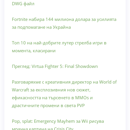
DWG файл
Fortnite набира 144 милиона долара за усилията
за подпомагане на Украйна
Топ 10 на най-добрите лутер стрелба игри в
момента, класирани
Преглед: Virtua Fighter 5: Final Showdown
Разговаряхме с креативния директор на World of
Warcraft за експлозивния нов сюжет,
ефикасността на търсенето в MMOs и
драстичните промени в света PVP
Pop, splat: Emergency Mayhem за Wii рисува
мрачна картина на Crisis City