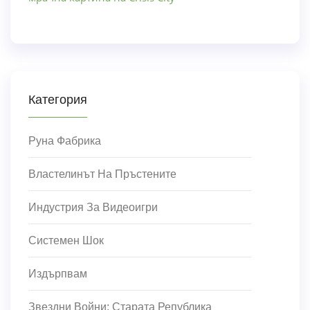
Категория
Руна Фабрика
Властелинът На Пръстените
Индустрия За Видеоигри
Системен Шок
Издърпвам
Звездни Войни: Старата Република