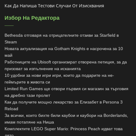
Как Да Напиша Тестови Случаи От Изисквания
Избор На Редактора
Bethesda отговаря на отрицателните отзиви за Starfield в
Steam
Новата актуализация на Gotham Knights е насрочена за 10
май
Работниците на Ubisoft организират отворена петиция, за да
призоват за изпълнение на исканията
10 удобни за нови игри игри, които да подарите на не-
геймърите в живота си
Limited Run Games ще отвори първия си магазин за търговия
на дребно тази пролет
Как да получите мощно лекарство за Елизабет в Persona 3
Reload
За всички, които бихте били каубои и каубори на Borderlands,
имам потапяне на Ниша
Комплектите LEGO Super Mario: Princess Peach идват това
лято