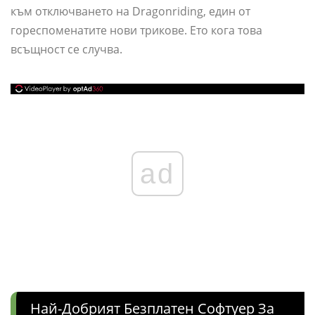
към отключването на Dragonriding, един от
гореспоменатите нови трикове. Ето кога това
всъщност се случва.
ad
Най-Добрият Безплатен Софтуер За