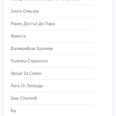
Злото Отвътре
Ранен Достъп До Пара
Живота
Валкирийски Хроники
Толкова Страхотно
Уроци За Селен
Лига От Легенди
Шип Chunsoft
Бр