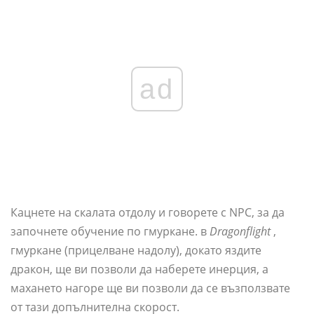
ad
Кацнете на скалата отдолу и говорете с NPC, за да
започнете обучение по гмуркане. в
Dragonflight
,
гмуркане (прицелване надолу), докато яздите
дракон, ще ви позволи да наберете инерция, а
махането нагоре ще ви позволи да се възползвате
от тази допълнителна скорост.