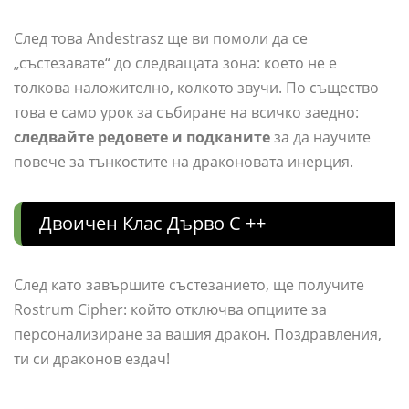
След това Andestrasz ще ви помоли да се
„състезавате“ до следващата зона: което не е
толкова наложително, колкото звучи. По същество
това е само урок за събиране на всичко заедно:
следвайте редовете и подканите
за да научите
повече за тънкостите на драконовата инерция.
Двоичен Клас Дърво C ++
След като завършите състезанието, ще получите
Rostrum Cipher: който отключва опциите за
персонализиране за вашия дракон. Поздравления,
ти си драконов ездач!