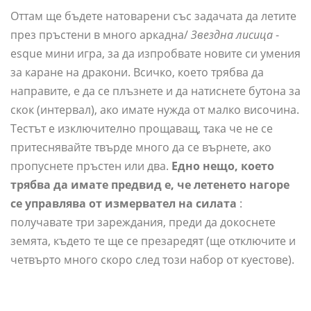
Оттам ще бъдете натоварени със задачата да летите
през пръстени в много аркадна/
Звездна лисица
-
esque мини игра, за да изпробвате новите си умения
за каране на дракони. Всичко, което трябва да
направите, е да се плъзнете и да натиснете бутона за
скок (интервал), ако имате нужда от малко височина.
Тестът е изключително прощаващ, така че не се
притеснявайте твърде много да се върнете, ако
пропуснете пръстен или два.
Едно нещо, което
трябва да имате предвид е, че летенето нагоре
се управлява от измервател на силата
:
получавате три зареждания, преди да докоснете
земята, където те ще се презаредят (ще отключите и
четвърто много скоро след този набор от куестове).