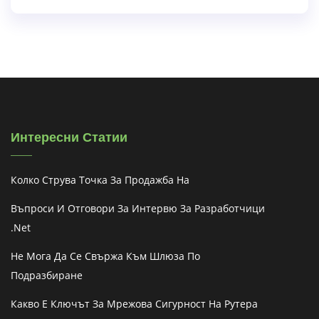
Интересни Статии
Колко Струва Точка За Продажба На
Въпроси И Отговори За Интервю За Разработчици
.net
Не Мога Да Се Свържа Към Шлюза По
Подразбиране
Какво Е Ключът За Мрежова Сигурност На Рутера