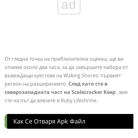
ad
От гледна точка на приблизителна оценка, ще ви
отнеме около два часа, за да завършите набора от
въвеждащи куестове на Waking Shores: първият
регион на разширението.
След като сте в
северозападната част на Scalecracker Keep
, вие
сте на път да влезете в Ruby Lifeshrine.
Как Се Отваря Apk Файл