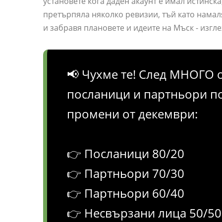
установете кога даден акаунт е имал истинск
претърпяла няколко ревизии, тъй като намал
и забравя плановете и идеите на Мъск - ​​изгле
📢 Чухме те! След МНОГО 
посланици и партньори п
промени от декември:
👉 Посланици 80/20
👉 Партньори 70/30
👉 Партньори 60/40
👉 Несвързани лица 50/50