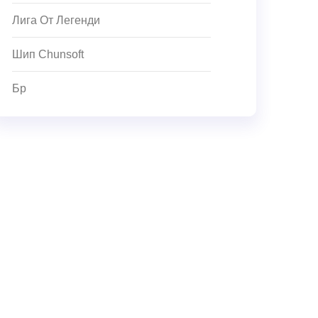
Лига От Легенди
Шип Chunsoft
Бр