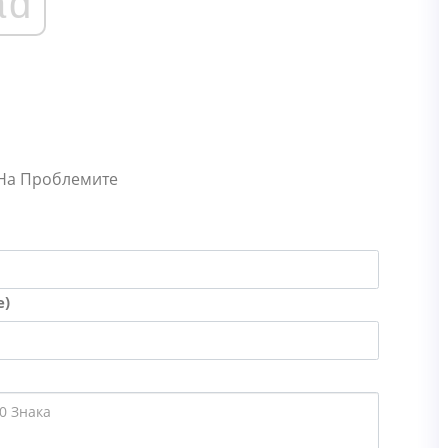
ad
 На Проблемите
е)