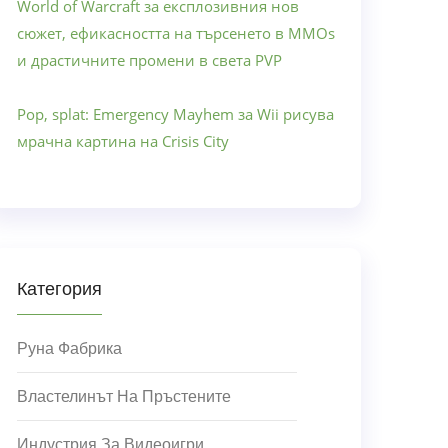
World of Warcraft за експлозивния нов
сюжет, ефикасността на търсенето в MMOs
и драстичните промени в света PVP
Pop, splat: Emergency Mayhem за Wii рисува
мрачна картина на Crisis City
Категория
Руна Фабрика
Властелинът На Пръстените
Индустрия За Видеоигри