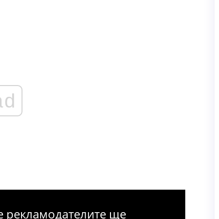
ad
 че рекламодателите ще