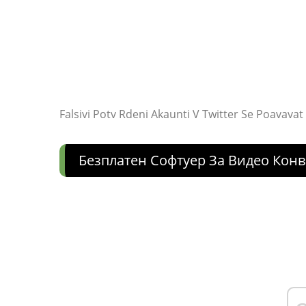
Falsivi Potv Rdeni Akaunti V Twitter Se Poavavat
Безплатен Софтуер За Видео Кон