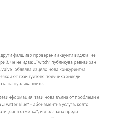
о други фалшиво проверени акаунти видяха, че
рий, че не идва; „Twitch“ публикува ревизиран
 „Valve“ обявява изцяло нова конкурентна
 Някои от тези туитове получиха хиляди
стта на публикациите.
 дезинформация, тази нова вълна от проблеми е
Twitter Blue“ – абонаментна услуга, която
ати „синя отметка“, използвана преди