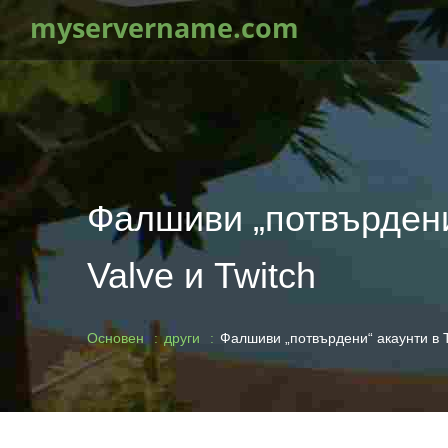
myservername.com
Фалшиви „потвърдени“
Valve и Twitch
Основен
други
Фалшиви „потвърдени“ акаунти в Tw