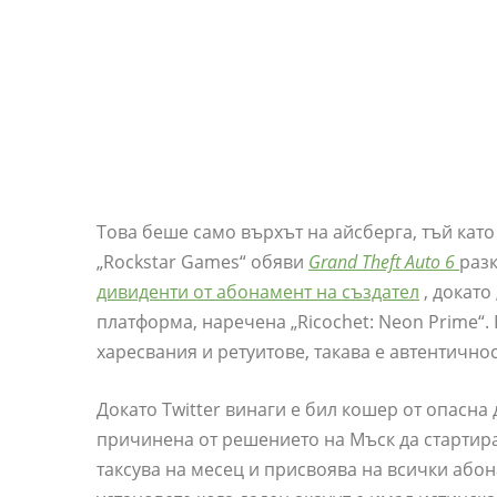
Това беше само върхът на айсберга, тъй кат
„Rockstar Games“ обяви
Grand Theft Auto 6
разк
дивиденти от абонамент на създател
, докато
платформа, наречена „Ricochet: Neon Prime“.
харесвания и ретуитове, такава е автентично
Докато Twitter винаги е бил кошер от опасна
причинена от решението на Мъск да стартира „
таксува на месец и присвоява на всички абон