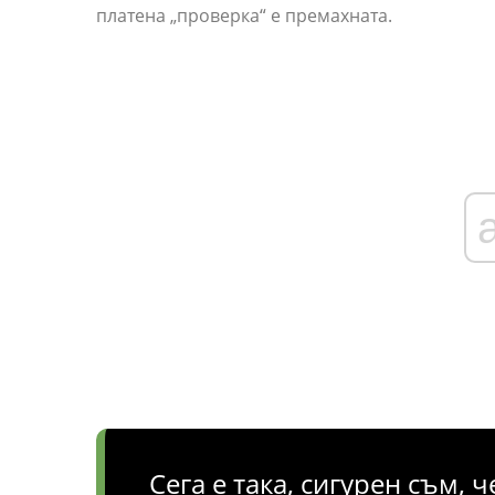
платена „проверка“ е премахната.
Сега е така, сигурен съм,