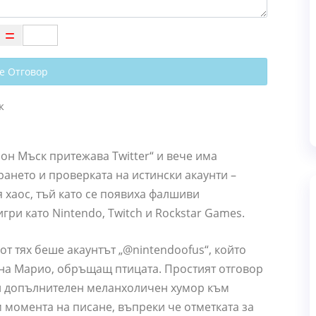
е Отговор
он Мъск притежава Twitter“ и вече има
ането и проверката на истински акаунти –
хаос, тъй като се появиха фалшиви
гри като Nintendo, Twitch и Rockstar Games.
т тях беше акаунтът „@nintendoofus“, който
на Марио, обръщащ птицата. Простият отговор
ви допълнителен меланхоличен хумор към
м момента на писане, въпреки че отметката за