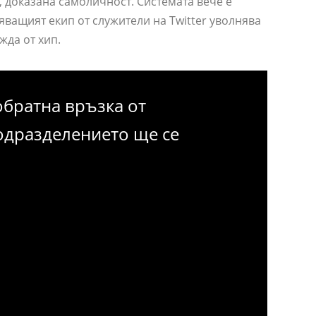
а, доказана самоличност. Системата вече е
яващият екип от служители на Twitter уволнява
жда от хип.
обратна връзка от
одразделението ще се