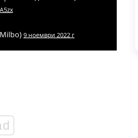
xA5zx
Milbo)
9 ноември 2022 г
ad