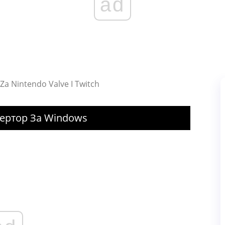
ad
 Za Nintendo Valve I Twitch
вертор За Windows