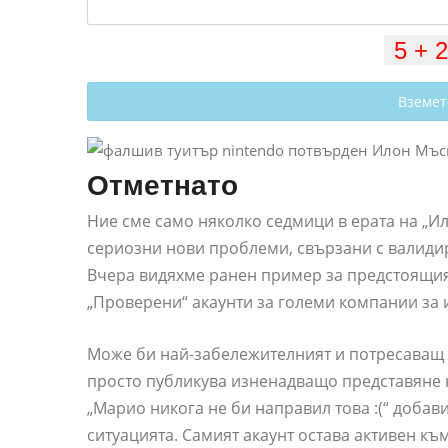
Вземет
Отметнато
Ние сме само няколко седмици в ерата на „Ил
сериозни нови проблеми, свързани с валидир
Вчера видяхме ранен пример за предстоящия 
„Проверени“ акаунти за големи компании за и
Може би най-забележителният и потресаващ о
просто публикува изненадващо представяне 
„Марио никога не би направил това :(“ доба
ситуацията. Самият акаунт остава активен къ