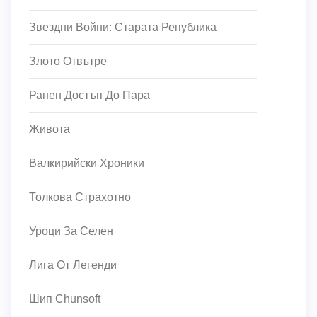
Звездни Войни: Старата Република
Злото Отвътре
Ранен Достъп До Пара
Живота
Валкирийски Хроники
Толкова Страхотно
Уроци За Селен
Лига От Легенди
Шип Chunsoft