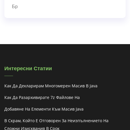
Бр
Интересни Статии
Как Да Декларирам Многомерен Масив В Java
Как Да Разархивирате 7z Файлове На
Добавяне На Елементи Към Масив Java
В Скрам, Който Е Отговорен За Неизпълнението На
Сложни Изисквания В Срок