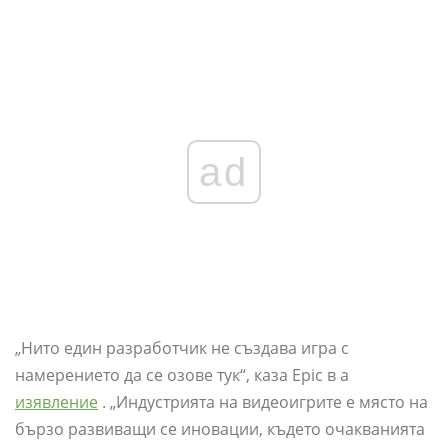
ad
„Нито един разработчик не създава игра с
намерението да се озове тук“, каза Epic в a
изявление
. „Индустрията на видеоигрите е място на
бързо развиващи се иновации, където очакванията