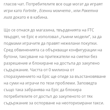
гласов чат. Потребителите все още могат да играят
игри като
Fortnite
,
Есенни момчета
, или
Ракетна
лига
докато е в кабина.
Що се отнася до магазина, твърденията на FTC
твърдят, че Epic е използвал „тъмни модели“, за да
подмами играчите да правят нежелани покупки.
Сред обвиненията са объркващи конфигурации на
бутони, таксуване на притежатели на сметки без
разрешение и блокиране на достъпа до закупено
съдържание. Частта от 0 милиона от
споразумението на Epic ще отиде за възстановяване
на суми на играчи по тези проблеми. Заповедта
също така забранява на Epic да блокира
потребителите от достъп до закупеното от тях
съдържание за оспорване на неоторизирани такси.