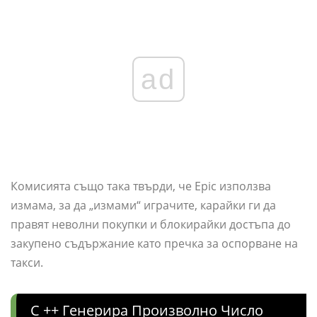
ad
Комисията също така твърди, че Epic използва
измама, за да „измами“ играчите, карайки ги да
правят неволни покупки и блокирайки достъпа до
закупено съдържание като пречка за оспорване на
такси.
C ++ Генерира Произволно Число