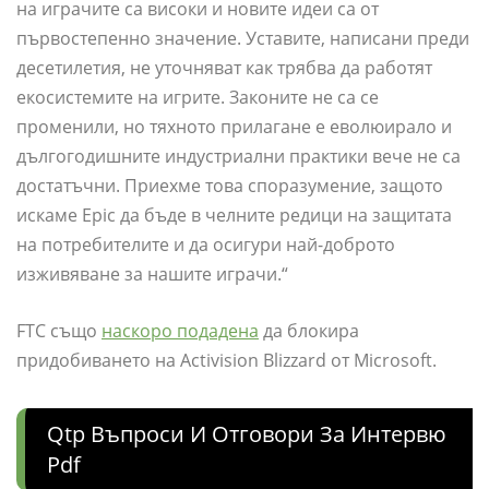
на играчите са високи и новите идеи са от
първостепенно значение. Уставите, написани преди
десетилетия, не уточняват как трябва да работят
екосистемите на игрите. Законите не са се
променили, но тяхното прилагане е еволюирало и
дългогодишните индустриални практики вече не са
достатъчни. Приехме това споразумение, защото
искаме Epic да бъде в челните редици на защитата
на потребителите и да осигури най-доброто
изживяване за нашите играчи.“
FTC също
наскоро подадена
да блокира
придобиването на Activision Blizzard от Microsoft.
Qtp Въпроси И Отговори За Интервю
Pdf