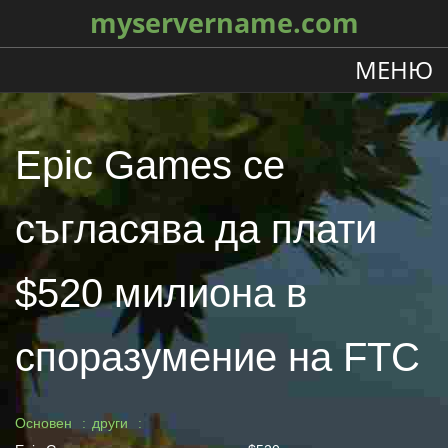
myservername.com
МЕНЮ
Epic Games се
съгласява да плати
$520 милиона в
споразумение на FTC
Основен
други