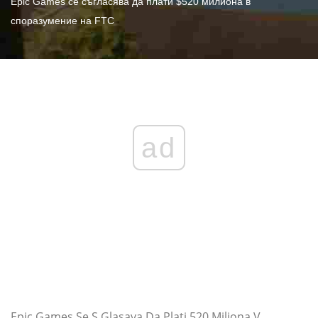
Epic Games се съгласява да плати $520 милиона в
споразумение на FTC
ad
Epic Games Se S Glasava Da Plati 520 Miliona V