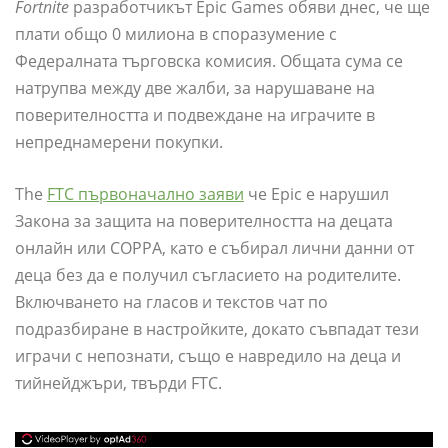
Fortnite
разработчикът Epic Games обяви днес, че ще
плати общо 0 милиона в споразумение с
Федералната търговска комисия. Общата сума се
натрупва между две жалби, за нарушаване на
поверителността и подвеждане на играчите в
непреднамерени покупки.
The
FTC първоначално заяви
че Epic е нарушил
Закона за защита на поверителността на децата
онлайн или COPPA, като е събирал лични данни от
деца без да е получил съгласието на родителите.
Включването на гласов и текстов чат по
подразбиране в настройките, докато съвпадат тези
играчи с непознати, също е навредило на деца и
тийнейджъри, твърди FTC.