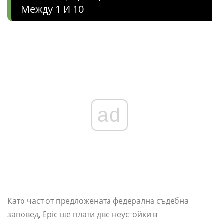
Между 1 И 10
ad
Като част от предложената федерална съдебна
заповед, Epic ще плати две неустойки в