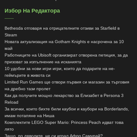
Избор На Редактора
Bethesda отговаря на отрицателните отзиви за Starfield в
Steam
Новата актуализация на Gotham Knights е насрочена за 10
май
Работниците на Ubisoft организират отворена петиция, за да
призоват за изпълнение на исканията
10 удобни за нови игри игри, които да подарите на не-
геймърите в живота си
Limited Run Games ще отвори първия си магазин за търговия
на дребно тази пролет
Как да получите мощно лекарство за Елизабет в Persona 3
Reload
За всички, които бихте били каубои и каубори на Borderlands,
имам потапяне на Ниша
Комплектите LEGO Super Mario: Princess Peach идват това
лято
Защо, по дяволите, не си играл Афро Самурай?