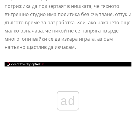
погрижиха да подчертаят в нишката, че тяхното
вътрешно студио има политика без счупване, оттук и
дългото време за разработка. Хей, ако чакането още
малко означава, че никой не се напряга твърде
много, опитвайки се да изкара играта, аз съм
напълно щастлив да изчакам.
ad