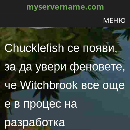
myservername.com
МЕНЮ
Chucklefish се появи,
за да увери феновете,
че Witchbrook все още
е в процес на
разработка