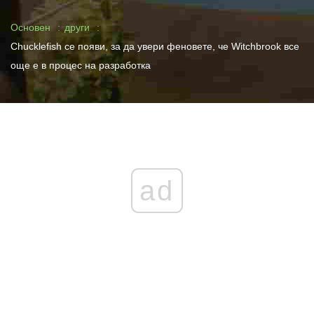
Основен
други
Chucklefish се появи, за да увери феновете, че Witchbrook все
още е в процес на разработка
ad