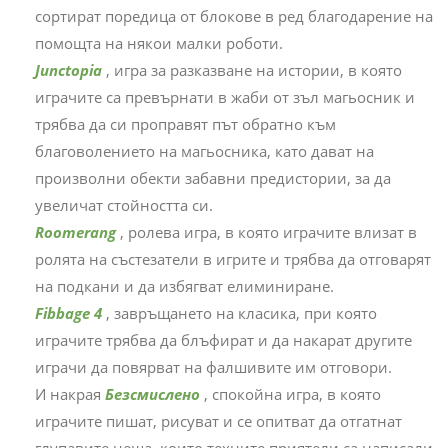
сортират поредица от блокове в ред благодарение на
помощта на някои малки роботи.
Junctopia
, игра за разказване на истории, в която
играчите са превърнати в жаби от зъл магьосник и
трябва да си проправят път обратно към
благоволението на магьосника, като дават на
произволни обекти забавни предистории, за да
увеличат стойността си.
Roomerang
, ролева игра, в която играчите влизат в
ролята на състезатели в игрите и трябва да отговарят
на подкани и да избягват елиминиране.
Fibbage 4
, завръщането на класика, при която
играчите трябва да блъфират и да накарат другите
играчи да повярват на фалшивите им отговори.
И накрая
Безсмислено
, спокойна игра, в която
играчите пишат, рисуват и се опитват да отгатнат