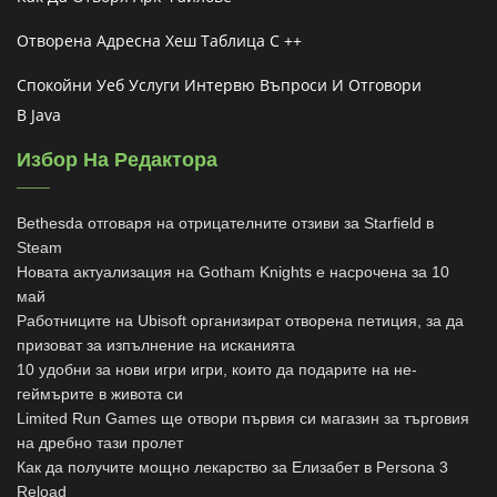
Отворена Адресна Хеш Таблица C ++
Спокойни Уеб Услуги Интервю Въпроси И Отговори
В Java
Избор На Редактора
Bethesda отговаря на отрицателните отзиви за Starfield в
Steam
Новата актуализация на Gotham Knights е насрочена за 10
май
Работниците на Ubisoft организират отворена петиция, за да
призоват за изпълнение на исканията
10 удобни за нови игри игри, които да подарите на не-
геймърите в живота си
Limited Run Games ще отвори първия си магазин за търговия
на дребно тази пролет
Как да получите мощно лекарство за Елизабет в Persona 3
Reload