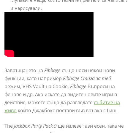
глупавите неща, които техните приятели са написали
и нарисували.
Завръщането на
Fibbage
също носи някои нови
функции, като например
Fibbage Стига за теб
режим, VHS Vault на Cookie,
Fibbage
Въпроси на
фенове и др. Ако искате да видите новите игри в
действие, можете също да разгледате
събитие на
живо
който Джакбокс постави във връзка с Гиш.
The
Jackbox Party Pack 9
ще излезе тази есен, така че