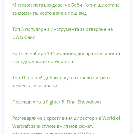
Microsoft потвърждава, че Боби Котик ще остане
за момента, което вече е лош вид
Топ 5 популярни инструмента за отваряне на
DWG файл
Fortnite набира 144 милиона долара за усилията
за подпомагане на Украйна
Топ 10 на най-добрите лутер стрелба игри в
момента, класирани
Преглед: Virtua Fighter 5: Final Showdown
Разговаряхме с креативния директор на World of
Warcraft за експлозивния нов сюжет,