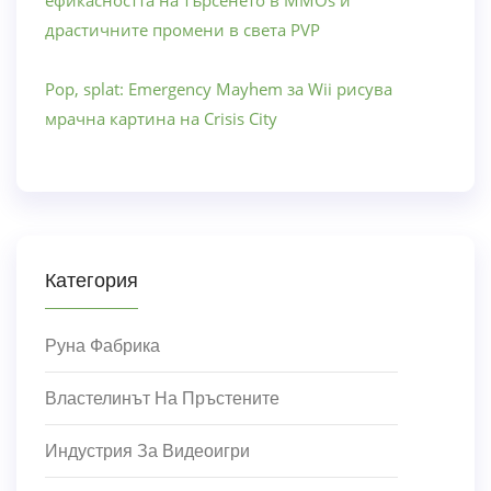
ефикасността на търсенето в MMOs и
драстичните промени в света PVP
Pop, splat: Emergency Mayhem за Wii рисува
мрачна картина на Crisis City
Категория
Руна Фабрика
Властелинът На Пръстените
Индустрия За Видеоигри