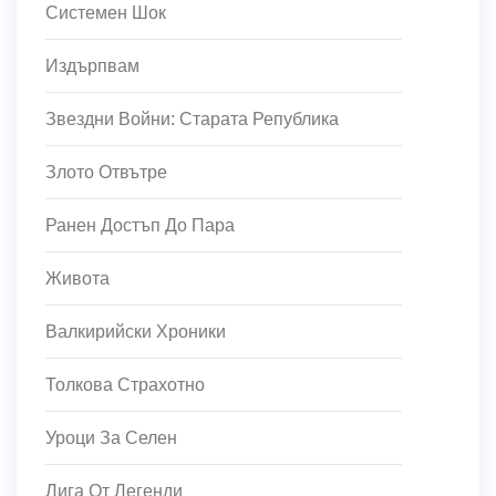
Системен Шок
Издърпвам
Звездни Войни: Старата Република
Злото Отвътре
Ранен Достъп До Пара
Живота
Валкирийски Хроники
Толкова Страхотно
Уроци За Селен
Лига От Легенди