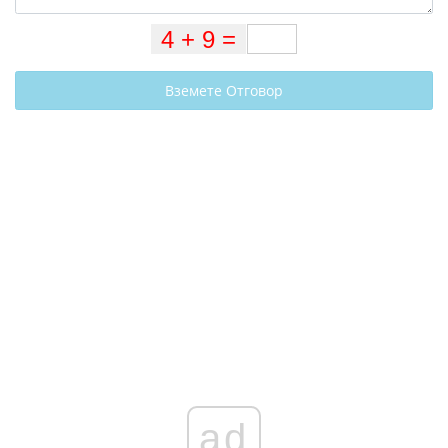
Вземете Отговор
ad