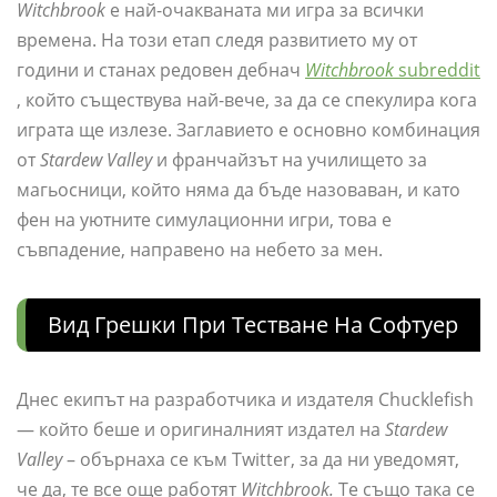
Witchbrook
е най-очакваната ми игра за всички
времена. На този етап следя развитието му от
години и станах редовен дебнач
Witchbrook
subreddit
, който съществува най-вече, за да се спекулира кога
играта ще излезе. Заглавието е основно комбинация
от
Stardew Valley
и франчайзът на училището за
магьосници, който няма да бъде назоваван, и като
фен на уютните симулационни игри, това е
съвпадение, направено на небето за мен.
Вид Грешки При Тестване На Софтуер
Днес екипът на разработчика и издателя Chucklefish
— който беше и оригиналният издател на
Stardew
Valley
– обърнаха се към Twitter, за да ни уведомят,
че да, те все още работят
Witchbrook.
Те също така се