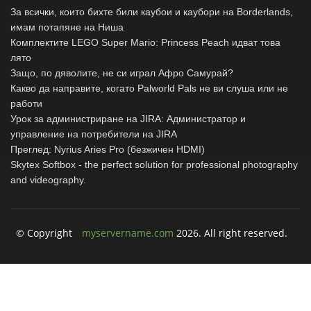
За всички, които бихте били каубои и каубори на Borderlands,
имам потапяне на Ниша
Комплектите LEGO Super Mario: Princess Peach идват това
лято
Защо, по дяволите, не си играл Афро Самурай?
Какво да направите, когато Palworld Pals не ви слуша или не
работи
Урок за администриране на JIRA: Администратор и
управление на потребители на JIRA
Преглед: Nyrius Aries Pro (безжичен HDMI)
Skytex Softbox - the perfect solution for professional photography
and videography.
© Copyright
myservername.com
2026. All right reserved.