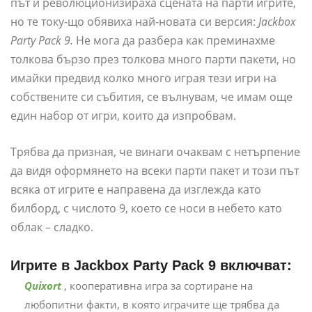
път и революционизираха сцената на парти игрите,
но те току-що обявиха най-новата си версия:
Jackbox
Party Pack 9.
Не мога да разбера как преминахме
толкова бързо през толкова много парти пакети, но
имайки предвид колко много играя тези игри на
собствените си събития, се вълнувам, че имам още
един набор от игри, които да изпробвам.
Трябва да призная, че винаги очаквам с нетърпение
да видя оформянето на всеки парти пакет и този път
всяка от игрите е направена да изглежда като
билборд, с числото 9, което се носи в небето като
облак – сладко.
Игрите в Jackbox Party Pack 9 включват:
Quixort
, кооперативна игра за сортиране на
любопитни факти, в която играчите ще трябва да