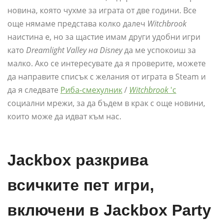
новина, която чухме за играта от две години. Все
още нямаме представа колко далеч
Witchbrook
наистина е, но за щастие имам други удобни игри
като
Dreamlight Valley на Disney
да ме успокоиш за
малко. Ако се интересувате да я проверите, можете
да направите списък с желания от играта в Steam и
да я следвате
Риба-смехулник
/
Witchbrook
'с
социални мрежи, за да бъдем в крак с още новини,
които може да идват към нас.
Jackbox разкрива
всичките пет игри,
включени в Jackbox Party