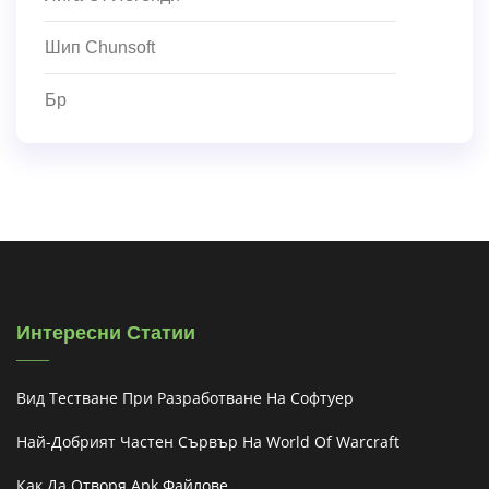
Шип Chunsoft
Бр
Интересни Статии
Вид Тестване При Разработване На Софтуер
Най-Добрият Частен Сървър На World Of Warcraft
Как Да Отворя Apk Файлове