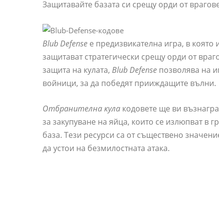
Защитавайте базата си срещу орди от врагове
Blub Defense
е предизвикателна игра, в която 
защитават стратегически срещу орди от враго
защита на кулата,
Blub Defense
позволява на иг
войници, за да победят прииждащите вълни.
Отбранителна кула
кодовете ще ви възнаград
за закупуване на яйца, които се излюпват в 
база. Тези ресурси са от съществено значени
да устои на безмилостната атака.