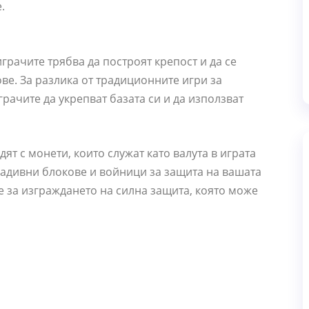
.
играчите трябва да построят крепост и да се
ве. За разлика от традиционните игри за
рачите да укрепват базата си и да използват
ят с монети, които служат като валута в играта
градивни блокове и войници за защита на вашата
е за изграждането на силна защита, която може