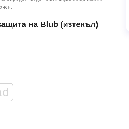
сочен.
ащита на Blub (изтекъл)
ad