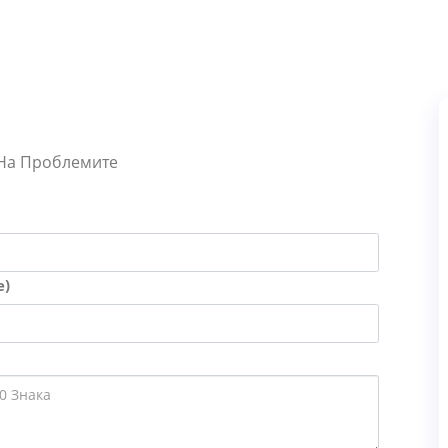
 На Проблемите
е)