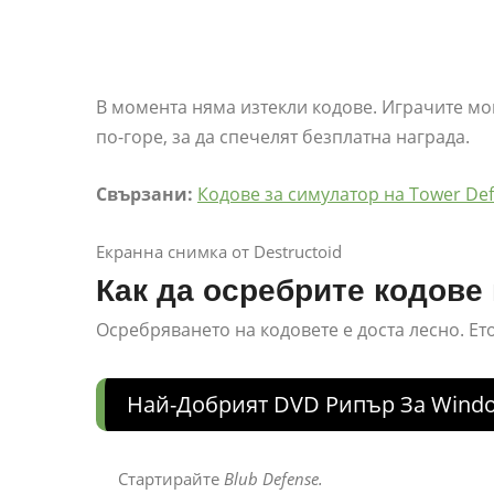
В момента няма изтекли кодове. Играчите мо
по-горе, за да спечелят безплатна награда.
Свързани:
Кодове за симулатор на Tower De
Екранна снимка от Destructoid
Как да осребрите кодове 
Осребряването на кодовете е доста лесно. Ето
Най-Добрият DVD Рипър За Wind
Стартирайте
Blub Defense.