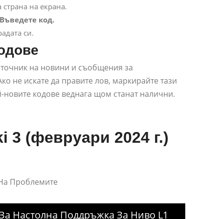
 страна на екрана.
 Въведете код.
адата си.
кодове
зточник на новини и съобщения за
Ако не искате да правите лов, маркирайте тази
ай-новите кодове веднага щом станат налични.
i 3 (февруари 2024 г.)
 На Проблемите
За Настолна Поддръжка За Ниво L1