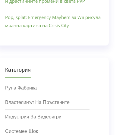
и драстичните промени в света PVP
Pop, splat: Emergency Mayhem за Wii рисува
мрачна картина на Crisis City
Категория
Руна Фабрика
Властелинът На Пръстените
Индустрия За Видеоигри
Системен Шок