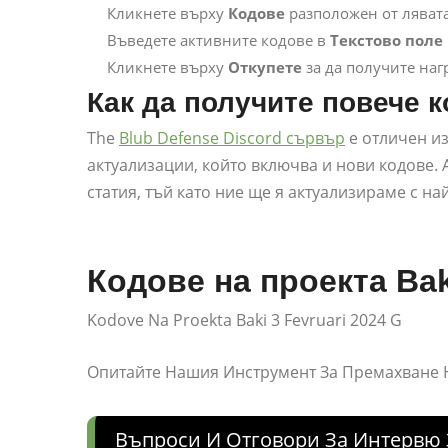
Кликнете върху
Кодове
разположен от лявата
Въведете активните кодове в
Текстово поле
Кликнете върху
Откупете
за да получите нагр
Как да получите повече 
The
Blub Defense Discord сървър
е отличен и
актуализации, който включва и нови кодове. 
статия, тъй като ние ще я актуализираме с н
Кодове на проекта Bak
Kodove Na Proekta Baki 3 Fevruari 2024 G
Опитайте Нашия Инструмент За Премахване
Въпроси И Отговори За Интервю 