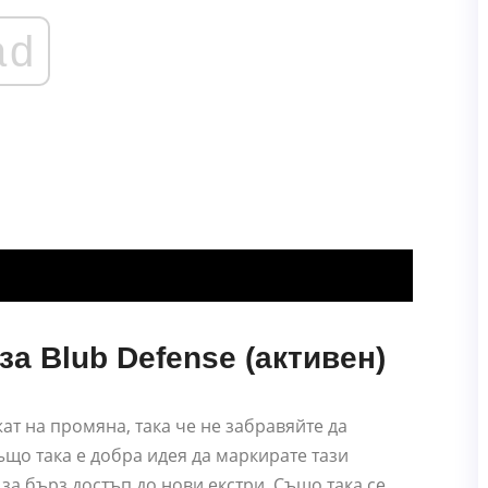
ad
а Blub Defense (активен)
ат на промяна, така че не забравяйте да
що така е добра идея да маркирате тази
за бърз достъп до нови екстри. Също така се