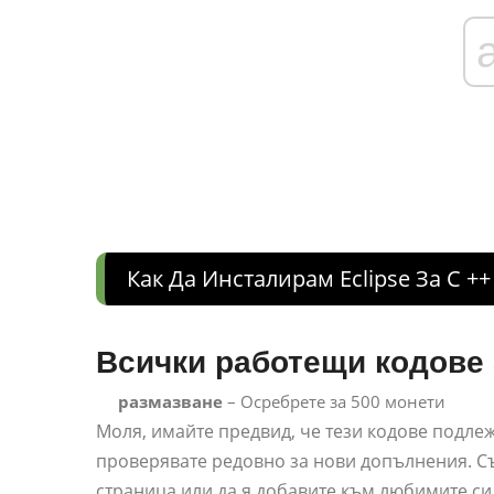
Как Да Инсталирам Eclipse За C ++
Всички работещи кодове з
размазване
– Осребрете за 500 монети
Моля, имайте предвид, че тези кодове подлеж
проверявате редовно за нови допълнения. Съ
страница или да я добавите към любимите си 