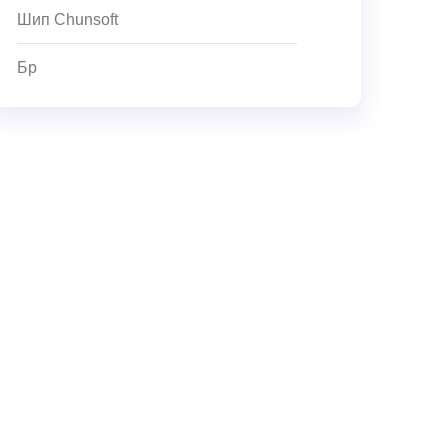
Шип Chunsoft
Бр