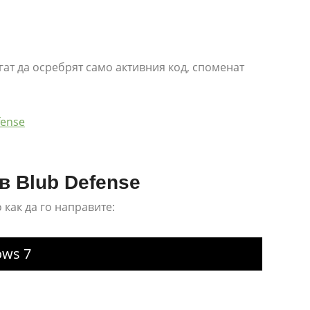
гат да осребрят само активния код, споменат
fense
в Blub Defense
 как да го направите:
ows 7