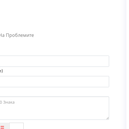
 На Проблемите
е)