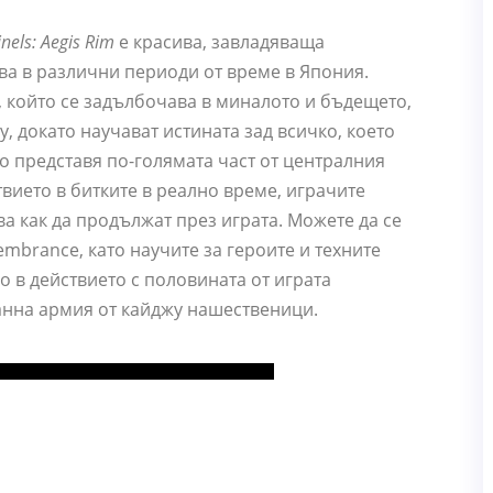
inels: Aegis Rim
е красива, завладяваща
ва в различни периоди от време в Япония.
з, който се задълбочава в миналото и бъдещето,
у, докато научават истината зад всичко, което
йто представя по-голямата част от централния
твието в битките в реално време, играчите
а как да продължат през играта. Можете да се
mbrance, като научите за героите и техните
о в действието с половината от играта
танна армия от кайджу нашественици.