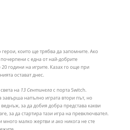
 герои, които ще трябва да запомните. Ако
е почерпени с една от най-добрите
20 години на игрите. Казах го още при
нията остават днес.
 света на
13 Сентинела
с порта Switch.
а завърша напълно играта втори път, но
 веднъж, за да добия добра представа какви
are, за да стартира тази игра на превключвател.
 много малко жертви и ако никога не сте
лежите.