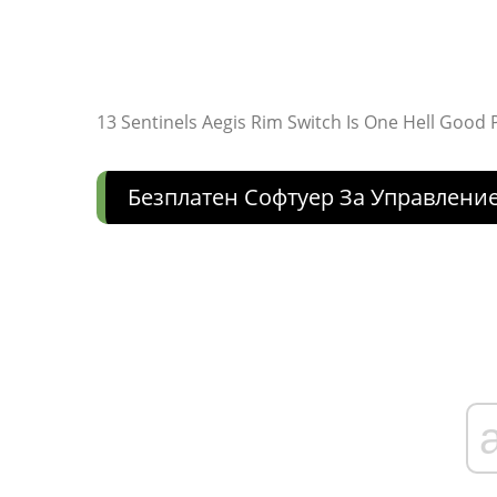
13 Sentinels Aegis Rim Switch Is One Hell Good
Безплатен Софтуер За Управлени