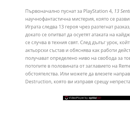
Първоначално пуснат за PlayStation 4,
13 Sent
научнофантастична мистерия, която се разви
Играта следва 13 героя чрез разтегнат разка
докато се опитват да осуетят атаката на кайдж
се случва в техния свят. След дълъг урок, ко
актьорски състав и обяснява как работи дейс
получават определено ниво на свобода за тов
потопите в половината от заглавието на Reme
обстоятелства. Или можете да влезете направ
Destruction, която ви изправя срещу непрес