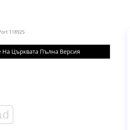
 Port 118925
е На Църквата Пълна Версия
ad