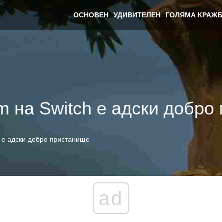
ОСНОВЕН
УДИВИТЕЛЕН
ГОЛЯМА КРАЖБ
Rim на Switch е адски добр
ch е адски добро пристанище
ad