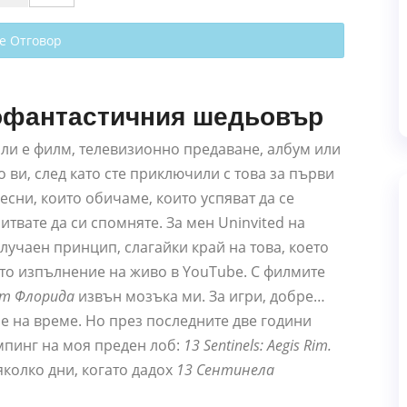
е Отговор
офантастичния шедьовър
ли е филм, телевизионно предаване, албум или
о ви, след като сте приключили с това за първи
есни, които обичаме, които успяват да се
итвате да си спомняте. За мен Uninvited на
лучаен принцип, слагайки край на това, което
ото изпълнение на живо в YouTube. С филмите
т Флорида
извън мозъка ми. За игри, добре…
ме на време. Но през последните две години
мпинг на моя преден лоб:
13 Sentinels: Aegis Rim.
колко дни, когато дадох
13 Сентинела