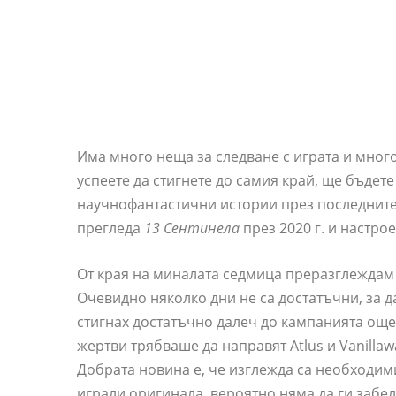
Има много неща за следване с играта и много
успеете да стигнете до самия край, ще бъдет
научнофантастични истории през последните 
прегледа
13 Сентинела
през 2020 г. и настрое
От края на миналата седмица преразглеждам
Очевидно няколко дни не са достатъчни, за д
стигнах достатъчно далеч до кампанията още
жертви трябваше да направят Atlus и Vanillaw
Добрата новина е, че изглежда са необходими
играли оригинала, вероятно няма да ги забе