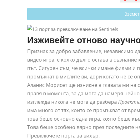
Вземет
Изживейте отново научн
Признак за добро забавление, независимо да
видео игра, е колко дълго остава в съзнаниет
път. Сигурен съм, че всички имаме филми и п
промъкнат в мислите ви, дори когато не се оп
Аланис Морисет ще изникне в главата ми на с
правя в момента, за да мога да намеря нейн
изглежда никога не мога да разбера
Проектъ
има много от тях, които се промъкват от вре
това беше основно една игра, която беше къ
Това беше особено вярно през последните ня
Превключете порта за вихър.