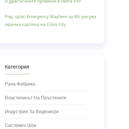
и драстичните промени в света PVP
Pop, splat: Emergency Mayhem за Wii рисува
мрачна картина на Crisis City
Категория
Руна Фабрика
Властелинът На Пръстените
Индустрия За Видеоигри
Системен Шок