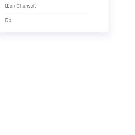
Шип Chunsoft
Бр