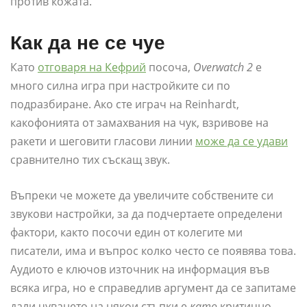
против кожата.
Как да не се чуе
Като
отговаря на Кефрий
посоча,
Overwatch 2
е
много силна игра при настройките си по
подразбиране. Ако сте играч на Reinhardt,
какофонията от замахвания на чук, взривове на
ракети и шеговити гласови линии
може да се удави
сравнително тих съскащ звук.
Въпреки че можете да увеличите собствените си
звукови настройки, за да подчертаете определени
фактори, както посочи един от колегите ми
писатели, има и въпрос колко често се появява това.
Аудиото е ключов източник на информация във
всяка игра, но е справедлив аргумент да се запитаме
дали чуването на някои стъпки е
като
критично,