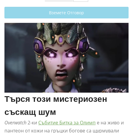
Вземете Отговор
Търся този мистериозен
съскащ шум
Overwatch
2-ки
Събитие Битка за Олимп
е на живо и
пантеон от кожи на гръцки богове са щурмували