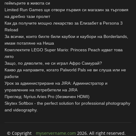
геймърите в живота си
Limited Run Games ще отвори първия си магазин за търговия
на дребно тази пролет
Как да получите мощно лекарство за Елизабет в Persona 3
Reload
За всички, които бихте били каубои и каубори на Borderlands,
имам потапяне на Ниша
Комплектите LEGO Super Mario: Princess Peach идват това
лято
Защо, по дяволите, не си играл Афро Самурай?
Какво да направите, когато Palworld Pals не ви слуша или не
работи
Урок за администриране на JIRA: Администратор и
управление на потребители на JIRA
Преглед: Nyrius Aries Pro (безжичен HDMI)
Skytex Softbox - the perfect solution for professional photography
and videography.
© Copyright
myservername.com
2026. All right reserved.