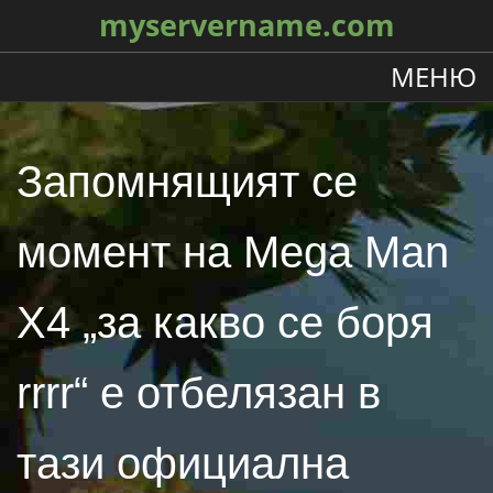
myservername.com
МЕНЮ
Запомнящият се
момент на Mega Man
X4 „за какво се боря
rrrr“ е отбелязан в
тази официална