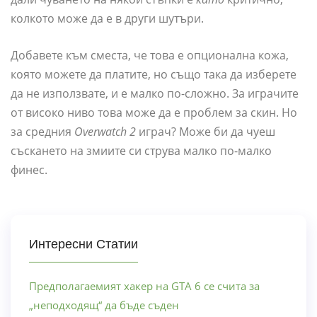
колкото може да е в други шутъри.
Добавете към сместа, че това е опционална кожа,
която можете да платите, но също така да изберете
да не използвате, и е малко по-сложно. За играчите
от високо ниво това може да е проблем за скин. Но
за средния
Overwatch 2
играч? Може би да чуеш
съскането на змиите си струва малко по-малко
финес.
Интересни Статии
Предполагаемият хакер на GTA 6 се счита за
„неподходящ“ да бъде съден