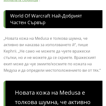
World Of Warcraft Най-Добрият
Частен Сървър
„Новата кожа на Medusa е толкова шумна, че
активно ви наказва за използването й“, пише
Kephrii. „Не само не можете да чуете вражески
стъпки, но и не можете да се скриете. Вражеският
екип може да чуе змиите/космите по кожата на
Медуза и да определи местоположението ви от тях.“
Новата кожа на Medusa е
толкова шумна, че активно