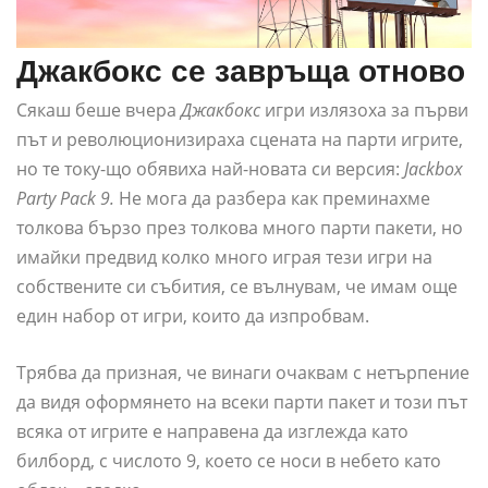
Джакбокс се завръща отново
Сякаш беше вчера
Джакбокс
игри излязоха за първи
път и революционизираха сцената на парти игрите,
но те току-що обявиха най-новата си версия:
Jackbox
Party Pack 9.
Не мога да разбера как преминахме
толкова бързо през толкова много парти пакети, но
имайки предвид колко много играя тези игри на
собствените си събития, се вълнувам, че имам още
един набор от игри, които да изпробвам.
Трябва да призная, че винаги очаквам с нетърпение
да видя оформянето на всеки парти пакет и този път
всяка от игрите е направена да изглежда като
билборд, с числото 9, което се носи в небето като