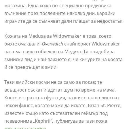
магазина. Една кожа по-специално предизвика
вълнение през последните няколко дни, карайки
играчите да се съмняват дали плащат за недостатък.
Кожата на Medusa за Widowmaker е това, което
бихте очаквали:
Overwatch
снайперист Widowmaker
на тема паяк в облекло на Медуза. Тя придобива
змийски вид и най-важното е, че кичурите на косата
й се превръщат в змии.
Тези змийски косми не са само за показ; те
всъщност съскат и вдигат шум по време на мача.
Което е страхотна функция, на която също липсват
някои финес, когато може да искате. Brian St. Pierre,
известен също като състезателен геймър под
псевдонима „Kephrii“, публикува за тази кожа
миналата седмица
.