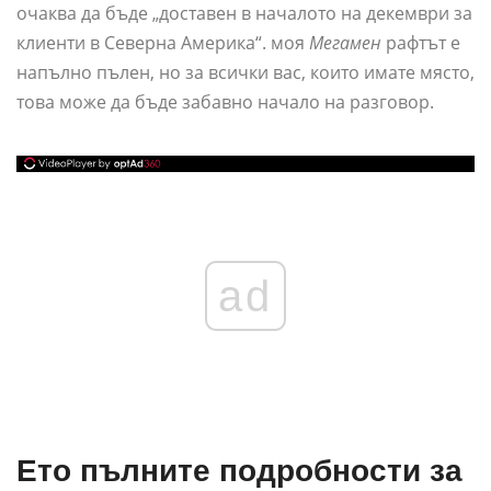
очаква да бъде „доставен в началото на декември за
клиенти в Северна Америка“. моя
Мегамен
рафтът е
напълно пълен, но за всички вас, които имате място,
това може да бъде забавно начало на разговор.
ad
Ето пълните подробности за