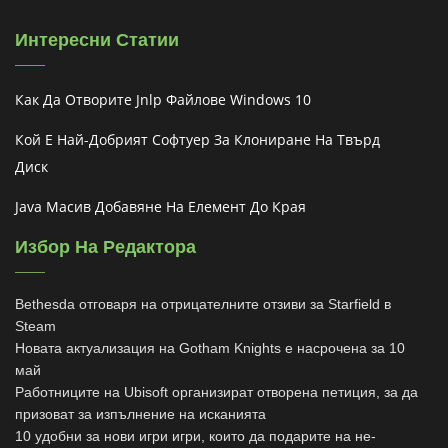
Интересни Статии
Как Да Отворите Jnlp Файлове Windows 10
Кой Е Най-Добрият Софтуер За Клониране На Твърд
Диск
Java Масив Добавяне На Елемент До Края
Избор На Редактора
Bethesda отговаря на отрицателните отзиви за Starfield в
Steam
Новата актуализация на Gotham Knights е насрочена за 10
май
Работниците на Ubisoft организират отворена петиция, за да
призоват за изпълнение на исканията
10 удобни за нови игри игри, които да подарите на не-