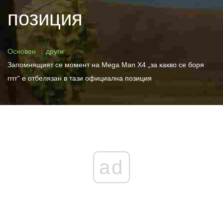
позиция
Основен
други
Запомнящият се момент на Mega Man X4 „за какво се боря
rrrr“ е отбелязан в тази официална позиция
ad