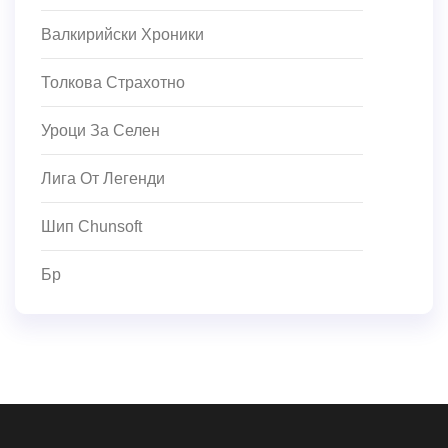
Валкирийски Хроники
Толкова Страхотно
Уроци За Селен
Лига От Легенди
Шип Chunsoft
Бр