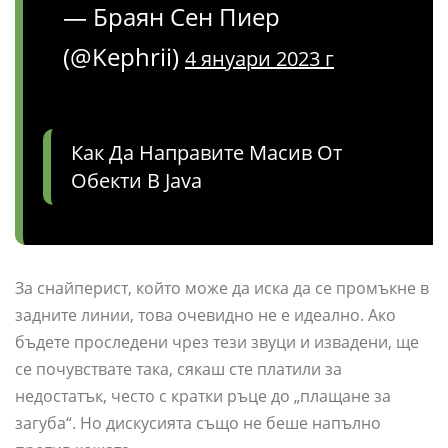
— Браян Сен Пиер
(@Kephrii)
4 януари 2023 г
Как Да Направите Масив От
Обекти В Java
За снайперист, който може да иска да се промъкне в
задните линии, това очевидно не е идеално. Ако
бъдете проследени чрез тези звуци и извадени, ще
се почувствате така, сякаш сте платили за
недостатък, често с кратки ръце до „плащане за
загуба“. Но дискусията също не беше напълно