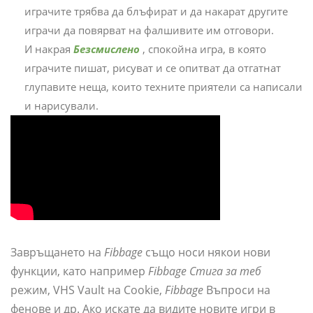
играчите трябва да блъфират и да накарат другите
играчи да повярват на фалшивите им отговори.
И накрая
Безсмислено
, спокойна игра, в която
играчите пишат, рисуват и се опитват да отгатнат
глупавите неща, които техните приятели са написали
и нарисували.
Завръщането на
Fibbage
също носи някои нови
функции, като например
Fibbage Стига за теб
режим, VHS Vault на Cookie,
Fibbage
Въпроси на
фенове и др. Ако искате да видите новите игри в