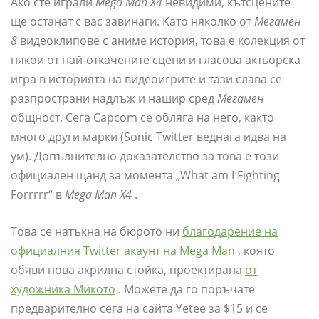
Ако сте играли
Mega Man X4
невидими, кътсцените
ще останат с вас завинаги. Като няколко от
Мегамен
8
видеоклипове с аниме история, това е колекция от
някои от най-откачените сцени и гласова актьорска
игра в историята на видеоигрите и тази слава се
разпространи надлъж и нашир сред
Мегамен
общност. Сега Capcom се обляга на него, както
много други марки (Sonic Twitter веднага идва на
ум). Допълнително доказателство за това е този
официален щанд за момента „What am I Fighting
Forrrrr“ в
Mega Man X4
.
Това се натъкна на бюрото ни
благодарение на
официалния Twitter акаунт на Mega Man
, която
обяви нова акрилна стойка, проектирана
от
художника Микото
. Можете да го поръчате
предварително сега на сайта Yetee за $15 и се