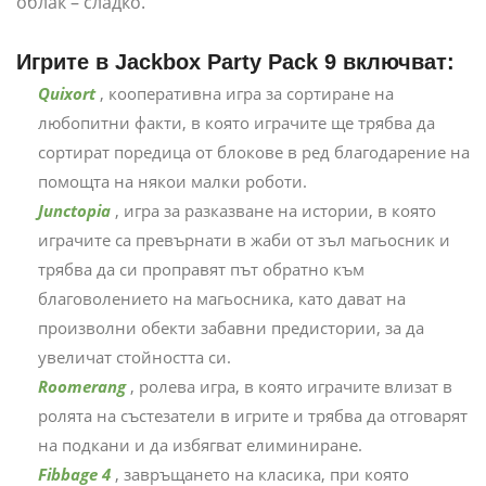
облак – сладко.
Игрите в Jackbox Party Pack 9 включват:
Quixort
, кооперативна игра за сортиране на
любопитни факти, в която играчите ще трябва да
сортират поредица от блокове в ред благодарение на
помощта на някои малки роботи.
Junctopia
, игра за разказване на истории, в която
играчите са превърнати в жаби от зъл магьосник и
трябва да си проправят път обратно към
благоволението на магьосника, като дават на
произволни обекти забавни предистории, за да
увеличат стойността си.
Roomerang
, ролева игра, в която играчите влизат в
ролята на състезатели в игрите и трябва да отговарят
на подкани и да избягват елиминиране.
Fibbage 4
, завръщането на класика, при която