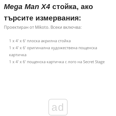
Mega Man X4
стойка, ако
търсите измервания:
Проектиран от Mikoto. Всеки включва:
1 x 4' x 6' плоска акрилна стойка
1 x 4' x 6' оригинална художествена пощенска
картичка
1 x 4' x 6' пощенска картичка с лого на Secret Stage
ad