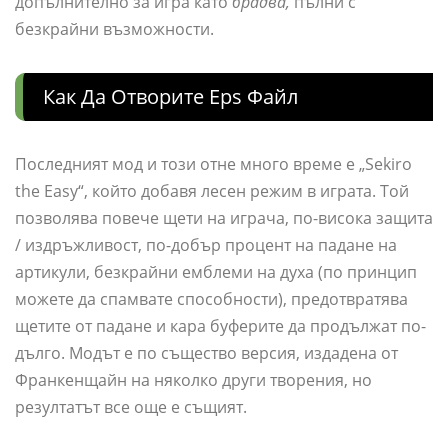
допълнително за игра като
брадва,
пълни с
безкрайни възможности.
Как Да Отворите Eps Файл
Последният мод и този отне много време е „Sekiro
the Easy“, който добавя лесен режим в играта. Той
позволява повече щети на играча, по-висока защита
/ издръжливост, по-добър процент на падане на
артикули, безкрайни емблеми на духа (по принцип
можете да спамвате способности), предотвратява
щетите от падане и кара буферите да продължат по-
дълго. Модът е по същество версия, издадена от
Франкенщайн на няколко други творения, но
резултатът все още е същият.