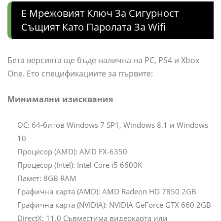
Е Мрежовият Ключ За Сигурност
Същият Като Паролата За Wifi
Бета версията ще бъде налична на PC, PS4 и Xbox
One. Ето спецификациите за първите:
Минимални изисквания
ОС: 64-битов Windows 7 SP1, Windows 8.1 и Windows
10
Процесор (AMD): AMD FX-6350
Процесор (Intel): Intel Core i5 6600K
Памет: 8GB RAM
Графична карта (AMD): AMD Radeon HD 7850 2GB
Графична карта (NVIDIA): NVIDIA GeForce GTX 660 2GB
DirectX: 11.0 Съвместима видеокарта или