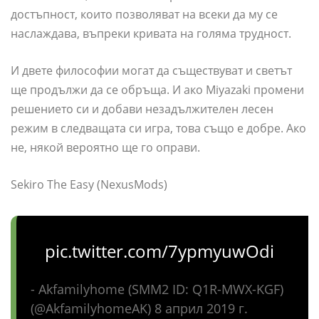
достъпност, които позволяват на всеки да му се
наслаждава, въпреки кривата на голяма трудност.
И двете философии могат да съществуват и светът
ще продължи да се обръща. И ако Miyazaki промени
решението си и добави незадължителен лесен
режим в следващата си игра, това също е добре. Ако
не, някой вероятно ще го оправи.
Sekiro The Easy (NexusMods)
pic.twitter.com/7ypmyuwOdi
- Akfamilyhome (SMM2 ID: Q1R-MWX-KGF)
(@AkfamilyhomeAK) 8 април 2019 г.