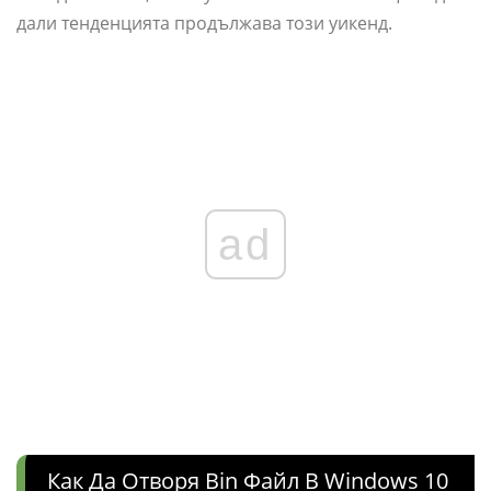
дали тенденцията продължава този уикенд.
ad
Как Да Отворя Bin Файл В Windows 10