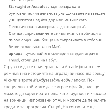
Startaghter Assault
: „надпревара като
бунтовническия алианс за унищожаване на звезден
унищожител над Фондор или митинг като
Галактическата империя, за да го защити“.
Стачка
: „присъединете се към екип от войници от
първи орден или бойци на съпротивата в отборни
битки около замъка на Маз“.
аркада
: „участвайте в сценарии за един играч в
Theed, столицата на Набу“.
Струва си да се подчертае тази Arcade (която е
не
режимът на историята на играта) ви насочва срещу
AI сили в трите
Междузвездни войни
епохи. По-
специално, той може да се играе офлайн, вие ще
можете да коригирате неща като трудност и класове
на войници, използвани от AI, и можете да печелите
кредити за прогресия. Също! „На конзолите ще