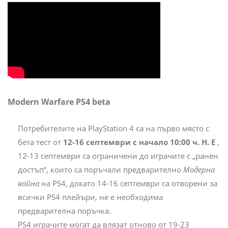
Modern Warfare PS4 beta
Потребителите на PlayStation 4 са на първо място с
бета тест от
12-16 септември с начало 10:00 ч. Н. Е
,
12-13 септември са ограничени до играчите с „ранен
достъп“, които са поръчали предварително
Модерна
война
на PS4, докато 14-16 септември са отворени за
всички PS4 плейъри, не е необходима
предварителна поръчка.
PS4 играчите могат да влязат отново от 19-23