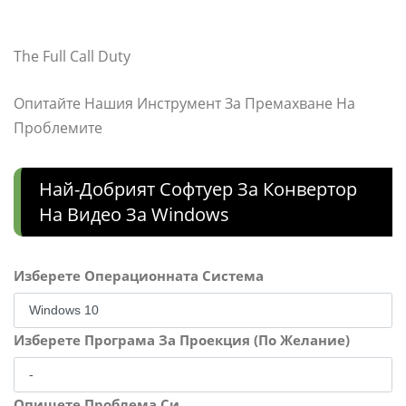
The Full Call Duty
Опитайте Нашия Инструмент За Премахване На
Проблемите
Най-Добрият Софтуер За Конвертор
На Видео За Windows
Изберете Операционната Система
Изберете Програма За Проекция (По Желание)
Опишете Проблема Си