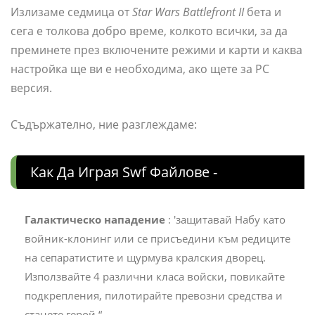
Излизаме седмица от
Star Wars Battlefront II
бета и
сега е толкова добро време, колкото всички, за да
преминете през включените режими и карти и каква
настройка ще ви е необходима, ако щете за PC
версия.
Съдържателно, ние разглеждаме:
Как Да Играя Swf Файлове -
Галактическо нападение
: 'защитавай Набу като
войник-клонинг или се присъедини към редиците
на сепаратистите и щурмува кралския дворец.
Използвайте 4 различни класа войски, повикайте
подкрепления, пилотирайте превозни средства и
станете герой “.