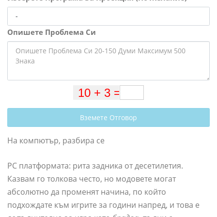
Опишете Проблема Си
Вземете Отговор
На компютър, разбира се
PC платформата: рита задника от десетилетия.
Казвам го толкова често, но модовете могат
абсолютно да променят начина, по който
подхождате към игрите за години напред, и това е