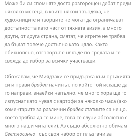
Може би си спомняте доста разгорещен дебат преди
няколко месеца, в който някои твърдяха, че
художниците и творците не могат да ограничават
достъпността като част от тяхната визия, а много
други, от друга страна, смятат, че игрите не трябва
да бъдат повече достъпно като цяло. Както
обикновено, отговорът е някъде по средата и се
свежда до избор за всички участващи.
Обожавам, че Миядзаки се придържа към оръжията
си и прави
брадва
начинът, по който той искаше да
го направи, знаейки напълно, че много хора ще го
изпуснат като чувал с картофи за няколко часа (ако
коментарите за различни
брадва
статиите са нещо,
което трябва да се мине, това се случи абсолютно с
много наши читатели). Аз също абсолютно обичам
Светлосиньо
, със своя набор от плъзгачи за