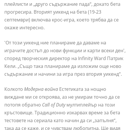
плейлисти и „друго съдържание пада“, докато бета
прогресира. Вторият уикенд на бета (19-23
септември) включва крос-игра, което трябва да се
окаже интересно.
'От този уикенд ние планираме да даваме на
играчите достъп до нови функции и карти всеки ден',
според творческия директор на Infinity Ward Патрик
Кели. „Също така планираме да изложим още ново
съдържание и начини за игра през втория уикенд“.
Колкото
Модерна война
Естетиката за нощно
виждане ми се откроява, аз не умирам точно да се
потопя обратно
Call of Duty
мултиплейър на този
кръстовище. Традиционно изкарвах време за бета
тестовете на сериала като начин да си „запълня“,
така да се каже, и се чувствам любопитна. Ще видя