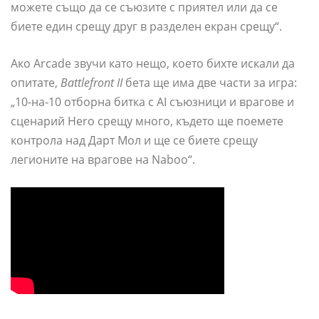
можете също да се съюзите с приятел или да се
биете един срещу друг в разделен екран срещу“.
Ако Arcade звучи като нещо, което бихте искали да
опитате,
Battlefront II
бета ще има две части за игра:
„10-на-10 отборна битка с AI съюзници и врагове и
сценарий Hero срещу много, където ще поемете
контрола над Дарт Мол и ще се биете срещу
легионите на врагове на Naboo“.