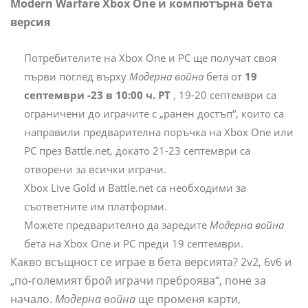
Modern Warfare Xbox One и компютърна бета
версия
Потребителите на Xbox One и PC ще получат своя
първи поглед върху
Модерна война
бета от
19
септември
-23 в 10:00 ч. PT
, 19-20 септември са
ограничени до играчите с „ранен достъп“, които са
направили предварителна поръчка на Xbox One или
PC през Battle.net, докато 21-23 септември са
отворени за всички играчи.
Xbox Live Gold и Battle.net са необходими за
съответните им платформи.
Можете предварително да заредите
Модерна война
бета на Xbox One и PC преди 19 септември.
Какво всъщност се играе в бета версията? 2v2, 6v6 и
„по-големият брой играчи преброява“, поне за
начало.
Модерна война
ще променя карти,