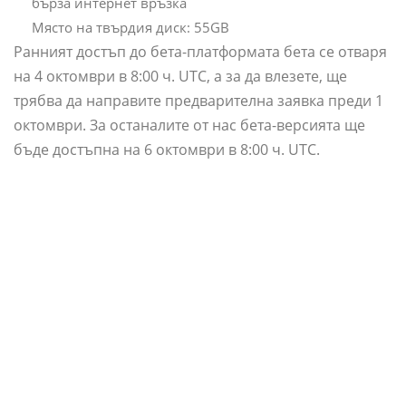
бърза интернет връзка
Място на твърдия диск: 55GB
Ранният достъп до бета-платформата бета се отваря
на 4 октомври в 8:00 ч. UTC, а за да влезете, ще
трябва да направите предварителна заявка преди 1
октомври. За останалите от нас бета-версията ще
бъде достъпна на 6 октомври в 8:00 ч. UTC.
Къде Мога Да Гледам Аниме
Безплатно
Най-големите ми въпросителни в този момент са
историята (отчасти защото се опитах да не гледам в
нея прекалено много, за да не я изненада) и всичко
свързано със Star Card и плячкови каси, които се
надявам да не омаловажат мултиплейър. Поне аз не