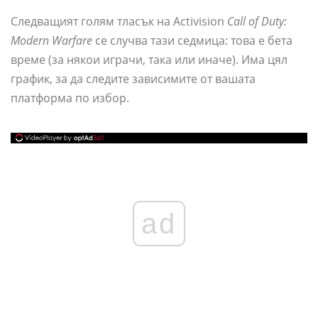
Следващият голям тласък на Activision
Call of Duty:
Modern Warfare
се случва тази седмица: това е бета
време (за някои играчи, така или иначе). Има цял
график, за да следите зависимите от вашата
платформа по избор.
ad