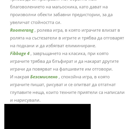
благоволението на магьосника, като дават на
произволни обекти забавни предистории, за да
увеличат стойността си.
Roomerang
, ролева игра, в която играчите влизат в
ролята на състезатели в игрите и трябва да отговарят
на подкани и да избягват елиминиране.
Fibbage 4
, завръщането на класика, при която
играчите трябва да блъфират и да накарат другите
играчи да повярват на фалшивите им отговори.
И накрая
Безсмислено
, спокойна игра, в която
играчите пишат, рисуват и се опитват да отгатнат
глупавите неща, които техните приятели са написали
и нарисували.