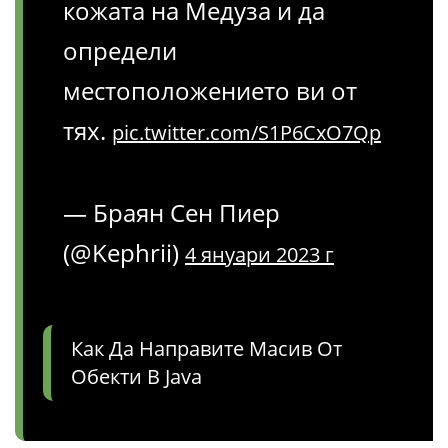
кожата на Медуза и да
определи
местоположението ви от
тях.
pic.twitter.com/S1P6CxO7Qp
— Браян Сен Пиер
(@Kephrii)
4 януари 2023 г
Как Да Направите Масив От
Обекти В Java