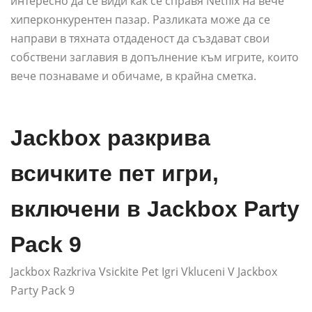
интересно да се види как се справя Netflix на вече
хиперконкурентен пазар. Разликата може да се
направи в тяхната отдаденост да създават свои
собствени заглавия в допълнение към игрите, които
вече познаваме и обичаме, в крайна сметка.
Jackbox разкрива
всичките пет игри,
включени в Jackbox Party
Pack 9
Jackbox Razkriva Vsickite Pet Igri Vkluceni V Jackbox
Party Pack 9