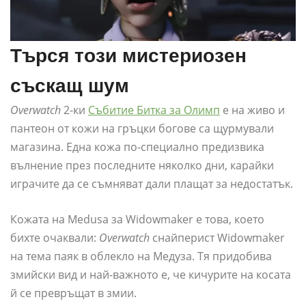
Търся този мистериозен
съскащ шум
Overwatch
2-ки
Събитие Битка за Олимп
е на живо и
пантеон от кожи на гръцки богове са щурмували
магазина. Една кожа по-специално предизвика
вълнение през последните няколко дни, карайки
играчите да се съмняват дали плащат за недостатък.
Кожата на Medusa за Widowmaker е това, което
бихте очаквали:
Overwatch
снайперист Widowmaker
на тема паяк в облекло на Медуза. Тя придобива
змийски вид и най-важното е, че кичурите на косата
й се превръщат в змии.