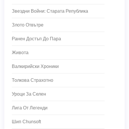
Звездни Войни: Старата Република
Злото Отвътре
Ранен Достъп До Пара
Живота
Валкирийски Хроники
Толкова Страхотно
Уроци За Селен
Лига От Легенди
Шип Chunsoft