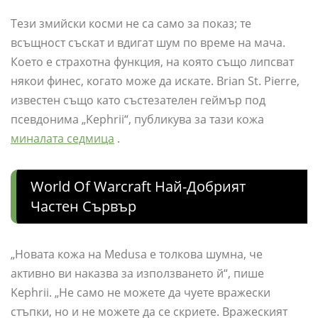
Тези змийски косми не са само за показ; те
всъщност съскат и вдигат шум по време на мача.
Което е страхотна функция, на която също липсват
някои финес, когато може да искате. Brian St. Pierre,
известен също като състезателен геймър под
псевдонима „Kephrii“, публикува за тази кожа
миналата седмица
.
World Of Warcraft Най-Добрият
Частен Сървър
„Новата кожа на Medusa е толкова шумна, че
активно ви наказва за използването й“, пише
Kephrii. „Не само не можете да чуете вражески
стъпки, но и не можете да се скриете. Вражеският