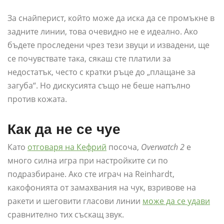
За снайперист, който може да иска да се промъкне в
задните линии, това очевидно не е идеално. Ако
бъдете проследени чрез тези звуци и извадени, ще
се почувствате така, сякаш сте платили за
недостатък, често с кратки ръце до „плащане за
загуба“. Но дискусията също не беше напълно
против кожата.
Как да не се чуе
Като
отговаря на Кефрий
посоча,
Overwatch 2
е
много силна игра при настройките си по
подразбиране. Ако сте играч на Reinhardt,
какофонията от замахвания на чук, взривове на
ракети и шеговити гласови линии
може да се удави
сравнително тих съскащ звук.