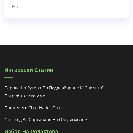
Бр
Интересни Статии
Парола На Рутера По Подразбиране И Списък С
Потребителско Име
Променете Char На Int C ++
C ++ Код За Сортиране На Обединяване
Избор На Редактора