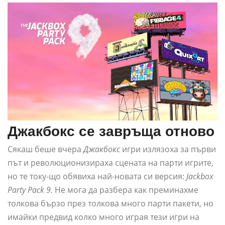
Джакбокс се завръща отново
Сякаш беше вчера
Джакбокс
игри излязоха за първи
път и революционизираха сцената на парти игрите,
но те току-що обявиха най-новата си версия:
Jackbox
Party Pack 9.
Не мога да разбера как преминахме
толкова бързо през толкова много парти пакети, но
имайки предвид колко много играя тези игри на