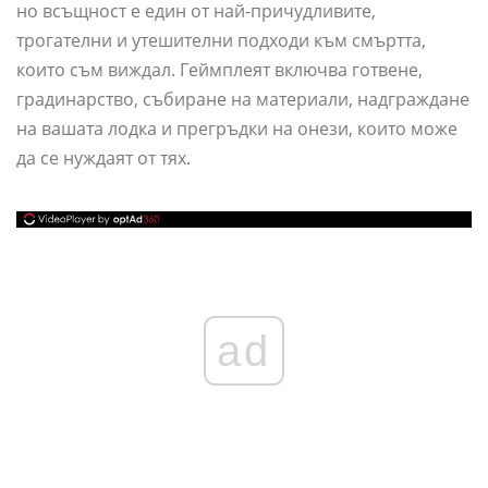
но всъщност е един от най-причудливите,
трогателни и утешителни подходи към смъртта,
които съм виждал. Геймплеят включва готвене,
градинарство, събиране на материали, надграждане
на вашата лодка и прегръдки на онези, които може
да се нуждаят от тях.
ad