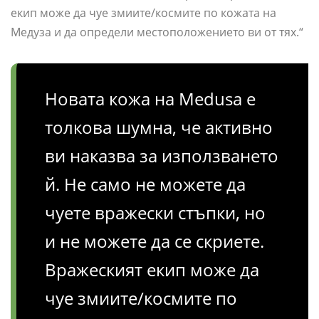
екип може да чуе змиите/космите по кожата на
Медуза и да определи местоположението ви от тях.“
Новата кожа на Medusa е
толкова шумна, че активно
ви наказва за използването
й. Не само не можете да
чуете вражески стъпки, но
и не можете да се скриете.
Вражеският екип може да
чуе змиите/космите по