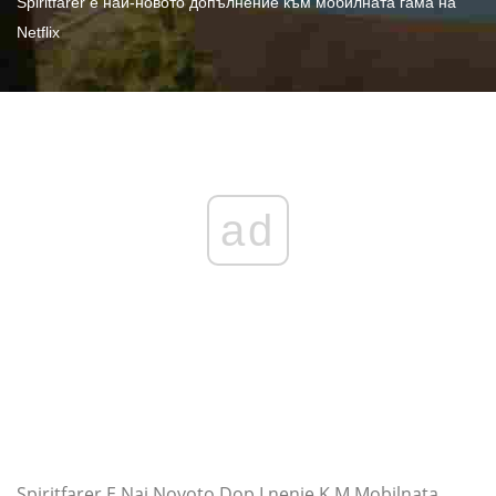
Spiritfarer е най-новото допълнение към мобилната гама на
Netflix
ad
Spiritfarer E Naj Novoto Dop Lnenie K M Mobilnata