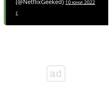
(@NetflixGeeked)
10 юни 2022
г
ad