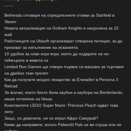
Bethesda отговаря на отрицателните отзиви за Starfield в
Steam
Новата актуализация на Gotham Knights е насрочена за 10
май
Работниците на Ubisoft организират отворена петиция, за да
призоват за изпълнение на исканията
10 удобни за нови игри игри, които да подарите на не-
геймърите в живота си
Limited Run Games ще отвори първия си магазин за търговия
на дребно тази пролет
Как да получите мощно лекарство за Елизабет в Persona 3
Reload
За всички, които бихте били каубои и каубори на Borderlands,
имам потапяне на Ниша
Комплектите LEGO Super Mario: Princess Peach идват това
лято
Защо, по дяволите, не си играл Афро Самурай?
Какво да направите, когато Palworld Pals не ви слуша или не