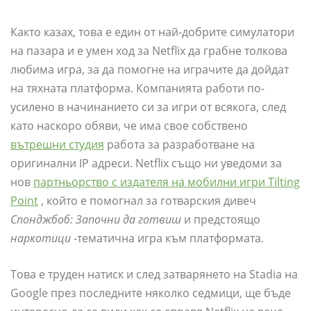
Както казах, това е един от най-добрите симулатори
на пазара и е умен ход за Netflix да грабне толкова
любима игра, за да помогне на играчите да дойдат
на тяхната платформа. Компанията работи по-
усилено в начинанието си за игри от всякога, след
като наскоро обяви, че има свое собствено
вътрешни студия
работа за разработване на
оригинални IP адреси. Netflix също ни уведоми за
нов
партньорство с издателя на мобилни игри Tilting
Point
, който е помогнал за готварския дивеч
Спонджбоб: Започни да готвиш
и предстоящо
наркотици
-тематична игра към платформата.
Това е труден натиск и след затварянето на Stadia на
Google през последните няколко седмици, ще бъде