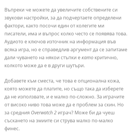
Въпреки че можете да увеличите собствените си
звукови настройки, за да подчертаете определени
фактори, както посочи един от колегите ми
писатели, има и въпрос колко често се появява това.
Аудиото е ключов източник на информация във
всяка игра, но е справедлив аргумент да се запитаме
дали чуването на някои стъпки е
като
критично,
колкото може да е в други шутъри.
Добавете към сместа, че това е опционална кожа,
която можете да платите, но също така да изберете
да не използвате, и е малко по-сложно. За играчите
от високо ниво това може да е проблем за скин. Но
за средния
Overwatch 2
играч? Може би да чуеш
съскането на змиите си струва малко по-малко
финес.