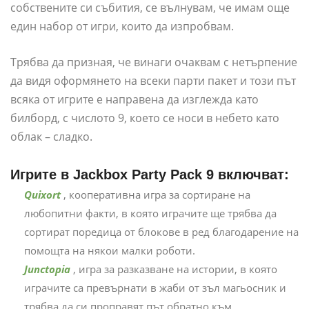
собствените си събития, се вълнувам, че имам още
един набор от игри, които да изпробвам.
Трябва да призная, че винаги очаквам с нетърпение
да видя оформянето на всеки парти пакет и този път
всяка от игрите е направена да изглежда като
билборд, с числото 9, което се носи в небето като
облак – сладко.
Игрите в Jackbox Party Pack 9 включват:
Quixort
, кооперативна игра за сортиране на
любопитни факти, в която играчите ще трябва да
сортират поредица от блокове в ред благодарение на
помощта на някои малки роботи.
Junctopia
, игра за разказване на истории, в която
играчите са превърнати в жаби от зъл магьосник и
трябва да си проправят път обратно към