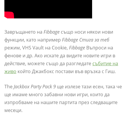
Завръщането на
Fibbage
също носи някои нови
функции, като например
Fibbage Стига за теб
режим, VHS Vault на Cookie,
Fibbage
Въпроси на
фенове и др. Ако искате да видите новите игри в
действие, можете също да разгледате
събитие на
живо
който Джакбокс постави във връзка с Гиш.
The
Jackbox Party Pack 9
ще излезе тази есен, така че
ще имаме много забавни нови игри, които да
изпробваме на нашите партита през следващите
месеци.