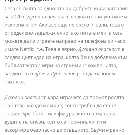
Сега се смята за едно от най-добрите инди заглавия
за 2020 г.
Духовна опасност
е една от най-уютните и
искрени игри. Ако все още не сте го играли, това е
определено задължително, ако питате мен, а сега
можете да го играете направо на телефона си - ако
имате Netflix, т.е. Това е вярно,
Духовна опасност
е
следващият удар на игра, която беше добавена към
библиотеката с игри на стрийминг компанията,
заедно с
Oxenfree
и
Луносветец
, за да назовем
няколко.
Духовна опасност
кара играчите да поемат ролята
на Стела, младо момиче, което трябва да стане
новият Spiritfarer, или фигура, която помага на
душите на онези, които са преминали, и ги
ескортира безопасно до отвъдното. Звучи мрачно,