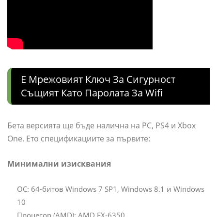
Е Мрежовият Ключ За Сигурност
Същият Като Паролата За Wifi
Бета версията ще бъде налична на PC, PS4 и Xbox
One. Ето спецификациите за първите:
Минимални изисквания
ОС: 64-битов Windows 7 SP1, Windows 8.1 и Windows
10
Процесор (AMD): AMD FX-6350