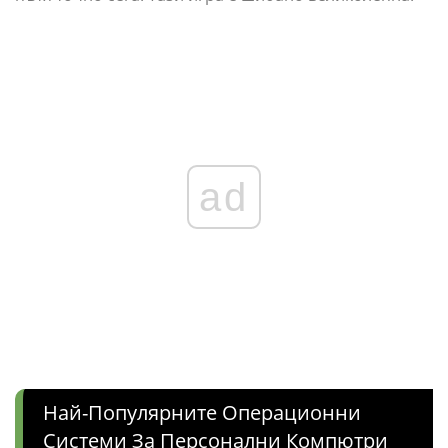
ad
Най-Популярните Операционни
Системи За Персонални Компютри