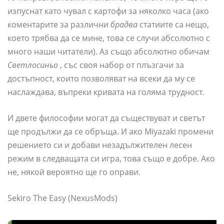
изпуснат като чувал с картофи за няколко часа (ако
коментарите за различни
брадва
статиите са нещо,
което трябва да се мине, това се случи абсолютно с
много наши читатели). Аз също абсолютно обичам
Светлосиньо
, със своя набор от плъзгачи за
достъпност, които позволяват на всеки да му се
наслаждава, въпреки кривата на голяма трудност.
И двете философии могат да съществуват и светът
ще продължи да се обръща. И ако Miyazaki промени
решението си и добави незадължителен лесен
режим в следващата си игра, това също е добре. Ако
не, някой вероятно ще го оправи.
Sekiro The Easy (NexusMods)