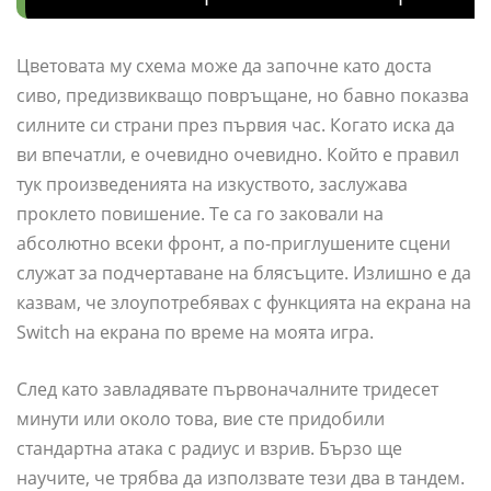
Цветовата му схема може да започне като доста
сиво, предизвикващо повръщане, но бавно показва
силните си страни през първия час. Когато иска да
ви впечатли, е очевидно очевидно. Който е правил
тук произведенията на изкуството, заслужава
проклето повишение. Те са го заковали на
абсолютно всеки фронт, а по-приглушените сцени
служат за подчертаване на блясъците. Излишно е да
казвам, че злоупотребявах с функцията на екрана на
Switch на екрана по време на моята игра.
След като завладявате първоначалните тридесет
минути или около това, вие сте придобили
стандартна атака с радиус и взрив. Бързо ще
научите, че трябва да използвате тези два в тандем.