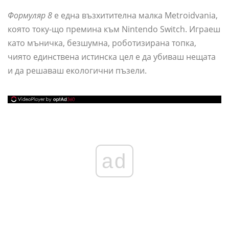
Формуляр 8
е една възхитителна малка Metroidvania,
която току-що премина към Nintendo Switch. Играеш
като мъничка, безшумна, роботизирана топка,
чиято единствена истинска цел е да убиваш нещата
и да решаваш екологични пъзели.
ad