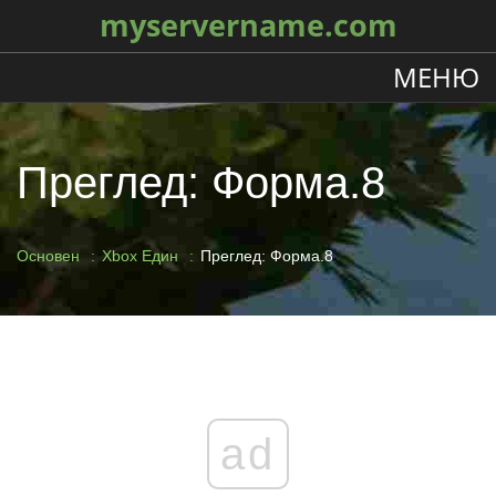
myservername.com
МЕНЮ
Преглед: Форма.8
Основен
Xbox Един
Преглед: Форма.8
ad