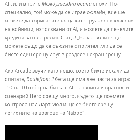
AI сили в трите
Междузвездни войни
епохи. По-
специално, той може да се играе офлайн, вие ще
можете да коригирате неща като трудност и класове
на войници, използвани от AI, и можете да печелите
кредити за прогресия. Също! „На конзолите ще
можете също да се съюзите с приятел или да се
биете един срещу друг в разделен екран срещу“.
Ако Arcade звучи като нещо, което бихте искали да
опитате,
Battlefront II
бета ще има две части за игра:
„10-на-10 отборна битка с AI съюзници и врагове и
сценарий Hero срещу много, където ще поемете
контрола над Дарт Мол и ще се биете срещу
легионите на врагове на Naboo“.