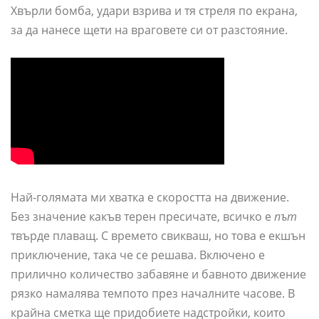
Хвърли бомба, удари взрива и тя стреля по екрана,
за да нанесе щети на враговете си от разстояние.
Най-голямата ми хватка е скоростта на движение.
Без значение какъв терен пресичате, всичко е
път
твърде плаващ. С времето свикваш, но това е екшън
приключение, така че се решава. Включено е
прилично количество забавяне и бавното движение
рязко намалява темпото през началните часове. В
крайна сметка ще придобиете надстройки, които