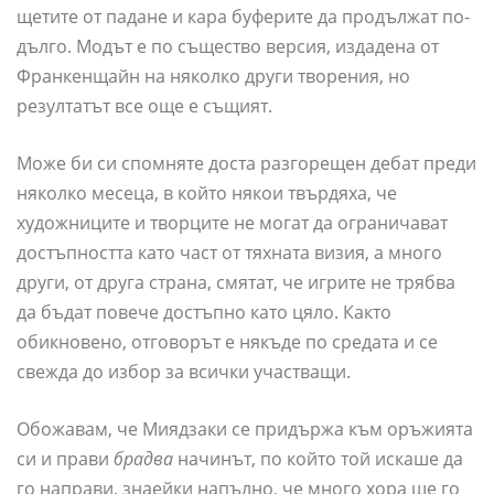
щетите от падане и кара буферите да продължат по-
дълго. Модът е по същество версия, издадена от
Франкенщайн на няколко други творения, но
резултатът все още е същият.
Може би си спомняте доста разгорещен дебат преди
няколко месеца, в който някои твърдяха, че
художниците и творците не могат да ограничават
достъпността като част от тяхната визия, а много
други, от друга страна, смятат, че игрите не трябва
да бъдат повече достъпно като цяло. Както
обикновено, отговорът е някъде по средата и се
свежда до избор за всички участващи.
Обожавам, че Миядзаки се придържа към оръжията
си и прави
брадва
начинът, по който той искаше да
го направи, знаейки напълно, че много хора ще го