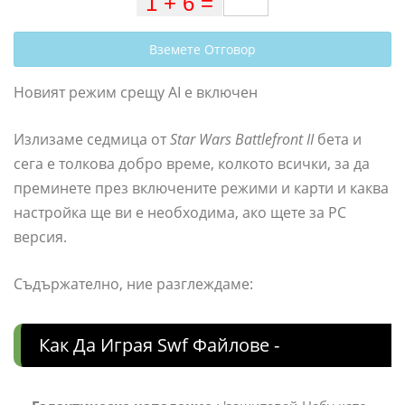
Вземете Отговор
Новият режим срещу AI е включен
Излизаме седмица от
Star Wars Battlefront II
бета и
сега е толкова добро време, колкото всички, за да
преминете през включените режими и карти и каква
настройка ще ви е необходима, ако щете за PC
версия.
Съдържателно, ние разглеждаме:
Как Да Играя Swf Файлове -