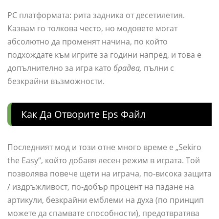
PC платформата: рита задника от десетилетия.
Казвам го толкова често, но модовете могат
абсолютно да променят начина, по който
подхождате към игрите за години напред, и това е
допълнително за игра като
брадва,
пълни с
безкрайни възможности.
Как Да Отворите Eps Файл
Последният мод и този отне много време е „Sekiro
the Easy“, който добавя лесен режим в играта. Той
позволява повече щети на играча, по-висока защита
/ издръжливост, по-добър процент на падане на
артикули, безкрайни емблеми на духа (по принцип
можете да спамвате способности), предотвратява