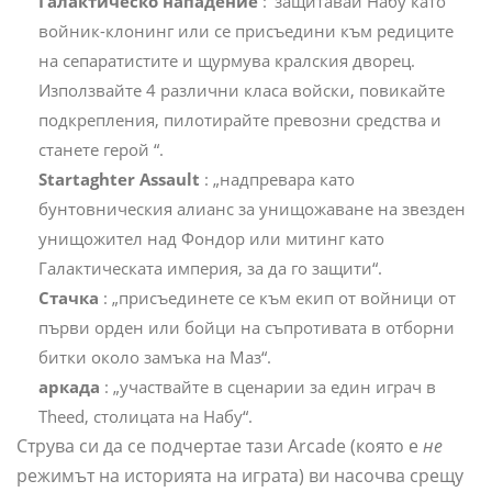
Галактическо нападение
: 'защитавай Набу като
войник-клонинг или се присъедини към редиците
на сепаратистите и щурмува кралския дворец.
Използвайте 4 различни класа войски, повикайте
подкрепления, пилотирайте превозни средства и
станете герой “.
Startaghter Assault
: „надпревара като
бунтовническия алианс за унищожаване на звезден
унищожител над Фондор или митинг като
Галактическата империя, за да го защити“.
Стачка
: „присъединете се към екип от войници от
първи орден или бойци на съпротивата в отборни
битки около замъка на Маз“.
аркада
: „участвайте в сценарии за един играч в
Theed, столицата на Набу“.
Струва си да се подчертае тази Arcade (която е
не
режимът на историята на играта) ви насочва срещу