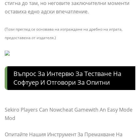
стигна до там, но неговите заключителни моменти
оставиха едно адски впечатление.
(Този преглед се основава на изграждане на дребно на играта,
предоставена от издателя.)
Въпрос За Интервю За Тестване На
Софтуер И Отговори За Опитни
Sekiro Players Can Nowcheat Gamewith An Easy Mode
Mod
Опитайте Нашия Инструмент За Премахване На