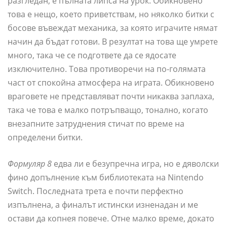
разгледан, е пълната липса на урок. Обикновено
това е нещо, което приветствам, но няколко битки с
босове въвеждат механика, за която играчите нямат
начин да бъдат готови. В резултат на това ще умрете
много, така че се подгответе да се ядосате
изключително. Това противоречи на по-голямата
част от спокойна атмосфера на играта. Обикновено
враговете не представляват почти никаква заплаха,
така че това е малко потръпващо, тонално, когато
внезапните затруднения стичат по време на
определени битки.
Формуляр 8
едва ли е безупречна игра, но е дяволски
фино допълнение към библиотеката на Nintendo
Switch. Последната трета е почти перфектно
изпълнена, а финалът истински изненадан и ме
остави да копнея повече. Отне малко време, докато