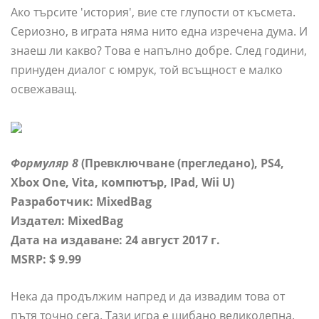
Ако търсите 'история', вие сте глупости от късмета.
Сериозно, в играта няма нито една изречена дума. И
знаеш ли какво? Това е напълно добре. След години,
принуден диалог с юмрук, той всъщност е малко
освежаващ.
Формуляр 8
(Превключване (прегледано), PS4,
Xbox One, Vita, компютър, IPad, Wii U)
Разработчик: MixedBag
Издател: MixedBag
Дата на издаване: 24 август 2017 г.
MSRP: $ 9.99
Нека да продължим напред и да извадим това от
пътя точно сега. Тази игра е шибано великолепна.