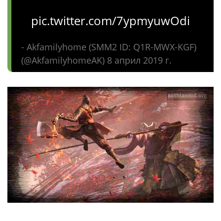
pic.twitter.com/7ypmyuwOdi
- Akfamilyhome (SMM2 ID: Q1R-MWX-KGF)
(@AkfamilyhomeAK) 8 април 2019 г.