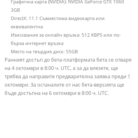
Графична карта (NVIDIA): NVIDIA GeForce GTX 1060
3GB
DirectX: 11.1 Съвместима видеокарта или
еквивалентна
Изисквания за онлайн връзка: 512 KBPS или по-
бърза интернет връзка
Място на твърдия диск: 55GB
Ранният достъп до бета-платформата бета се отваря
на 4 октомври в 8:00 ч. UTC, а за да влезете, ще
трябва да направите предварителна заявка преди 1
октомври. За останалите от нас бета-версията ще
бъде достъпна на 6 октомври в 8:00 ч. UTC.
Къде Мога Да Гледам Аниме
Безплатно