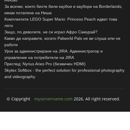
За всички, които бихте били каубои и каубори на Borderlands,
имам потапяне на Ниша
Комплектите LEGO Super Mario: Princess Peach идват това
лято
Защо, по дяволите, не си играл Афро Самурай?
Какво да направите, когато Palworld Pals не ви слуша или не
работи
Урок за администриране на JIRA: Администратор и
управление на потребители на JIRA
Преглед: Nyrius Aries Pro (безжичен HDMI)
Skytex Softbox - the perfect solution for professional photography
and videography.
© Copyright
myservername.com
2026. All right reserved.