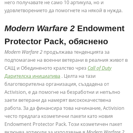
него получавате не само 10 артикула, но и
удовлетворението да помогнете на някой в ​​нужда.
Modern Warfare 2
Endowment
Protector Pack, обяснено
Modern Warfare 2
продължава тенденцията за
подпомагане на военни ветерани в реалния живот в
САЩ и Обединеното кралство чрез
Call of Duty
Дарителска инициатива
. Целта на тази
благотворителна организация, създадена от
Activision, е да помогне на безработни и непълно
заети ветерани да намерят висококачествена
работа. За да финансира това начинание, Activision
често предлага козметични пакети като новия
Endowment Protector Pack. Този козметичен пакет
включва артикули за използване в
Modern Warfare 2