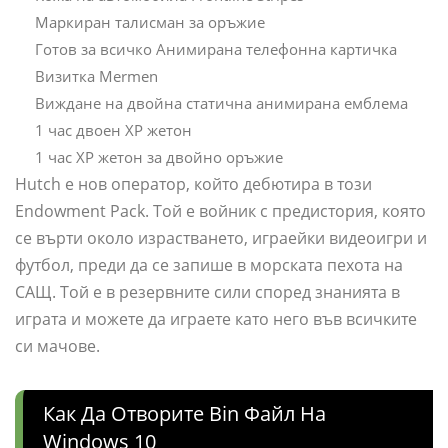
Маркиран талисман за оръжие
Готов за всичко Анимирана телефонна картичка
Визитка Mermen
Виждане на двойна статична анимирана емблема
1 час двоен XP жетон
1 час XP жетон за двойно оръжие
Hutch е нов оператор, който дебютира в този
Endowment Pack. Той е войник с предистория, която
се върти около израстването, играейки видеоигри и
футбол, преди да се запише в морската пехота на
САЩ. Той е в резервните сили според знанията в
играта и можете да играете като него във всичките
си мачове.
Как Да Отворите Bin Файл На
Windows 10