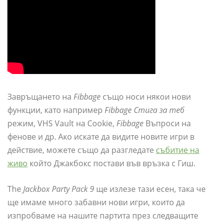
Завръщането на
Fibbage
също носи някои нови
функции, като например
Fibbage Стига за теб
режим, VHS Vault на Cookie,
Fibbage
Въпроси на
фенове и др. Ако искате да видите новите игри в
действие, можете също да разгледате
събитие на
живо
който Джакбокс постави във връзка с Гиш.
The
Jackbox Party Pack 9
ще излезе тази есен, така че
ще имаме много забавни нови игри, които да
изпробваме на нашите партита през следващите