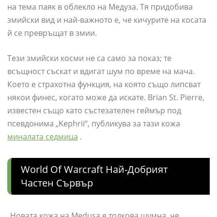
на тема паяк в облекло на Медуза. Тя придобива
змийски вид и най-важното е, че кичурите на косата
й се превръщат в змии.
Тези змийски косми не са само за показ; те
всъщност съскат и вдигат шум по време на мача.
Което е страхотна функция, на която също липсват
някои финес, когато може да искате. Brian St. Pierre,
известен също като състезателен геймър под
псевдонима „Kephrii“, публикува за тази кожа
миналата седмица
.
World Of Warcraft Най-Добрият
Частен Сървър
„Новата кожа на Medusa е толкова шумна, че