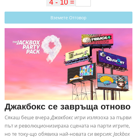
Вземете Отговор
Джакбокс се завръща отново
Сякаш беше вчера
Джакбокс
игри излязоха за първи
път и революционизираха сцената на парти игрите,
но те току-що обявиха най-новата си версия:
Jackbox