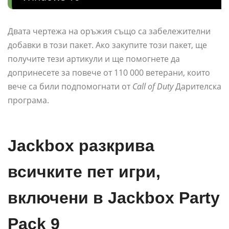
Двата чертежа на оръжия също са забележителни
добавки в този пакет. Ако закупите този пакет, ще
получите тези артикули и ще помогнете да
допринесете за повече от 110 000 ветерани, които
вече са били подпомогнати от
Call of Duty
Дарителска
програма.
Jackbox разкрива
всичките пет игри,
включени в Jackbox Party
Pack 9