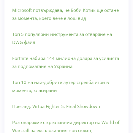
Microsoft потвърждава, че Боби Котик ще остане
за момента, което вече е лош вид
Топ 5 популярни инструмента за отваряне на
DWG файл
Fortnite набира 144 милиона долара за усилията
за подпомагане на Украйна
Топ 10 на най-добрите лутер стрелба игри в
момента, класирани
Преглед: Virtua Fighter 5: Final Showdown
Разговаряхме с креативния директор на World of
Warcraft за експлозивния нов сюжет,