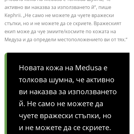
активно ви наказва за използването й“, пише
Kephrii. „Не само не можете да чуете вражески
стъпки, но и не можете да се скриете. Вражеският
екип може да чуе змиите/космите по кожата на
Медуза и да определи местоположението ви от тях.“
Новата кожа на Medusa е
толкова шумна, че активно
ви наказва за използването
й. Не само не можете да
чуете вражески стъпки, но
и не можете да се скриете.