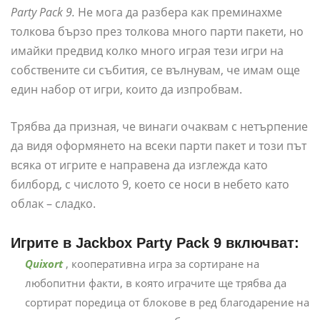
Party Pack 9.
Не мога да разбера как преминахме
толкова бързо през толкова много парти пакети, но
имайки предвид колко много играя тези игри на
собствените си събития, се вълнувам, че имам още
един набор от игри, които да изпробвам.
Трябва да призная, че винаги очаквам с нетърпение
да видя оформянето на всеки парти пакет и този път
всяка от игрите е направена да изглежда като
билборд, с числото 9, което се носи в небето като
облак – сладко.
Игрите в Jackbox Party Pack 9 включват:
Quixort
, кооперативна игра за сортиране на
любопитни факти, в която играчите ще трябва да
сортират поредица от блокове в ред благодарение на