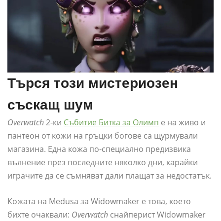
Търся този мистериозен
съскащ шум
Overwatch
2-ки
Събитие Битка за Олимп
е на живо и
пантеон от кожи на гръцки богове са щурмували
магазина. Една кожа по-специално предизвика
вълнение през последните няколко дни, карайки
играчите да се съмняват дали плащат за недостатък.
Кожата на Medusa за Widowmaker е това, което
бихте очаквали:
Overwatch
снайперист Widowmaker