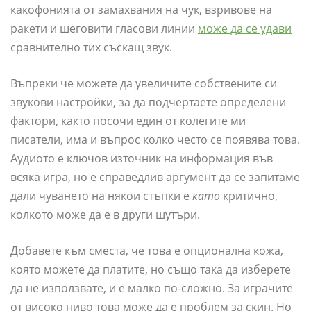
какофонията от замахвания на чук, взривове на
ракети и шеговити гласови линии
може да се удави
сравнително тих съскащ звук.
Въпреки че можете да увеличите собствените си
звукови настройки, за да подчертаете определени
фактори, както посочи един от колегите ми
писатели, има и въпрос колко често се появява това.
Аудиото е ключов източник на информация във
всяка игра, но е справедлив аргумент да се запитаме
дали чуването на някои стъпки е
като
критично,
колкото може да е в други шутъри.
Добавете към сместа, че това е опционална кожа,
която можете да платите, но също така да изберете
да не използвате, и е малко по-сложно. За играчите
от високо ниво това може да е проблем за скин. Но