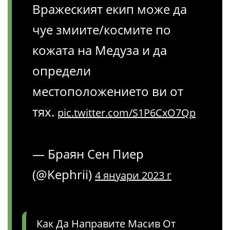
Вражеският екип може да
чуе змиите/космите по
кожата на Медуза и да
определи
местоположението ви от
тях.
pic.twitter.com/S1P6CxO7Qp
— Браян Сен Пиер
(@Kephrii)
4 януари 2023 г
Как Да Направите Масив От