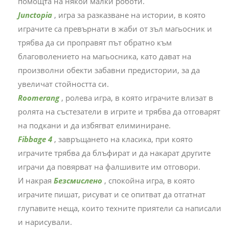
помощта на някои малки роботи.
Junctopia
, игра за разказване на истории, в която
играчите са превърнати в жаби от зъл магьосник и
трябва да си проправят път обратно към
благоволението на магьосника, като дават на
произволни обекти забавни предистории, за да
увеличат стойността си.
Roomerang
, ролева игра, в която играчите влизат в
ролята на състезатели в игрите и трябва да отговарят
на подкани и да избягват елиминиране.
Fibbage 4
, завръщането на класика, при която
играчите трябва да блъфират и да накарат другите
играчи да повярват на фалшивите им отговори.
И накрая
Безсмислено
, спокойна игра, в която
играчите пишат, рисуват и се опитват да отгатнат
глупавите неща, които техните приятели са написали
и нарисували.