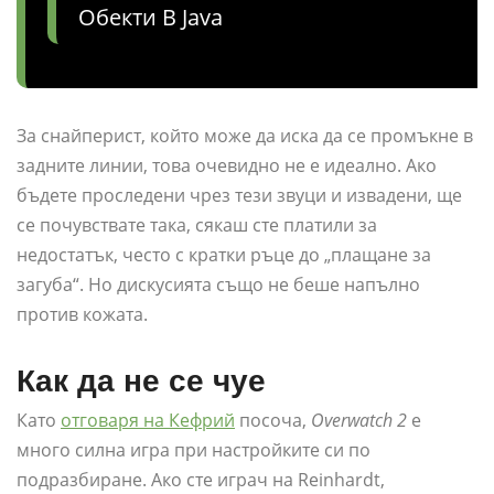
Обекти В Java
За снайперист, който може да иска да се промъкне в
задните линии, това очевидно не е идеално. Ако
бъдете проследени чрез тези звуци и извадени, ще
се почувствате така, сякаш сте платили за
недостатък, често с кратки ръце до „плащане за
загуба“. Но дискусията също не беше напълно
против кожата.
Как да не се чуе
Като
отговаря на Кефрий
посоча,
Overwatch 2
е
много силна игра при настройките си по
подразбиране. Ако сте играч на Reinhardt,