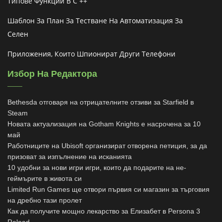
Типове Функции В C ++
Шаблон За План За Тестване На Автоматизация За
Селен
Приложения, Които Шпионират Други Телефони
Избор На Редактора
Bethesda отговаря на отрицателните отзиви за Starfield в
Steam
Новата актуализация на Gotham Knights е насрочена за 10
май
Работниците на Ubisoft организират отворена петиция, за да
призоват за изпълнение на исканията
10 удобни за нови игри игри, които да подарите на не-
геймърите в живота си
Limited Run Games ще отвори първия си магазин за търговия
на дребно тази пролет
Как да получите мощно лекарство за Елизабет в Persona 3
Reload