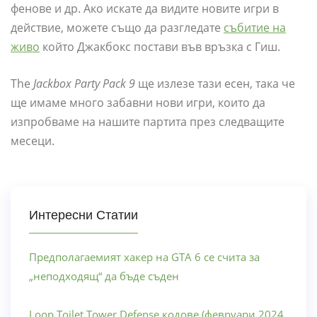
фенове и др. Ако искате да видите новите игри в
действие, можете също да разгледате
събитие на
живо
който Джакбокс постави във връзка с Гиш.
The
Jackbox Party Pack 9
ще излезе тази есен, така че
ще имаме много забавни нови игри, които да
изпробваме на нашите партита през следващите
месеци.
Интересни Статии
Предполагаемият хакер на GTA 6 се счита за
„неподходящ“ да бъде съден
Loop Toilet Tower Defense кодове (февруари 2024