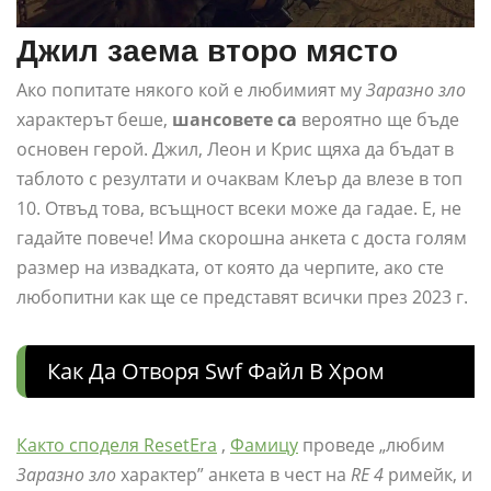
Джил заема второ място
Ако попитате някого кой е любимият му
Заразно зло
характерът беше,
шансовете са
вероятно ще бъде
основен герой. Джил, Леон и Крис щяха да бъдат в
таблото с резултати и очаквам Клеър да влезе в топ
10. Отвъд това, всъщност всеки може да гадае. Е, не
гадайте повече! Има скорошна анкета с доста голям
размер на извадката, от която да черпите, ако сте
любопитни как ще се представят всички през 2023 г.
Как Да Отворя Swf Файл В Хром
Както споделя ResetEra
,
Фамицу
проведе „любим
Заразно зло
характер” анкета в чест на
RE 4
римейк, и