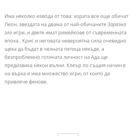
Има няколко извода от това: хората все още обичат
Леон, звездата на двама от най-обичаните
Заразно
зло
игри, и двете имат римейкове от съвременната
епоха . Крис и неговата невероятна сила очевидно
щяха да бъдат в челната петица някъде, а
безпроблемно готината личност на Ада ще
предизвика някои вълни. Клеър по същия начин е
на върха и има множество игри, от които да
привлече фенове.