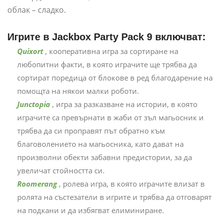
облак – сладко.
Игрите в Jackbox Party Pack 9 включват:
Quixort
, кооперативна игра за сортиране на
любопитни факти, в която играчите ще трябва да
сортират поредица от блокове в ред благодарение на
помощта на някои малки роботи.
Junctopia
, игра за разказване на истории, в която
играчите са превърнати в жаби от зъл магьосник и
трябва да си проправят път обратно към
благоволението на магьосника, като дават на
произволни обекти забавни предистории, за да
увеличат стойността си.
Roomerang
, ролева игра, в която играчите влизат в
ролята на състезатели в игрите и трябва да отговарят
на подкани и да избягват елиминиране.