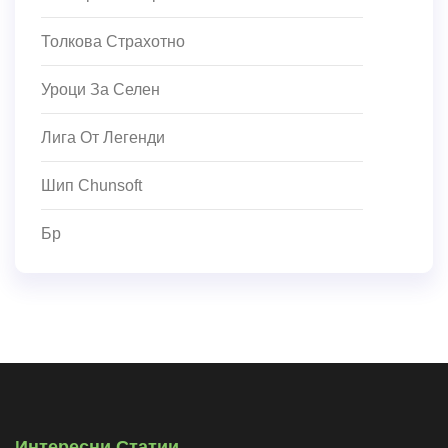
Толкова Страхотно
Уроци За Селен
Лига От Легенди
Шип Chunsoft
Бр
Интересни Статии