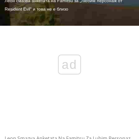
Леон смазва анкетата на Famitsu за „Любим персонаж от
Resident Evil“ и това не е близо
ad
Leon Smazva Anketata Na Famitsu Za Lubim Personaz