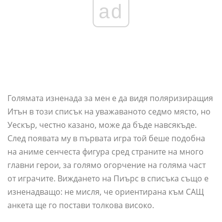
ad
Голямата изненада за мен е да видя поляризиращия
Итън в този списък на уважаваното седмо място, но
Уескър, честно казано, може да бъде навсякъде.
След появата му в първата игра той беше подобна
на аниме сенчеста фигура сред страните на много
главни герои, за голямо огорчение на голяма част
от играчите. Виждането на Пиърс в списъка също е
изненадващо: не мисля, че ориентирана към САЩ
анкета ще го постави толкова високо.