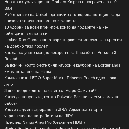
Новата актуализация на Gotham Knights е насрочена за 10
май
Работниците на Ubisoft организират отворена петиция, за да
призоват за изпълнение на исканията
10 удобни за нови игри игри, които да подарите на не-
геймърите в живота си
Limited Run Games ще отвори първия си магазин за търговия
на дребно тази пролет
Как да получите мощно лекарство за Елизабет в Persona 3
Reload
За всички, които бихте били каубои и каубори на Borderlands,
имам потапяне на Ниша
Комплектите LEGO Super Mario: Princess Peach идват това
лято
Защо, по дяволите, не си играл Афро Самурай?
Какво да направите, когато Palworld Pals не ви слуша или не
работи
Урок за администриране на JIRA: Администратор и
управление на потребители на JIRA
Преглед: Nyrius Aries Pro (безжичен HDMI)
Skytex Softbox - the perfect solution for professional photography