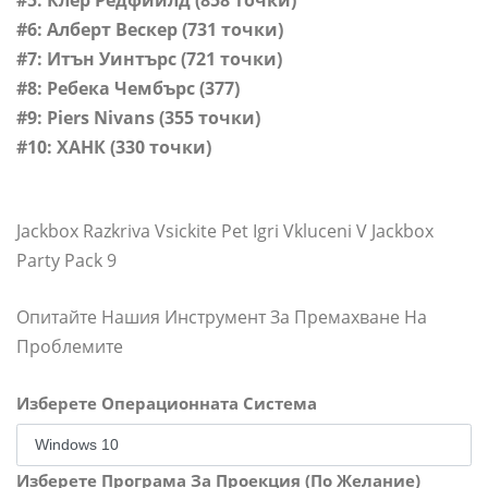
#5: Клер Редфийлд (858 точки)
#6: Алберт Вескер (731 точки)
#7: Итън Уинтърс (721 точки)
#8: Ребека Чембърс (377)
#9: Piers Nivans (355 точки)
#10: ХАНК (330 точки)
Jackbox Razkriva Vsickite Pet Igri Vkluceni V Jackbox
Party Pack 9
Опитайте Нашия Инструмент За Премахване На
Проблемите
Изберете Операционната Система
Изберете Програма За Проекция (По Желание)