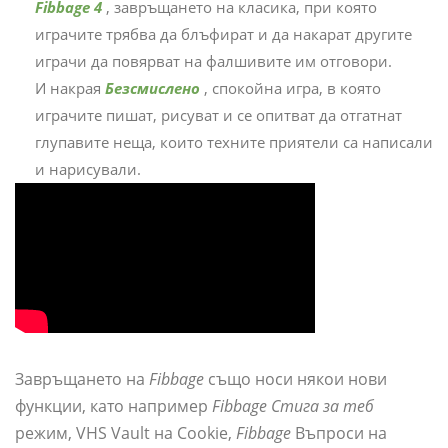
Fibbage 4
, завръщането на класика, при която
играчите трябва да блъфират и да накарат другите
играчи да повярват на фалшивите им отговори.
И накрая
Безсмислено
, спокойна игра, в която
играчите пишат, рисуват и се опитват да отгатнат
глупавите неща, които техните приятели са написали
и нарисували.
Завръщането на
Fibbage
също носи някои нови
функции, като например
Fibbage Стига за теб
режим, VHS Vault на Cookie,
Fibbage
Въпроси на