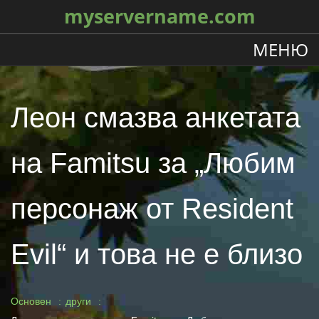
myservername.com
МЕНЮ
Леон смазва анкетата
на Famitsu за „Любим
персонаж от Resident
Evil“ и това не е близо
Основен
други