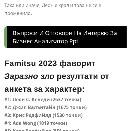
Така или иначе, Леон е крал и това не се е
променило.
Въпроси И Отговори На Интервю За
Бизнес Анализатор Ppt
Famitsu 2023 фаворит
Заразно зло
резултати от
анкета за характер:
#1: Леон С. Кенеди (2637 точки)
#2: Джил Валънтайн (1675 точки)
#3: Крис Редфийлд (1530 точки)
#4: Ada Wong (1019 точки)