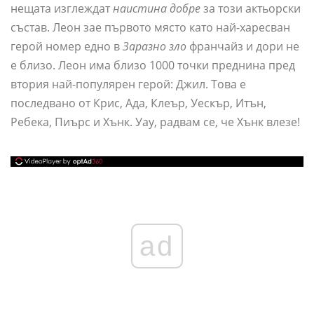
нещата изглеждат
наистина добре
за този актьорски
състав. Леон зае първото място като най-харесван
герой номер едно в
Заразно зло
франчайз и дори не
е близо. Леон има близо 1000 точки преднина пред
втория най-популярен герой: Джил. Това е
последвано от Крис, Ада, Клеър, Уескър, Итън,
Ребека, Пиърс и Хънк. Уау, радвам се, че Хънк влезе!
ad