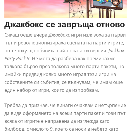
Джакбокс се завръща отново
Сякаш беше вчера
Джакбокс
игри излязоха за първи
път и революционизираха сцената на парти игрите,
но те току-що обявиха най-новата си версия:
Jackbox
Party Pack 9.
Не мога да разбера как преминахме
толкова бързо през толкова много парти пакети, но
имайки предвид колко много играя тези игри на
собствените си събития, се вълнувам, че имам още
един набор от игри, които да изпробвам.
Трябва да призная, че винаги очаквам с нетърпение
да видя оформянето на всеки парти пакет и този път
всяка от игрите е направена да изглежда като
билборд, с числото 9, което се носи в небето като