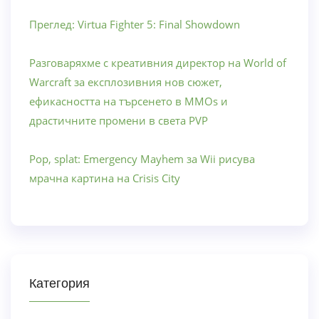
Преглед: Virtua Fighter 5: Final Showdown
Разговаряхме с креативния директор на World of
Warcraft за експлозивния нов сюжет,
ефикасността на търсенето в MMOs и
драстичните промени в света PVP
Pop, splat: Emergency Mayhem за Wii рисува
мрачна картина на Crisis City
Категория