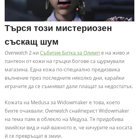
Търся този мистериозен
съскащ шум
Overwatch
2-ки
Събитие Битка за Олимп
е на живо и
пантеон от кожи на гръцки богове са щурмували
магазина. Една кожа по-специално предизвика
вълнение през последните няколко дни, карайки
играчите да се съмняват дали плащат за недостатък.
Кожата на Medusa за Widowmaker е това, което
бихте очаквали:
Overwatch
снайперист Widowmaker
на тема паяк в облекло на Медуза. Тя придобива
змийски вид и най-важното е, че кичурите на косата
й се превръщат в змии.