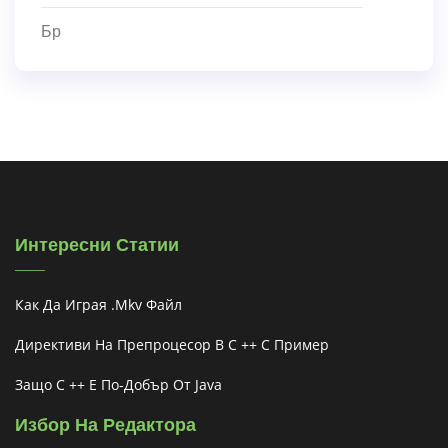
Бр
Интересни Статии
Как Да Играя .mkv Файл
Директиви На Препроцесор В C ++ С Пример
Защо C ++ Е По-Добър От Java
Избор На Редактора