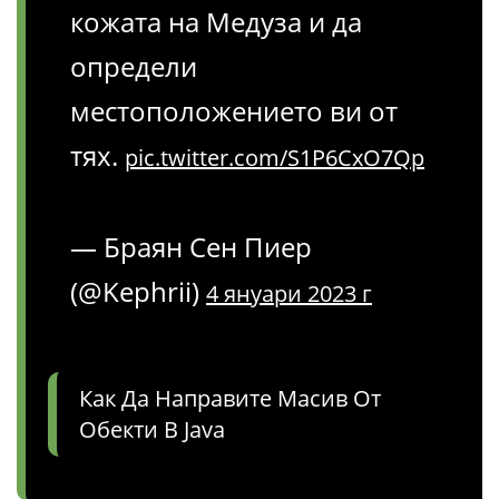
кожата на Медуза и да
определи
местоположението ви от
тях.
pic.twitter.com/S1P6CxO7Qp
— Браян Сен Пиер
(@Kephrii)
4 януари 2023 г
Как Да Направите Масив От
Обекти В Java