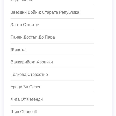
Звездни Войни: Старата Република
Злото Отвътре
Ранен Достъп До Пара
Живота
Валкирийски Хроники
Толкова Страхотно
Уроци За Селен
Лига От Легенди
Шип Chunsoft