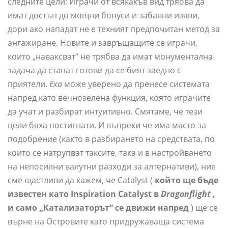
следните цели: Играчи от всякакъв вид трябва да
имат достъп до мощни бонуси и забавни изяви,
дори ако нападат не е техният предпочитан метод за
ангажиране. Новите и завръщащите се играчи,
които „наваксват“ не трябва да имат монументална
задача да станат готови да се бият заедно с
приятели.
Еха
може уверено да пренесе системата
напред като вечнозелена функция, която играчите
да учат и разбират интуитивно. Смятаме, че тези
цели бяха постигнати. И въпреки че има място за
подобрение (както в разбирането на средствата, по
които се натрупват таксите, така и в настройването
на непосилни валутни разходи за алтернативи), ние
сме щастливи да кажем, че Catalyst (
който ще бъде
известен като Inspiration Catalyst в
Dragonflight
,
и само „Катализаторът“ се движи напред
) ще се
върне на Островите като придружаваща система