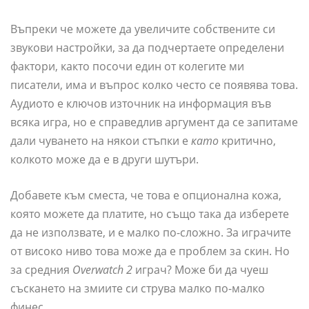
Въпреки че можете да увеличите собствените си
звукови настройки, за да подчертаете определени
фактори, както посочи един от колегите ми
писатели, има и въпрос колко често се появява това.
Аудиото е ключов източник на информация във
всяка игра, но е справедлив аргумент да се запитаме
дали чуването на някои стъпки е
като
критично,
колкото може да е в други шутъри.
Добавете към сместа, че това е опционална кожа,
която можете да платите, но също така да изберете
да не използвате, и е малко по-сложно. За играчите
от високо ниво това може да е проблем за скин. Но
за средния
Overwatch 2
играч? Може би да чуеш
съскането на змиите си струва малко по-малко
финес.