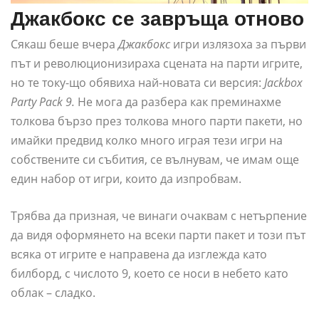
Джакбокс се завръща отново
Сякаш беше вчера
Джакбокс
игри излязоха за първи
път и революционизираха сцената на парти игрите,
но те току-що обявиха най-новата си версия:
Jackbox
Party Pack 9.
Не мога да разбера как преминахме
толкова бързо през толкова много парти пакети, но
имайки предвид колко много играя тези игри на
собствените си събития, се вълнувам, че имам още
един набор от игри, които да изпробвам.
Трябва да призная, че винаги очаквам с нетърпение
да видя оформянето на всеки парти пакет и този път
всяка от игрите е направена да изглежда като
билборд, с числото 9, което се носи в небето като
облак – сладко.