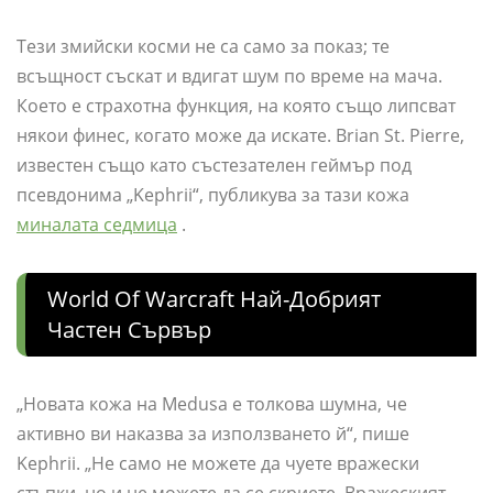
Тези змийски косми не са само за показ; те
всъщност съскат и вдигат шум по време на мача.
Което е страхотна функция, на която също липсват
някои финес, когато може да искате. Brian St. Pierre,
известен също като състезателен геймър под
псевдонима „Kephrii“, публикува за тази кожа
миналата седмица
.
World Of Warcraft Най-Добрият
Частен Сървър
„Новата кожа на Medusa е толкова шумна, че
активно ви наказва за използването й“, пише
Kephrii. „Не само не можете да чуете вражески