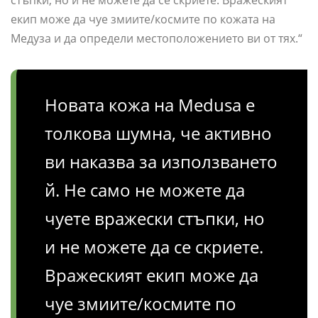
стъпки, но и не можете да се скриете. Вражеският
екип може да чуе змиите/космите по кожата на
Медуза и да определи местоположението ви от тях.“
Новата кожа на Medusa е
толкова шумна, че активно
ви наказва за използването
й. Не само не можете да
чуете вражески стъпки, но
и не можете да се скриете.
Вражеският екип може да
чуе змиите/космите по