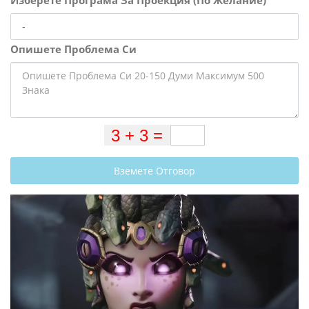
Изберете Програма За Проекция (По Желание)
Опишете Проблема Си
Вземете Отговор