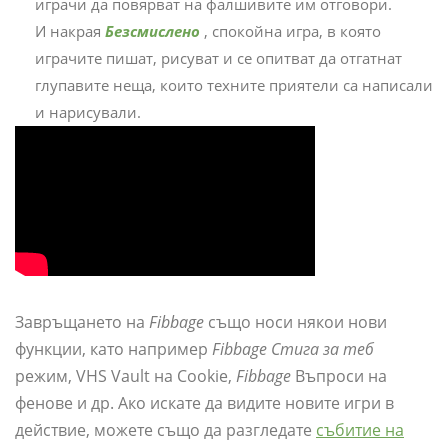
играчи да повярват на фалшивите им отговори.
И накрая
Безсмислено
, спокойна игра, в която
играчите пишат, рисуват и се опитват да отгатнат
глупавите неща, които техните приятели са написали
и нарисували.
Завръщането на
Fibbage
също носи някои нови
функции, като например
Fibbage Стига за теб
режим, VHS Vault на Cookie,
Fibbage
Въпроси на
фенове и др. Ако искате да видите новите игри в
действие, можете също да разгледате
събитие на