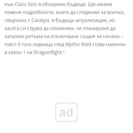
към Class Sets в обозримо бъдеще. Ще имаме
повече подробности, които да споделим за всичко,
свързано с Catalyst, в бъдеща актуализация, но
засега си струва да споменем, че планираме да
запазим ритъма на отключване същия за начало –
тоест 6-тата седмица след Mythic Raid става наличен
в сезон 1 на Dragonflight.“
ad