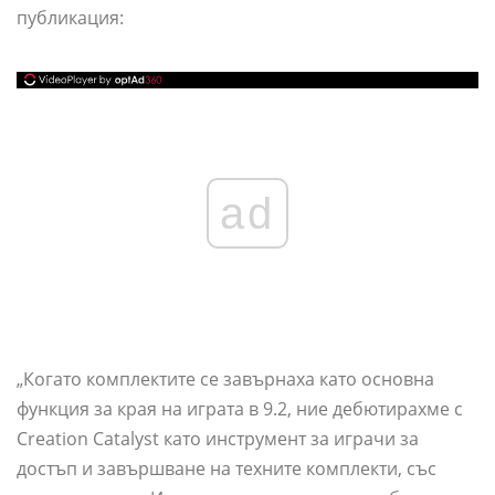
публикация:
ad
„Когато комплектите се завърнаха като основна
функция за края на играта в 9.2, ние дебютирахме с
Creation Catalyst като инструмент за играчи за
достъп и завършване на техните комплекти, със