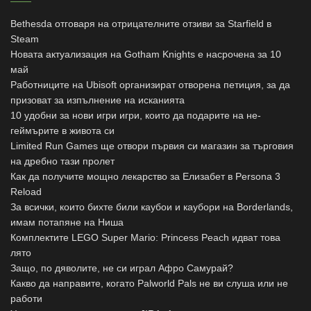
Bethesda отговаря на отрицателните отзиви за Starfield в
Steam
Новата актуализация на Gotham Knights е насрочена за 10
май
Работниците на Ubisoft организират отворена петиция, за да
призоват за изпълнение на исканията
10 удобни за нови игри игри, които да подарите на не-
геймърите в живота си
Limited Run Games ще отвори първия си магазин за търговия
на дребно тази пролет
Как да получите мощно лекарство за Елизабет в Persona 3
Reload
За всички, които бихте били каубои и каубори на Borderlands,
имам потапяне на Ниша
Комплектите LEGO Super Mario: Princess Peach идват това
лято
Защо, по дяволите, не си играл Афро Самурай?
Какво да направите, когато Palworld Pals не ви слуша или не
работи