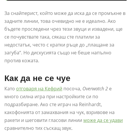
За снайперист, който може да иска да се промъкне в
задните линии, това очевидно не е идеално. Ако
бъдете проследени чрез тези звуци и извадени, ще
се почувствате така, сякаш сте платили за
недостатък, често с кратки ръце до „плащане за
загуба“. Но дискусията също не беше напълно
против кожата.
Как да не се чуе
Като
отговаря на Кефрий
посоча,
Overwatch 2
е
много силна игра при настройките си по
подразбиране. Ако сте играч на Reinhardt,
какофонията от замахвания на чук, взривове на
ракети и шеговити гласови линии
може да се удави
сравнително тих съскащ звук.