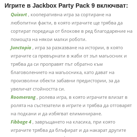
Игрите в Jackbox Party Pack 9 включват:
Quixort
, кооперативна игра за сортиране на
любопитни факти, в която играчите ще трябва да
сортират поредица от блокове в ред благодарение на
помощта на някои малки роботи.
Junctopia
, игра за разказване на истории, в която
играчите са превърнати в жаби от зъл магьосник и
трябва да си проправят път обратно към
благоволението на магьосника, като дават на
произволни обекти забавни предистории, за да
увеличат стойността си.
Roomerang
, ролева игра, в която играчите влизат в
ролята на състезатели в игрите и трябва да отговарят
на подкани и да избягват елиминиране.
Fibbage 4
, завръщането на класика, при която
играчите трябва да блъфират и да накарат другите