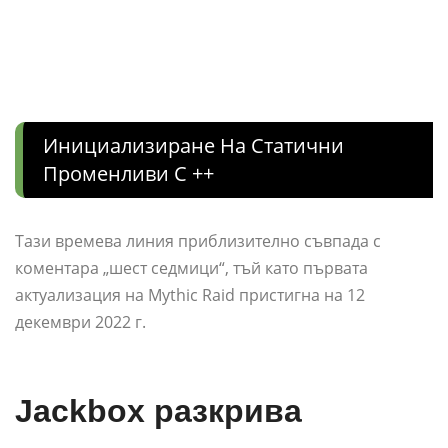
Инициализиране На Статични
Променливи C ++
Тази времева линия приблизително съвпада с
коментара „шест седмици“, тъй като първата
актуализация на Mythic Raid пристигна на 12
декември 2022 г.
Jackbox разкрива