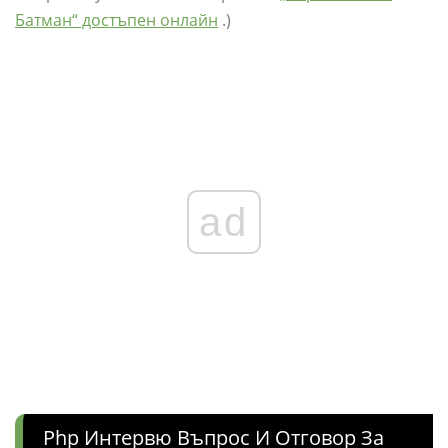
Батман“ достъпен онлайн
.)
ad
Php Интервю Въпрос И Отговор За