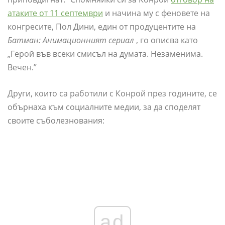
атаките от 11 септември
и начина му с феновете на
конгресите, Пол Дини, един от продуцентите на
Батман: Анимационният сериал
, го описва като
„Герой във всеки смисъл на думата. Незаменима.
Вечен.”
Други, които са работили с Конрой през годините, се
обърнаха към социалните медии, за да споделят
своите съболезнования:
ad