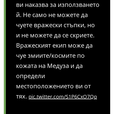
ви наказва за използването
й. Не само не можете да
чуете вражески стъпки, но
и не можете да се скриете.
Вражеският екип може да
чуе змиите/космите по
кожата на Медуза и да
определи
местоположението ви от
тях.
pic.twitter.com/S1P6CxO7Qp