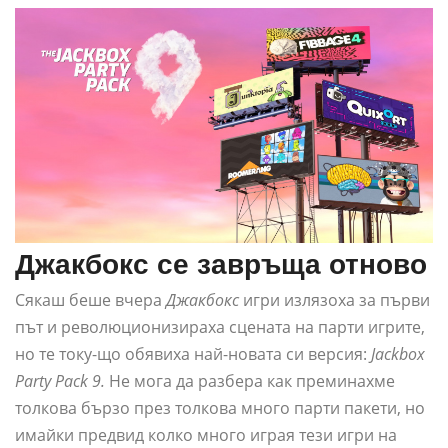
Джакбокс се завръща отново
Сякаш беше вчера
Джакбокс
игри излязоха за първи
път и революционизираха сцената на парти игрите,
но те току-що обявиха най-новата си версия:
Jackbox
Party Pack 9.
Не мога да разбера как преминахме
толкова бързо през толкова много парти пакети, но
имайки предвид колко много играя тези игри на