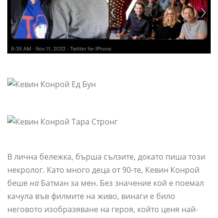
В лична бележка, бърша сълзите, докато пиша този
некролог. Като много деца от 90-те, Кевин Конрой
беше
на
Батман за мен. Без значение кой е поемал
качула във филмите на живо, винаги е било
неговото изобразяване на героя, който ценя най-