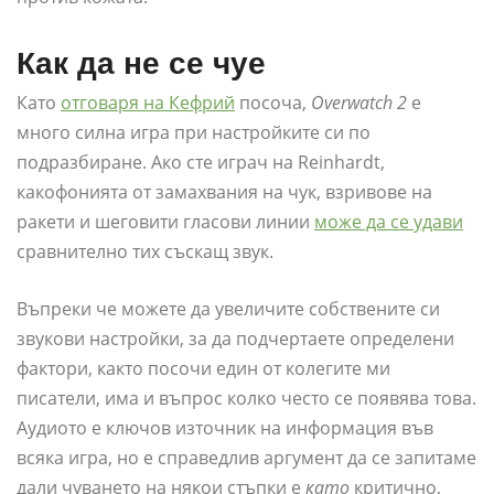
Как да не се чуе
Като
отговаря на Кефрий
посоча,
Overwatch 2
е
много силна игра при настройките си по
подразбиране. Ако сте играч на Reinhardt,
какофонията от замахвания на чук, взривове на
ракети и шеговити гласови линии
може да се удави
сравнително тих съскащ звук.
Въпреки че можете да увеличите собствените си
звукови настройки, за да подчертаете определени
фактори, както посочи един от колегите ми
писатели, има и въпрос колко често се появява това.
Аудиото е ключов източник на информация във
всяка игра, но е справедлив аргумент да се запитаме
дали чуването на някои стъпки е
като
критично,