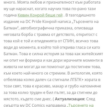
много. Моята любов и признателност към работата
му ще нараснат, когато научих това по-рано тази
година
Кевин Конрой беше гей
. В тазгодишното
издание на DC Pride Конрой написа „Търсенето на
Батман“, автобиографична приказка, описваща
неговата борба с травма от детството, откритост с
това кой е той и епидемията от СПИН, всичко това
води до момента, в който той открива гласа си като
Батман. Това е силна история за това как житейският
ни опит ни формира и как дори мрачните моменти в
живота ни могат да ни помогнат да постигнем това,
към което най-много се стремим. В антология, която
отбелязва колко далеч са стигнали ЛГБТК+ хората в
този свят, това е красиво, макар и грубо напомняне
за това колко труден е бил пътят, за да стигнем до
мястото, където сме днес. (
Актуализация:
След
смъртта му DC Comics направиха
„Търсенето на