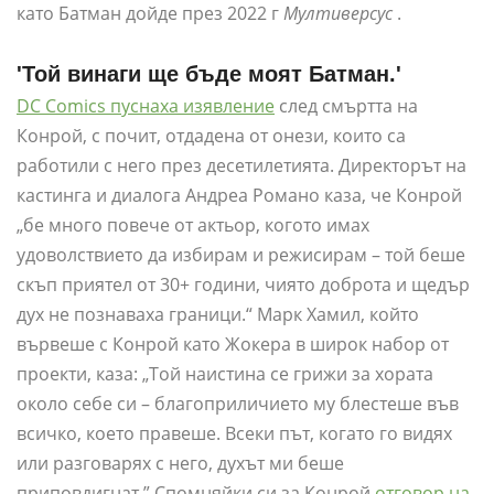
като Батман дойде през 2022 г
Мултиверсус
.
'Той винаги ще бъде моят Батман.'
DC Comics пуснаха изявление
след смъртта на
Конрой, с почит, отдадена от онези, които са
работили с него през десетилетията. Директорът на
кастинга и диалога Андреа Романо каза, че Конрой
„бе много повече от актьор, когото имах
удоволствието да избирам и режисирам – той беше
скъп приятел от 30+ години, чиято доброта и щедър
дух не познаваха граници.“ Марк Хамил, който
вървеше с Конрой като Жокера в широк набор от
проекти, каза: „Той наистина се грижи за хората
около себе си – благоприличието му блестеше във
всичко, което правеше. Всеки път, когато го видях
или разговарях с него, духът ми беше
приповдигнат.” Спомняйки си за Конрой
отговор на