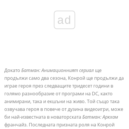
ad
Докато
Батман: Анимационният сериал
ще
продължи само два сезона, Конрой ще продължи да
играе героя през следващите тридесет години в
голямо разнообразие от програми на DC, както
анимирани, така и екшъни на живо. Той също така
озвучава героя в повече от дузина видеоигри, може
би най-известната в новаторската
Батман: Аркхам
франчайз. Последната призната роля на Конрой