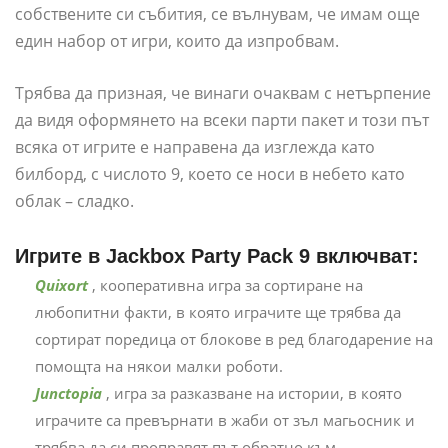
собствените си събития, се вълнувам, че имам още
един набор от игри, които да изпробвам.
Трябва да призная, че винаги очаквам с нетърпение
да видя оформянето на всеки парти пакет и този път
всяка от игрите е направена да изглежда като
билборд, с числото 9, което се носи в небето като
облак – сладко.
Игрите в Jackbox Party Pack 9 включват:
Quixort
, кооперативна игра за сортиране на
любопитни факти, в която играчите ще трябва да
сортират поредица от блокове в ред благодарение на
помощта на някои малки роботи.
Junctopia
, игра за разказване на истории, в която
играчите са превърнати в жаби от зъл магьосник и
трябва да си проправят път обратно към