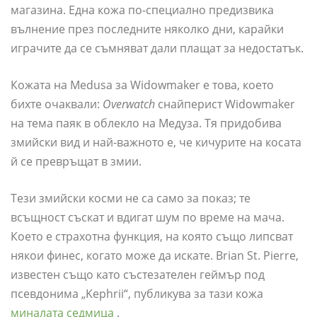
магазина. Една кожа по-специално предизвика
вълнение през последните няколко дни, карайки
играчите да се съмняват дали плащат за недостатък.
Кожата на Medusa за Widowmaker е това, което
бихте очаквали:
Overwatch
снайперист Widowmaker
на тема паяк в облекло на Медуза. Тя придобива
змийски вид и най-важното е, че кичурите на косата
й се превръщат в змии.
Тези змийски косми не са само за показ; те
всъщност съскат и вдигат шум по време на мача.
Което е страхотна функция, на която също липсват
някои финес, когато може да искате. Brian St. Pierre,
известен също като състезателен геймър под
псевдонима „Kephrii“, публикува за тази кожа
миналата седмица
.