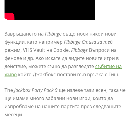
Завръщането на
Fibbage
също носи някои нови
функции, като например
Fibbage Стига за теб
режим, VHS Vault на Cookie,
Fibbage
Въпроси на
фенове и др. Ако искате да видите новите игри в
действие, можете също да разгледате
събитие на
живо
който Джакбокс постави във връзка с Гиш.
The
Jackbox Party Pack 9
ще излезе тази есен, така че
ще имаме много забавни нови игри, които да
изпробваме на нашите партита през следващите
месеци.