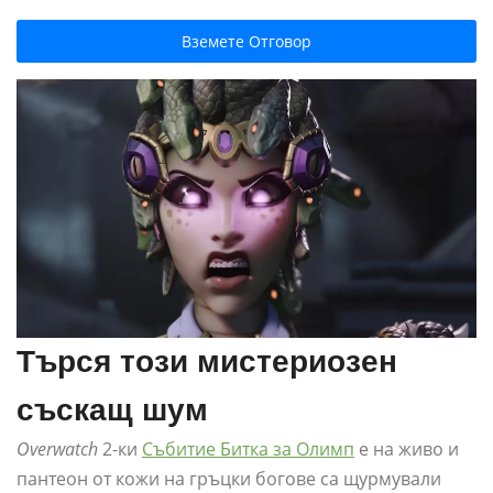
Вземете Отговор
Търся този мистериозен
съскащ шум
Overwatch
2-ки
Събитие Битка за Олимп
е на живо и
пантеон от кожи на гръцки богове са щурмували