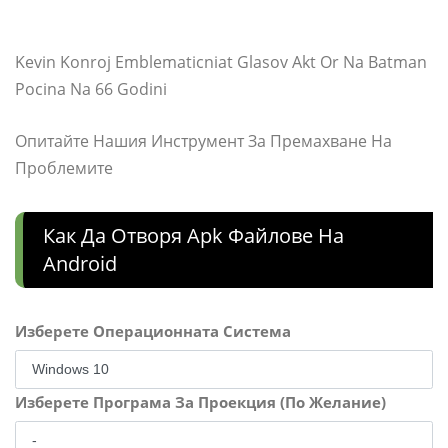
Kevin Konroj Emblematicniat Glasov Akt Or Na Batman
Pocina Na 66 Godini
Опитайте Нашия Инструмент За Премахване На
Проблемите
Как Да Отворя Apk Файлове На
Android
Изберете Операционната Система
Изберете Програма За Проекция (По Желание)