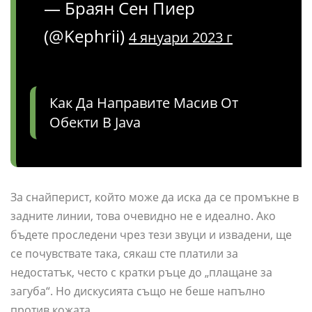
— Браян Сен Пиер
(@Kephrii)
4 януари 2023 г
Как Да Направите Масив От
Обекти В Java
За снайперист, който може да иска да се промъкне в
задните линии, това очевидно не е идеално. Ако
бъдете проследени чрез тези звуци и извадени, ще
се почувствате така, сякаш сте платили за
недостатък, често с кратки ръце до „плащане за
загуба“. Но дискусията също не беше напълно
против кожата.