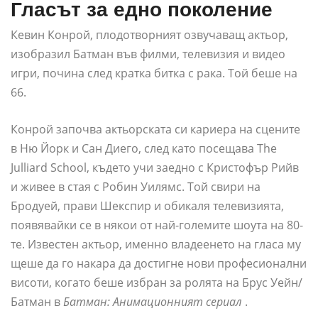
Гласът за едно поколение
Кевин Конрой, плодотворният озвучаващ актьор,
изобразил Батман във филми, телевизия и видео
игри, почина след кратка битка с рака. Той беше на
66.
Конрой започва актьорската си кариера на сцените
в Ню Йорк и Сан Диего, след като посещава The
Julliard School, където учи заедно с Кристофър Рийв
и живее в стая с Робин Уилямс. Той свири на
Бродуей, прави Шекспир и обикаля телевизията,
появявайки се в някои от най-големите шоута на 80-
те. Известен актьор, именно владеенето на гласа му
щеше да го накара да достигне нови професионални
висоти, когато беше избран за ролята на Брус Уейн/
Батман в
Батман: Анимационният сериал
.