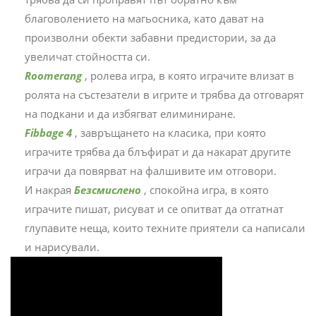
благоволението на магьосника, като дават на
произволни обекти забавни предистории, за да
увеличат стойността си.
Roomerang
, ролева игра, в която играчите влизат в
ролята на състезатели в игрите и трябва да отговарят
на подкани и да избягват елиминиране.
Fibbage 4
, завръщането на класика, при която
играчите трябва да блъфират и да накарат другите
играчи да повярват на фалшивите им отговори.
И накрая
Безсмислено
, спокойна игра, в която
играчите пишат, рисуват и се опитват да отгатнат
глупавите неща, които техните приятели са написали
и нарисували.