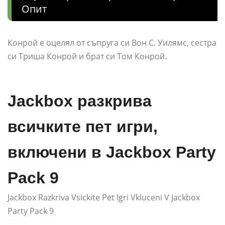
Опит
Конрой е оцелял от съпруга си Вон С. Уилямс, сестра
си Триша Конрой и брат си Том Конрой.
Jackbox разкрива
всичките пет игри,
включени в Jackbox Party
Pack 9
Jackbox Razkriva Vsickite Pet Igri Vkluceni V Jackbox
Party Pack 9