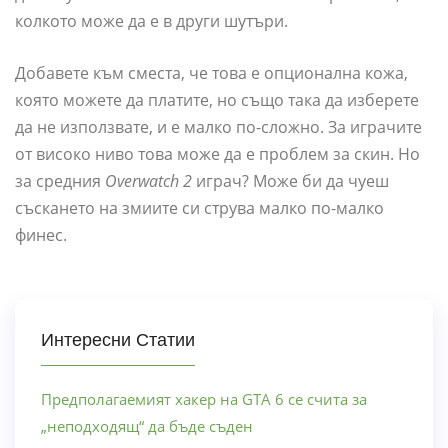
колкото може да е в други шутъри.
Добавете към сместа, че това е опционална кожа,
която можете да платите, но също така да изберете
да не използвате, и е малко по-сложно. За играчите
от високо ниво това може да е проблем за скин. Но
за средния
Overwatch 2
играч? Може би да чуеш
съскането на змиите си струва малко по-малко
финес.
Интересни Статии
Предполагаемият хакер на GTA 6 се счита за
„неподходящ“ да бъде съден