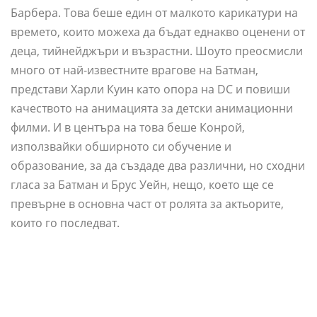
Барбера. Това беше един от малкото карикатури на
времето, които можеха да бъдат еднакво оценени от
деца, тийнейджъри и възрастни. Шоуто преосмисли
много от най-известните врагове на Батман,
представи Харли Куин като опора на DC и повиши
качеството на анимацията за детски анимационни
филми. И в центъра на това беше Конрой,
използвайки обширното си обучение и
образование, за да създаде два различни, но сходни
гласа за Батман и Брус Уейн, нещо, което ще се
превърне в основна част от ролята за актьорите,
които го последват.