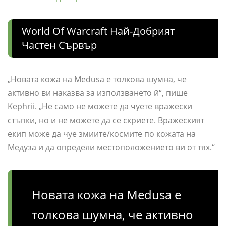
World Of Warcraft Най-Добрият
Частен Сървър
„Новата кожа на Medusa е толкова шумна, че
активно ви наказва за използването й“, пише
Kephrii. „Не само не можете да чуете вражески
стъпки, но и не можете да се скриете. Вражеският
екип може да чуе змиите/космите по кожата на
Медуза и да определи местоположението ви от тях.“
Новата кожа на Medusa е
толкова шумна, че активно