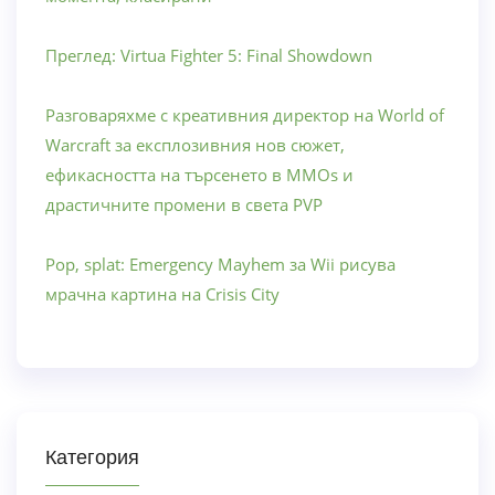
Преглед: Virtua Fighter 5: Final Showdown
Разговаряхме с креативния директор на World of
Warcraft за експлозивния нов сюжет,
ефикасността на търсенето в MMOs и
драстичните промени в света PVP
Pop, splat: Emergency Mayhem за Wii рисува
мрачна картина на Crisis City
Категория