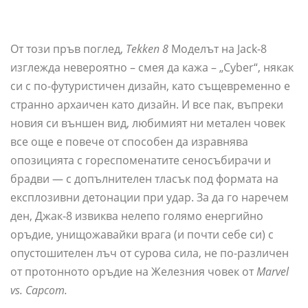
От този пръв поглед,
Tekken 8
Моделът на Jack-8
изглежда невероятно – смея да кажа – „Cyber“, някак
си с по-футуристичен дизайн, като същевременно е
странно архаичен като дизайн. И все пак, въпреки
новия си външен вид, любимият ни метален човек
все още е повече от способен да изравнява
опозицията с гореспоменатите сеносъбирачи и
брадви — с допълнителен тласък под формата на
експлозивни детонации при удар. За да го наречем
ден, Джак-8 извиква нелепо голямо енергийно
оръдие, унищожавайки врага (и почти себе си) с
опустошителен лъч от сурова сила, не по-различен
от протонното оръдие на Железния човек от
Marvel
vs. Capcom.