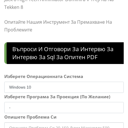
Tekken 8
Опитайте Нашия Инструмент За Премахване На
Проблемите
Въпроси И Отговори За Интервю За
Интервю За Sql За Опитен PDF
Изберете Операционната Система
Изберете Програма За Проекция (По Желание)
Опишете Проблема Си