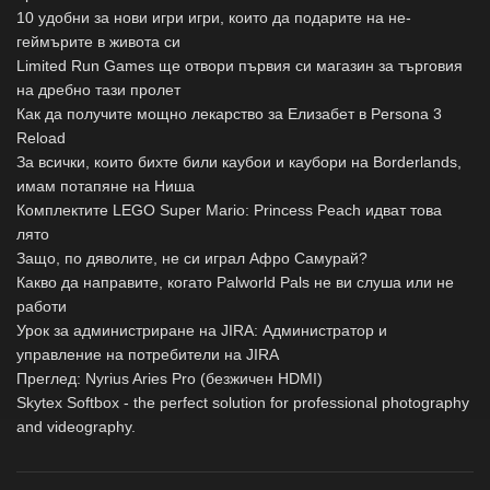
10 удобни за нови игри игри, които да подарите на не-
геймърите в живота си
Limited Run Games ще отвори първия си магазин за търговия
на дребно тази пролет
Как да получите мощно лекарство за Елизабет в Persona 3
Reload
За всички, които бихте били каубои и каубори на Borderlands,
имам потапяне на Ниша
Комплектите LEGO Super Mario: Princess Peach идват това
лято
Защо, по дяволите, не си играл Афро Самурай?
Какво да направите, когато Palworld Pals не ви слуша или не
работи
Урок за администриране на JIRA: Администратор и
управление на потребители на JIRA
Преглед: Nyrius Aries Pro (безжичен HDMI)
Skytex Softbox - the perfect solution for professional photography
and videography.