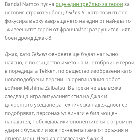
Bandai Namco пусна
още един трейлър за герои
за
неговия страхотен боец
Tekken 8
, като този път се
фокусира върху завръщането на един от най-дълго
„живеещите“ герои от франчайза: разрушителният
боен дроид Джак-8.
Джак, като
Tekken
феновете ще бъдат напълно
наясно, е по същество името на многобройни герои
в поредицата Tekken, по същество изобразени като
новоподобрени версии на оригиналния робот-
войник Mishima Zaibatsu. Въпреки че във всяка
следваща игра визуалният стил на Джак и
цялостното усещане за техническа надеждност се
подобряват, персонажът винаги е бил мощен
нападател, побеждавайки опонентите си с огромни
удари с бухалки и все по-нелепа гама от оръжия и
огнева мощ. Нека да разгледаме Джак-8.