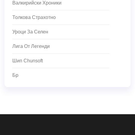
Валкирийски Хроники
Толкова Страхотно
Уроци За Селен
Лига От Легенди
Шип Chunsoft
Бр