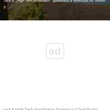
Jack-8, „High Tech Annihilator“, доминира в трейлъра на Tekken
8
ad
Jack 8 High Tech Annihilator Dominira V Trejl Ra Na