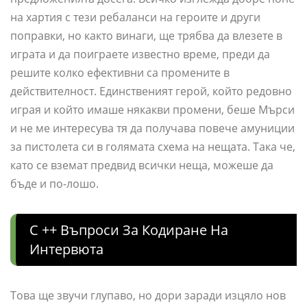
на хартия с тези ребаланси на героите и други
поправки, но както винаги, ще трябва да влезете в
играта и да поиграете известно време, преди да
решите колко ефективни са промените в
действителност. Единственият герой, който редовно
играя и който имаше някакви промени, беше Мърси
и не ме интересува тя да получава повече амуниции
за пистолета си в голямата схема на нещата. Така че,
като се вземат предвид всички неща, можеше да
бъде и по-лошо.
C ++ Въпроси За Кодиране На
Интервюта
Това ще звучи глупаво, но дори заради изцяло нов