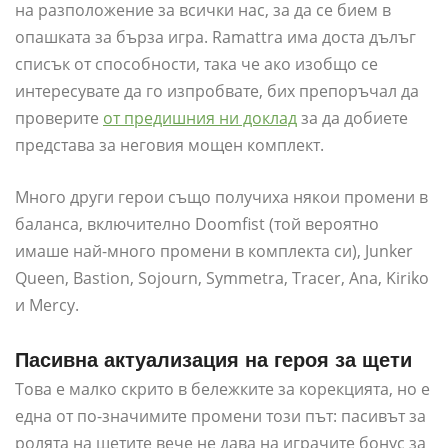
на разположение за всички нас, за да се бием в
опашката за бърза игра. Ramattra има доста дълъг
списък от способности, така че ако изобщо се
интересувате да го изпробвате, бих препоръчал да
проверите
от предишния ни доклад
за да добиете
представа за неговия мощен комплект.
Много други герои също получиха някои промени в
баланса, включително Doomfist (той вероятно
имаше най-много промени в комплекта си), Junker
Queen, Bastion, Sojourn, Symmetra, Tracer, Ana, Kiriko
и Mercy.
Пасивна актуализация на героя за щети
Това е малко скрито в бележките за корекцията, но е
една от по-значимите промени този път: пасивът за
ролята на щетите вече не дава на играчите бонус за