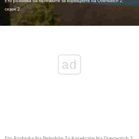
Ето разбивка на бележките за корекциите на Overwatch 2,
сезон 2
ad
Eto Razbivka Na Belezkite Za Korekciite Na Overwatch 2