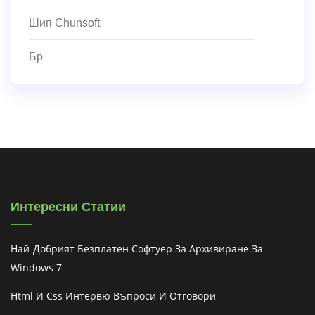
Шип Chunsoft
Бр
Интересни Статии
Най-Добрият Безплатен Софтуер За Архивиране За
Windows 7
Html И Css Интервю Въпроси И Отговори