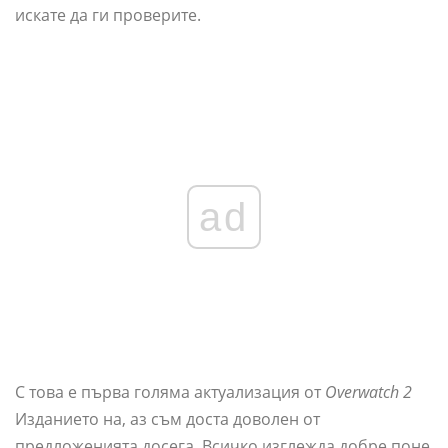
искате да ги проверите.
ad
С това е първа голяма актуализация от
Overwatch 2
Изданието на, аз съм доста доволен от
предложенията досега. Всичко изглежда добре поне