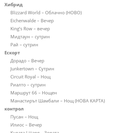
Хибрид
Blizzard World – Облачно (НОВО)
Eichenwalde – Вечер
King’s Row – вечер
Мидтаун – сутрин
Рай – сутрин
Ескорт
Дорадо – Вечер
Junkertown – Сутрин
Circuit Royal – Нощ
Риалто – сутрин
Маршрут 66 – Нощен
Манастирът Шамбали – Нощ (НОВА КАРТА)
контрол
Пусан – Нощ
Илиос – Вечер
Кулата Lijiang – Зората