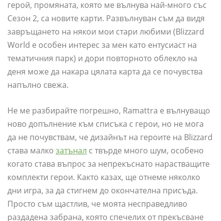
герой, промяната, която ме вълнува най-много със
Сезон 2, са новите карти. Развълнуван съм да видя
завръщането на някои мои стари любими (Blizzard
World е особен интерес за мен като ентусиаст на
тематичния парк) и дори повторното облекло на
деня може да накара цялата карта да се почувства
напълно свежа.
Не ме разбирайте погрешно, Ramattra е вълнуващо
ново допълнение към списъка с герои, но не мога
да не почувствам, че дизайнът на героите на Blizzard
става малко
затънал
с твърде много шум, особено
когато става въпрос за непрекъснато нарастващите
комплекти герои. Както казах, ще отнеме няколко
дни игра, за да стигнем до окончателна присъда.
Просто съм щастлив, че моята несправедливо
раздадена забрана, която спечелих от прекъсване