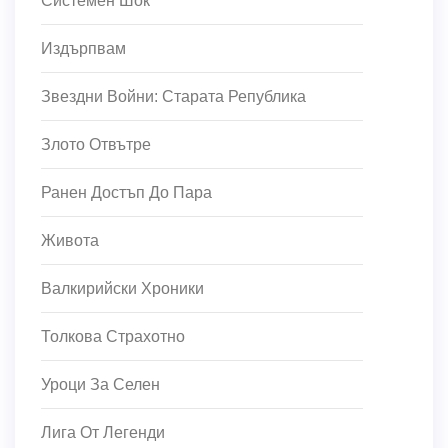
Системен Шок
Издърпвам
Звездни Войни: Старата Република
Злото Отвътре
Ранен Достъп До Пара
Живота
Валкирийски Хроники
Толкова Страхотно
Уроци За Селен
Лига От Легенди