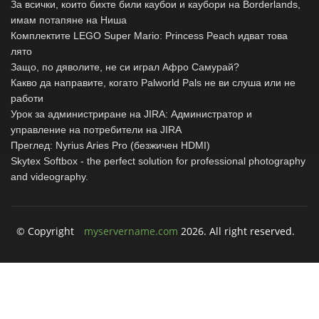
За всички, които бихте били каубои и каубори на Borderlands,
имам потапяне на Ниша
Комплектите LEGO Super Mario: Princess Peach идват това
лято
Защо, по дяволите, не си играл Афро Самурай?
Какво да направите, когато Palworld Pals не ви слуша или не
работи
Урок за администриране на JIRA: Администратор и
управление на потребители на JIRA
Преглед: Nyrius Aries Pro (безжичен HDMI)
Skytex Softbox - the perfect solution for professional photography
and videography.
© Copyright
myservername.com
2026. All right reserved.