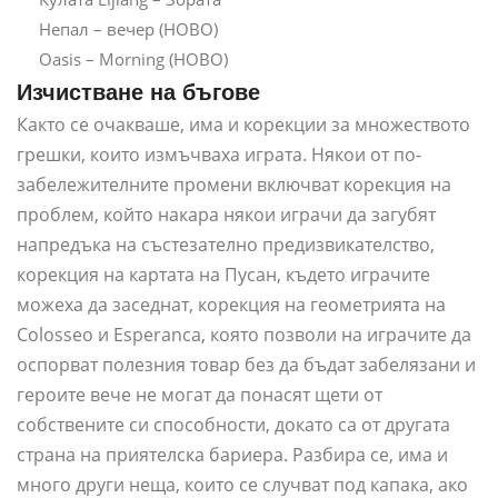
Непал – вечер (НОВО)
Oasis – Morning (НОВО)
Изчистване на бъгове
Както се очакваше, има и корекции за множеството
грешки, които измъчваха играта. Някои от по-
забележителните промени включват корекция на
проблем, който накара някои играчи да загубят
напредъка на състезателно предизвикателство,
корекция на картата на Пусан, където играчите
можеха да заседнат, корекция на геометрията на
Colosseo и Esperanca, която позволи на играчите да
оспорват полезния товар без да бъдат забелязани и
героите вече не могат да понасят щети от
собствените си способности, докато са от другата
страна на приятелска бариера. Разбира се, има и
много други неща, които се случват под капака, ако