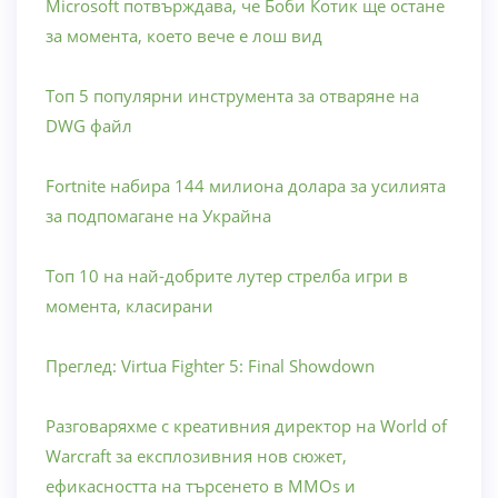
Microsoft потвърждава, че Боби Котик ще остане
за момента, което вече е лош вид
Топ 5 популярни инструмента за отваряне на
DWG файл
Fortnite набира 144 милиона долара за усилията
за подпомагане на Украйна
Топ 10 на най-добрите лутер стрелба игри в
момента, класирани
Преглед: Virtua Fighter 5: Final Showdown
Разговаряхме с креативния директор на World of
Warcraft за експлозивния нов сюжет,
ефикасността на търсенето в MMOs и