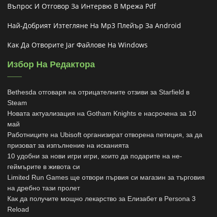
Въпрос И Отговор За Интервю В Мрежа Pdf
Най-Добрият Изтегляне На Mp3 Плейър За Android
Как Да Отворите Jar Файлове На Windows
Избор На Редактора
Bethesda отговаря на отрицателните отзиви за Starfield в
Steam
Новата актуализация на Gotham Knights е насрочена за 10
май
Работниците на Ubisoft организират отворена петиция, за да
призоват за изпълнение на исканията
10 удобни за нови игри игри, които да подарите на не-
геймърите в живота си
Limited Run Games ще отвори първия си магазин за търговия
на дребно тази пролет
Как да получите мощно лекарство за Елизабет в Persona 3
Reload