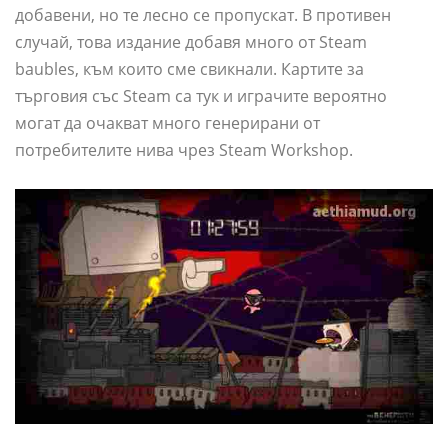
добавени, но те лесно се пропускат. В противен
случай, това издание добавя много от Steam
baubles, към които сме свикнали. Картите за
търговия със Steam са тук и играчите вероятно
могат да очакват много генерирани от
потребителите нива чрез Steam Workshop.