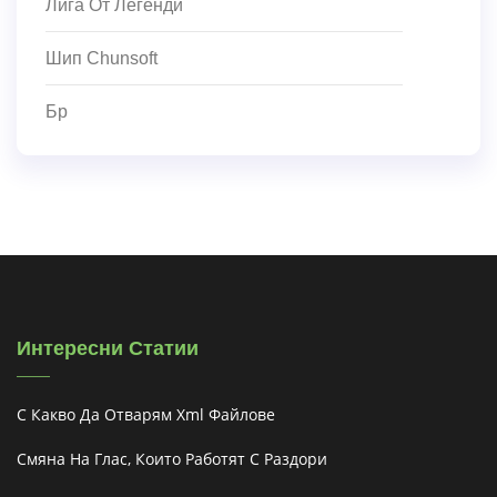
Лига От Легенди
Шип Chunsoft
Бр
Интересни Статии
С Какво Да Отварям Xml Файлове
Смяна На Глас, Които Работят С Раздори