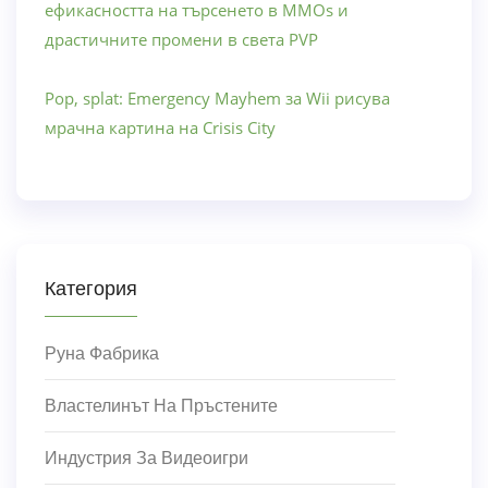
ефикасността на търсенето в MMOs и
драстичните промени в света PVP
Pop, splat: Emergency Mayhem за Wii рисува
мрачна картина на Crisis City
Категория
Руна Фабрика
Властелинът На Пръстените
Индустрия За Видеоигри