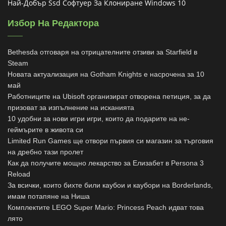
Най-Добър Ssd Софтуер За Клониране Windows 10
Избор На Редактора
Bethesda отговаря на отрицателните отзиви за Starfield в
Steam
Новата актуализация на Gotham Knights е насрочена за 10
май
Работниците на Ubisoft организират отворена петиция, за да
призоват за изпълнение на исканията
10 удобни за нови игри игри, които да подарите на не-
геймърите в живота си
Limited Run Games ще отвори първия си магазин за търговия
на дребно тази пролет
Как да получите мощно лекарство за Елизабет в Persona 3
Reload
За всички, които бихте били каубои и каубори на Borderlands,
имам потапяне на Ниша
Комплектите LEGO Super Mario: Princess Peach идват това
лято