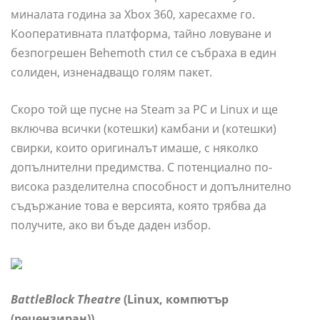
миналата година за Xbox 360, харесахме го.
Кооперативната платформа, тайно ловуване и
безпогрешен Behemoth стил се събраха в един
солиден, изненадващо голям пакет.
Скоро той ще пусне на Steam за PC и Linux и ще
включва всички (котешки) камбани и (котешки)
свирки, които оригиналът имаше, с няколко
допълнителни предимства. С потенциално по-
висока разделителна способност и допълнително
съдържание това е версията, която трябва да
получите, ако ви бъде даден избор.
BattleBlock Theatre
(Linux, компютър
(рецензиран))