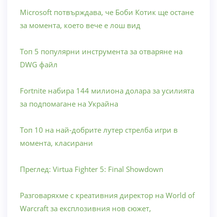
Microsoft потвърждава, че Боби Котик ще остане
за момента, което вече е лош вид
Топ 5 популярни инструмента за отваряне на
DWG файл
Fortnite набира 144 милиона долара за усилията
за подпомагане на Украйна
Топ 10 на най-добрите лутер стрелба игри в
момента, класирани
Преглед: Virtua Fighter 5: Final Showdown
Разговаряхме с креативния директор на World of
Warcraft за експлозивния нов сюжет,