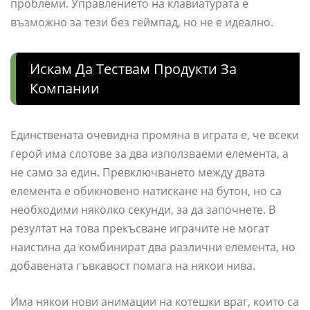
проблеми. Управлението на клавиатурата е
възможно за тези без геймпад, но не е идеално.
Искам Да Тествам Продукти За
Компании
Единствената очевидна промяна в играта е, че всеки
герой има слотове за два използваеми елемента, а
не само за един. Превключването между двата
елемента е обикновено натискане на бутон, но са
необходими няколко секунди, за да започнете. В
резултат на това прекъсване играчите не могат
наистина да комбинират два различни елемента, но
добавената гъвкавост помага на някои нива.
Има някои нови анимации на котешки враг, които са