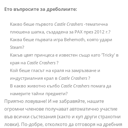
Ето въпросите за дреболиите:
Какво беше първото
Castle Crashers
-тематична
плюшена шапка, създадена за PAX през 2012 г.?
Каква беше първата игра Behemoth, която удари
Steam?
Какъв цвят принцеса е известен също като 'Tricky' в
края на
Castle Crashers
?
Кой беше гласът на краля на замръзване и
индустриалния крал в
Castle Crashers
?
В какво животно кълбо
Castle Crashers
помага да
намерите тайни предмети?
Приятно ловуване! И не забравяйте, нашите
огромни членове получават автоматично участие
във всички състезания (както и куп други страхотни
ловки). По-добре, отколкото да отговоря на дребния