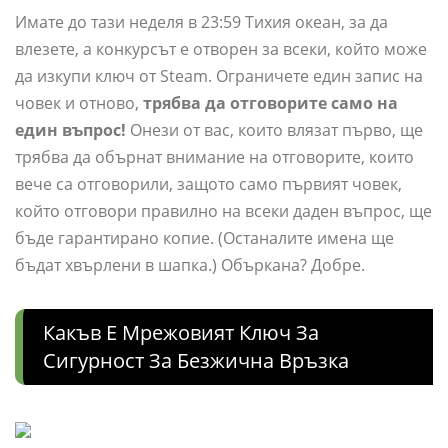
Имате до тази неделя в 23:59 Тихия океан, за да
влезете, а конкурсът е отворен за всеки, който може
да изкупи ключ от Steam. Ограничете един запис на
човек и отново,
трябва да отговорите само на
един въпрос!
Онези от вас, които влязат първо, ще
трябва да обърнат внимание на отговорите, които
вече са отговорили, защото само първият човек,
който отговори правилно на всеки даден въпрос, ще
бъде гарантирано копие. (Останалите имена ще
бъдат хвърлени в шапка.) Объркана? Добре.
Какъв Е Мрежовият Ключ За
Сигурност За Безжична Връзка