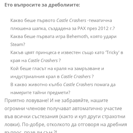
Ето въпросите за дреболиите:
Какво беше първото
Castle Crashers
-тематична
плюшена шапка, създадена за PAX през 2012 г.?
Каква беше първата игра Behemoth, която удари
Steam?
Какъв цвят принцеса е известен също като 'Tricky' в
края на
Castle Crashers
?
Кой беше гласът на краля на замръзване и
индустриалния крал в
Castle Crashers
?
В какво животно кълбо
Castle Crashers
помага да
намерите тайни предмети?
Приятно ловуване! И не забравяйте, нашите
огромни членове получават автоматично участие
във всички състезания (както и куп други страхотни
ловки). По-добре, отколкото да отговоря на дребния
въпрос, прав ли съм ?!