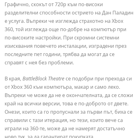
Графично, скокът от 720p към по-високи
разделителни способности острието на Дан Паладин
е услуга. Въпреки че изглежда страхотно на Xbox
360, той изглежда още по-добре на компютър при
по-високите настройки. При скромни системни
изисквания повечето инсталации, изградени през
последните пет години, трябва да могат да се
справят с нея без проблеми.
В края,
BattleBlock Theatre
се подобри при прехода си
от Xbox 360 към компютъра, макар и само леко.
Въпреки че може да не е окончателната, да се сложи
край на всички версии, това е по-доброто от двете.
Онези, които са го пропуснали за първи път, биха се
справили с тази итерация, но тези, които вече са
играли на 360-те, може да не намерят достатъчно
ново тук, за да гарантират покупката.