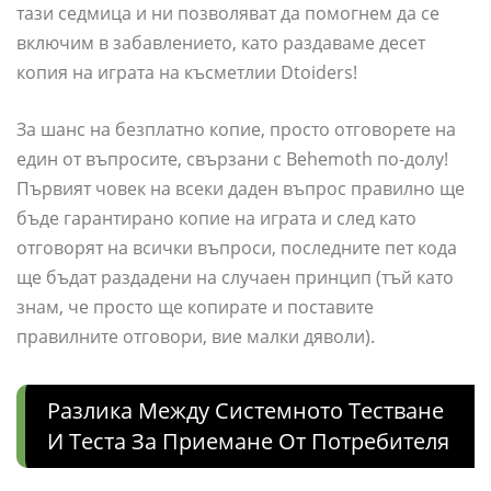
тази седмица и ни позволяват да помогнем да се
включим в забавлението, като раздаваме десет
копия на играта на късметлии Dtoiders!
За шанс на безплатно копие, просто отговорете на
един от въпросите, свързани с Behemoth по-долу!
Първият човек на всеки даден въпрос правилно ще
бъде гарантирано копие на играта и след като
отговорят на всички въпроси, последните пет кода
ще бъдат раздадени на случаен принцип (тъй като
знам, че просто ще копирате и поставите
правилните отговори, вие малки дяволи).
Разлика Между Системното Тестване
И Теста За Приемане От Потребителя