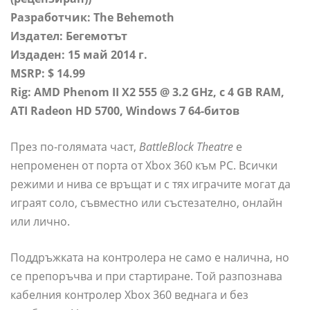
Разработчик: The Behemoth
Издател: Бегемотът
Издаден: 15 май 2014 г.
MSRP: $ 14.99
Rig: AMD Phenom II X2 555 @ 3.2 GHz, с 4 GB RAM,
ATI Radeon HD 5700, Windows 7 64-битов
През по-голямата част,
BattleBlock Theatre
е
непроменен от порта от Xbox 360 към PC. Всички
режими и нива се връщат и с тях играчите могат да
играят соло, съвместно или състезателно, онлайн
или лично.
Поддръжката на контролера не само е налична, но
се препоръчва и при стартиране. Той разпознава
кабелния контролер Xbox 360 веднага и без