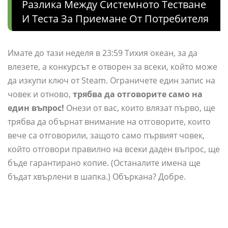
Разлика Между Системното Тестване
И Теста За Приемане От Потребителя
Имате до тази неделя в 23:59 Тихия океан, за да
влезете, а конкурсът е отворен за всеки, който може
да изкупи ключ от Steam. Ограничете един запис на
човек и отново,
трябва да отговорите само на
един въпрос!
Онези от вас, които влязат първо, ще
трябва да обърнат внимание на отговорите, които
вече са отговорили, защото само първият човек,
който отговори правилно на всеки даден въпрос, ще
бъде гарантирано копие. (Останалите имена ще
бъдат хвърлени в шапка.) Объркана? Добре.