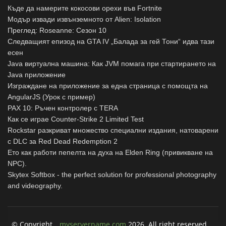
Къде да намерите кокосови орехи във Fortnite
Модър извади извънземното от Alien: Isolation
Преглед: Roseanne: Сезон 10
Следващият епизод на GTA IV „Балада за гей Тони“ идва тази
есен
Java виртуална машина: Как JVM помага при стартирането на
Java приложение
Изграждане на приложение за една страница с помощта на
AngularJS (Урок с пример)
PAX 10: Ръчен контролер с TERA
Как се играе Counter-Strike 2 Limited Test
Rockstar разкриват множество специални издания, натоварени
с DLC за Red Dead Redemption 2
Ето как работи пепелта на духа на Elden Ring (привикване на
NPC).
Skytex Softbox - the perfect solution for professional photography
and videography.
© Copyright
myservername.com
2026. All right reserved.