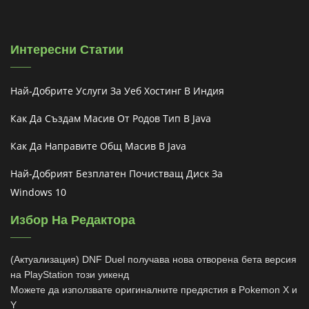
Интересни Статии
Най-Добрите Услуги За Уеб Хостинг В Индия
Как Да Създам Масив От Родов Тип В Java
Как Да Направите Общ Масив В Java
Най-Добрият Безплатен Почистващ Диск За
Windows 10
Избор На Редактора
(Актуализация) DNF Duel получава нова отворена бета версия
на PlayStation този уикенд
Можете да използвате оригиналните предястия в Pokemon X и
Y