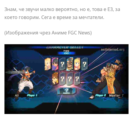
Знам, че звучи малко вероятно, но е, това е E3, за
което говорим. Сега е време за мечтатели.
(Изображения чрез Аниме FGC News)