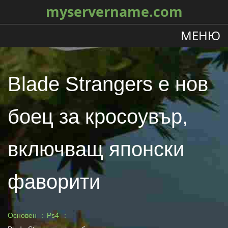
myservername.com
МЕНЮ
Blade Strangers е нов
боец ​​за кросоувър,
включващ японски
фаворити
Основен
Ps4