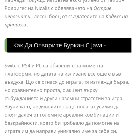
Карнадж току-що изтръгна ексклузивно от Тайрон
Родригес на Nicalis с обявяването на
Острие
непознати
, лесен боец ​​от създателите на
Кодекс на
принцеса
,
Как Да Отворите Буркан С Java -
Switch, PS4 и PC са обявените за момента
платформи, но датата на излизане все още е във
въздуха. Що се отнася до играта, тя изглежда бърза,
но сравнително проста, с акцент върху
събужданията и други наземни стратегии за игра.
Звучи като, че дяволите също полагат усилия да
стоят далеч от големите ареални комбинации и
безкрайности, което би трябвало да помогне на
играта им да направи уникално име за себе си.