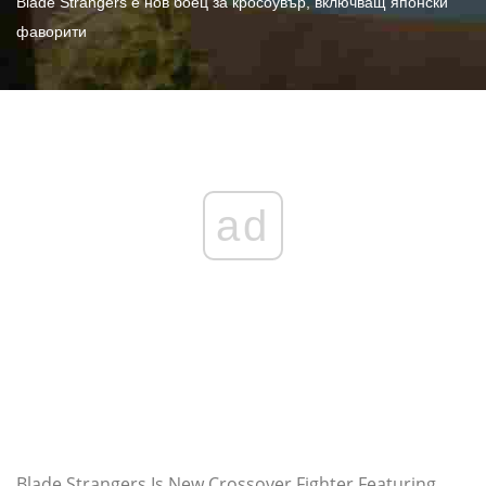
Blade Strangers е нов боец ​​за кросоувър, включващ японски
фаворити
ad
Blade Strangers Is New Crossover Fighter Featuring