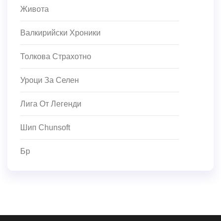
Живота
Валкирийски Хроники
Толкова Страхотно
Уроци За Селен
Лига От Легенди
Шип Chunsoft
Бр