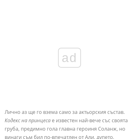
ad
Лично аз ще го взема само за актьорския състав.
Кодекс на принцеса
е известен най-вече със своята
груба, предимно гола главна героиня Соланж, но
винаги съм бил по-впечатлен от Али, дупето,