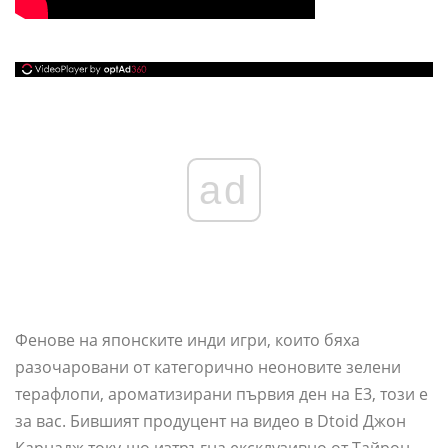
ad
Фенове на японските инди игри, които бяха
разочаровани от категорично неоновите зелени
терафлопи, ароматизирани първия ден на E3, този е
за вас. Бившият продуцент на видео в Dtoid Джон