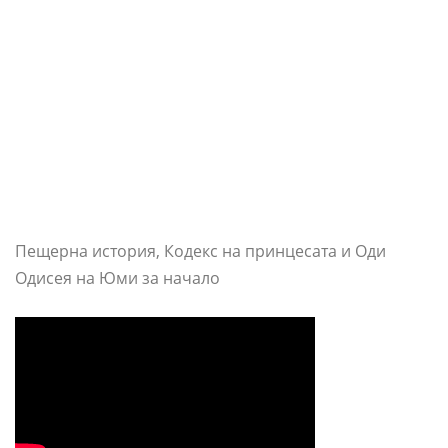
Пещерна история, Кодекс на принцесата и Оди
Одисея на Юми за начало