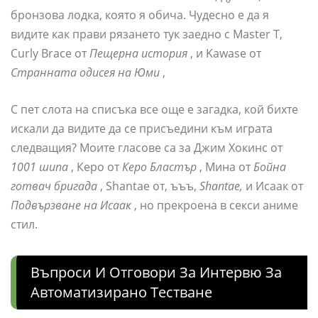
бронзова лодка, която я обича. Чудесно е да я
видите как прави рязането тук заедно с Master T,
Curly Brace от
Пещерна история
, и Kawase от
Странната одисея на Юми
,
С пет слота на списъка все още е загадка, кой бихте
искали да видите да се присъедини към играта
следващия? Моите гласове са за Джим Хокинс от
1001 шипа
, Керо от
Керо Бластър
, Мина от
Бойна
готвач бригада
, Shantae от, ъъъ,
Shantae,
и Исаак от
Подвързване на Исаак
, но прекроена в секси аниме
стил.
Въпроси И Отговори За Интервю За
Автоматизирано Тестване