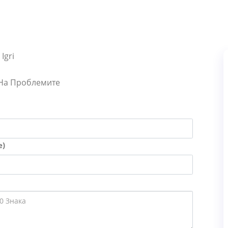
Igri
 На Проблемите
е)