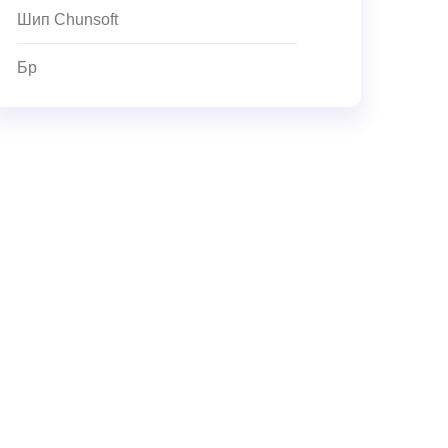
Шип Chunsoft
Бр