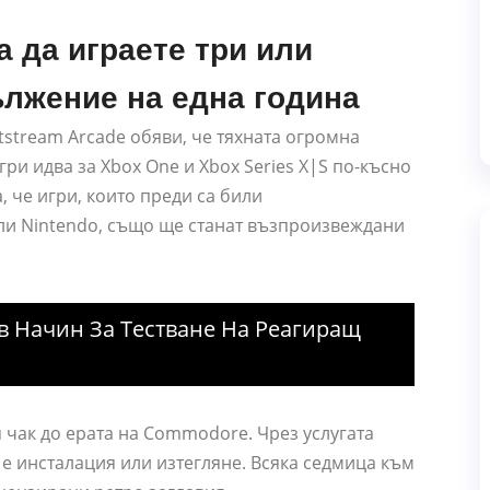
а да играете три или
ължение на една година
stream Arcade обяви, че тяхната огромна
и идва за Xbox One и Xbox Series X|S по-късно
а, че игри, които преди са били
ли Nintendo, също ще станат възпроизвеждани
в Начин За Тестване На Реагиращ
чак до ерата на Commodore. Чрез услугата
а е инсталация или изтегляне. Всяка седмица към