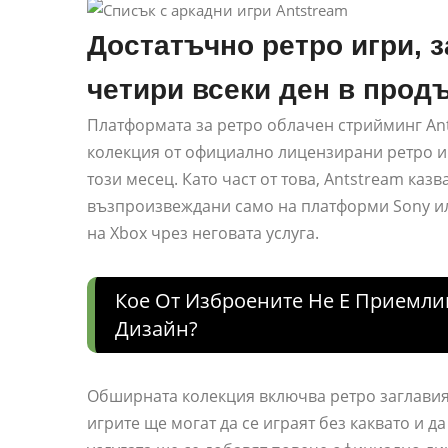
Достатъчно ретро игри, з
четири всеки ден в прод
Платформата за ретро облачен стрийминг Ant
колекция от официално лицензирани ретро игр
този месец. Като част от това, Antstream казв
възпроизвеждани само на платформи Sony и
на Xbox чрез неговата услуга.
Кое От Изброените Не Е Приемли
Дизайн?
Обширната колекция включва ретро заглавия 
игрите ще могат да се играят без каквато и д