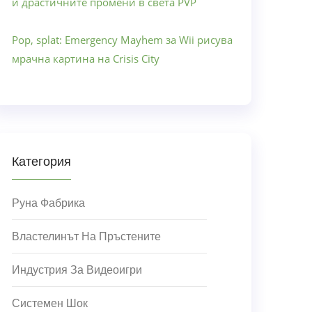
и драстичните промени в света PVP
Pop, splat: Emergency Mayhem за Wii рисува
мрачна картина на Crisis City
Категория
Руна Фабрика
Властелинът На Пръстените
Индустрия За Видеоигри
Системен Шок