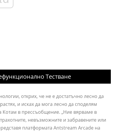
ефункционално Тестване
нологии, открих, че не е достатъчно лесно да
растях, и исках да мога лесно да споделям
аза Котам в прессъобщение. „Ние вярваме в
 страхотните, невъзможните и забравените или
представя платформата Antstream Arcade на