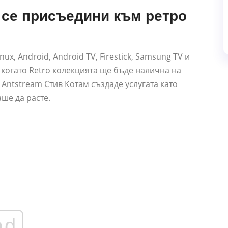
 се присъедини към ретро
nux, Android, Android TV, Firestick, Samsung TV и
 когато Retro колекцията ще бъде налична на
Antstream Стив Котам създаде услугата като
аше да расте.
ad