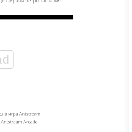
цензирани ретро заглавия.
ad
Antstream Arcade