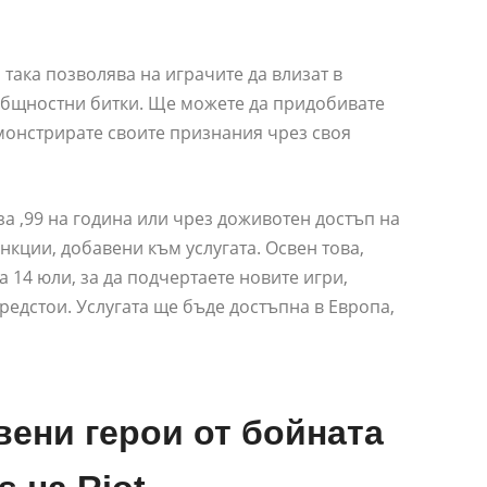
така позволява на играчите да влизат в
 общностни битки. Ще можете да придобивате
емонстрирате своите признания чрез своя
за ,99 на година или чрез доживотен достъп на
нкции, добавени към услугата. Освен това,
а 14 юли, за да подчертаете новите игри,
предстои. Услугата ще бъде достъпна в Европа,
явени герои от бойната