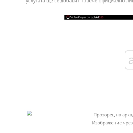
услугата ще се добавят повече официално ли
Изображение чрез 