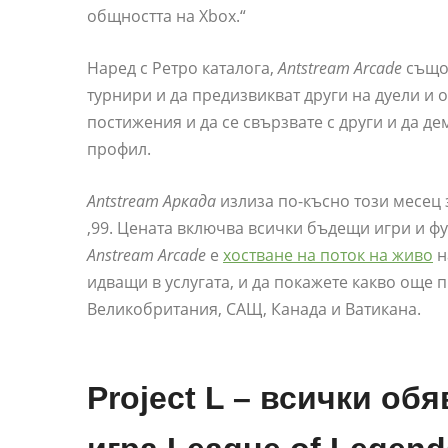
общността на Xbox.“
Наред с Ретро каталога,
Antstream Arcade
също 
турнири и да предизвикват други на дуели и
постижения и да се свързвате с други и да д
профил.
Antstream
Аркада
излиза по-късно този месец 
,99. Цената включва всички бъдещи игри и фу
Anstream Arcade
е
хостване на поток на живо
н
идващи в услугата, и да покажете какво още 
Великобритания, САЩ, Канада и Ватикана.
Project L – всички об