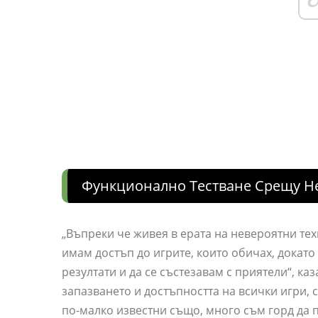
Функционално Тестване Срещу Н
„Въпреки че живея в ерата на невероятни тех
имам достъп до игрите, които обичах, докато 
резултати и да се състезавам с приятели“, к
запазването и достъпността на всички игри,
по-малко известни също, много съм горд да 