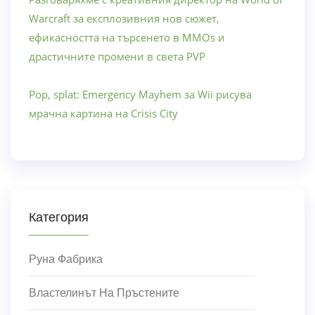
Warcraft за експлозивния нов сюжет,
ефикасността на търсенето в MMOs и
драстичните промени в света PVP
Pop, splat: Emergency Mayhem за Wii рисува
мрачна картина на Crisis City
Категория
Руна Фабрика
Властелинът На Пръстените