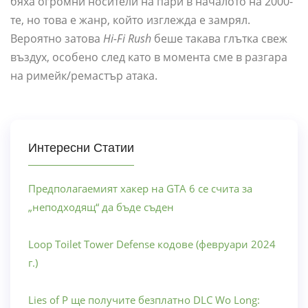
бяха огромни носители на пари в началото на 2000-
те, но това е жанр, който изглежда е замрял.
Вероятно затова
Hi-Fi Rush
беше такава глътка свеж
въздух, особено след като в момента сме в разгара
на римейк/ремастър атака.
Интересни Статии
Предполагаемият хакер на GTA 6 се счита за
„неподходящ“ да бъде съден
Loop Toilet Tower Defense кодове (февруари 2024
г.)
Lies of P ще получите безплатно DLC Wo Long: