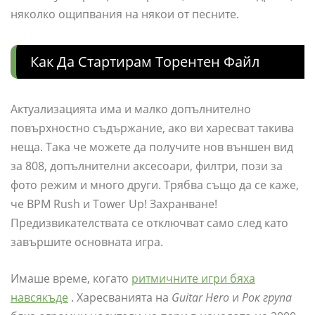
няколко ощипвания на някои от песните.
Как Да Стартирам Торентен Файл
Актуализацията има и малко допълнително
повърхностно съдържание, ако ви харесват такива
неща. Така че можете да получите нов външен вид
за 808, допълнителни аксесоари, филтри, пози за
фото режим и много други. Трябва също да се каже,
че BPM Rush и Tower Up! Захранване!
Предизвикателствата се отключват само след като
завършите основната игра.
Имаше време, когато
ритмичните игри бяха
навсякъде
. Харесванията на
Guitar Hero
и
Рок група