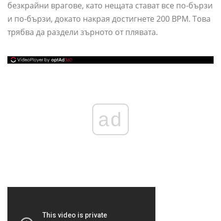
безкрайни врагове, като нещата стават все по-бързи
и по-бързи, докато накрая достигнете 200 BPM. Това
трябва да раздели зърното от плявата.
ad