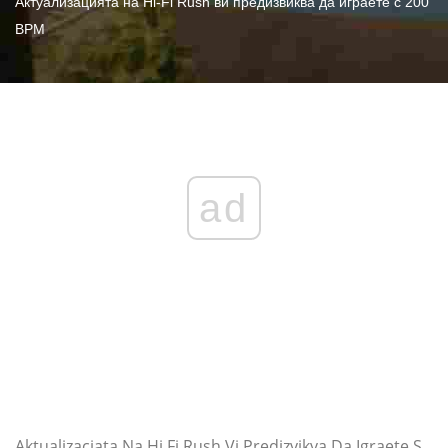
Актуализацията на Hi-Fi Rush ви предизвиква да играете с 200
BPM
ad
Aktualizaciata Na Hi Fi Rush Vi Predizvikva Da Igraete S