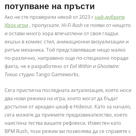
потупване на пръсти
Ако не сте проверили някой от 2023 г
най-добрите
Xbox игри
, пропускате.
Hi-Fi Rush
се появи от нищото
и остави много хора впечатлени от своя гладък
екшън в комикс стил, анимационни визуализации и
ритъм механика. Той представляваше нещо малко
по-различно, направено още по-специално поради
факта, че е разработено от
Evil Within
и
Ghostwire:
Токио
студио Tango Gameworks.
Сега пристигна последната актуализация, която носи
два нови режима на игра, които могат да бъдат
достъпни от аркаден шкаф в Hideout. Като за начало,
сега можете да приемете предизвикателство, което
наистина тества вашите рефлекси. Известен като
BPM Rush, този режим ви позволява да се справяте с