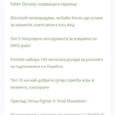
Fallen Dynasty следващата седмица
Microsoft потвърждава, че Боби Котик ще остане
за момента, което вече е лош вид
Топ 5 популярни инструмента за отваряне на
DWG файл
Fortnite набира 144 милиона долара за усилията
за подпомагане на Украйна
Топ 10 на най-добрите лутер стрелба игри в
момента, класирани
Преглед: Virtua Fighter 5: Final Showdown
Разговаряхме с креативния директор на World of