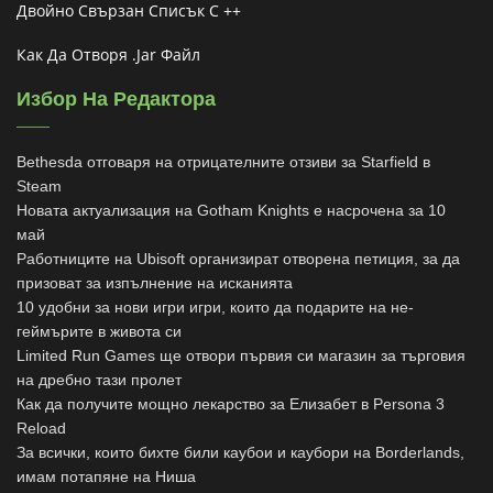
Двойно Свързан Списък C ++
Как Да Отворя .jar Файл
Избор На Редактора
Bethesda отговаря на отрицателните отзиви за Starfield в
Steam
Новата актуализация на Gotham Knights е насрочена за 10
май
Работниците на Ubisoft организират отворена петиция, за да
призоват за изпълнение на исканията
10 удобни за нови игри игри, които да подарите на не-
геймърите в живота си
Limited Run Games ще отвори първия си магазин за търговия
на дребно тази пролет
Как да получите мощно лекарство за Елизабет в Persona 3
Reload
За всички, които бихте били каубои и каубори на Borderlands,
имам потапяне на Ниша