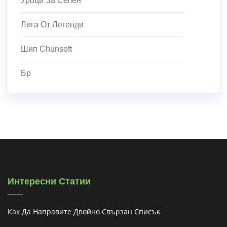
Уроци За Селен
Лига От Легенди
Шип Chunsoft
Бр
Интересни Статии
Как Да Направите Двойно Свързан Списък