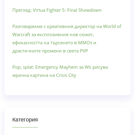
Преглед: Virtua Fighter 5: Final Showdown
Разговаряхме с креативния директор на World of
Warcraft за експлозивния нов сюжет,
ефикасността на търсенето в MMOs и
драстичните промени в света PVP
Pop, splat: Emergency Mayhem за Wii рисува
мрачна картина на Crisis City
Категория