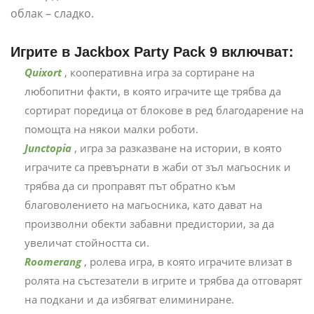
облак – сладко.
Игрите в Jackbox Party Pack 9 включват:
Quixort
, кооперативна игра за сортиране на
любопитни факти, в която играчите ще трябва да
сортират поредица от блокове в ред благодарение на
помощта на някои малки роботи.
Junctopia
, игра за разказване на истории, в която
играчите са превърнати в жаби от зъл магьосник и
трябва да си проправят път обратно към
благоволението на магьосника, като дават на
произволни обекти забавни предистории, за да
увеличат стойността си.
Roomerang
, ролева игра, в която играчите влизат в
ролята на състезатели в игрите и трябва да отговарят
на подкани и да избягват елиминиране.