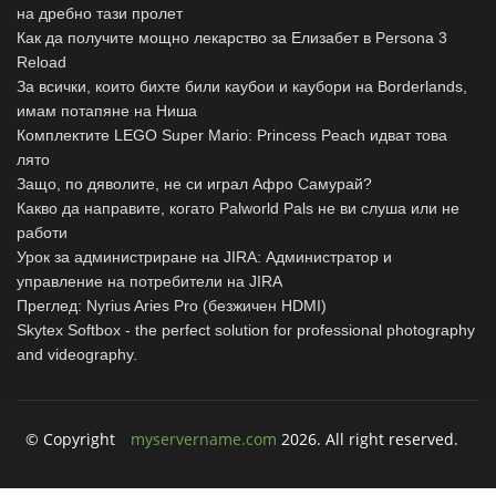
на дребно тази пролет
Как да получите мощно лекарство за Елизабет в Persona 3
Reload
За всички, които бихте били каубои и каубори на Borderlands,
имам потапяне на Ниша
Комплектите LEGO Super Mario: Princess Peach идват това
лято
Защо, по дяволите, не си играл Афро Самурай?
Какво да направите, когато Palworld Pals не ви слуша или не
работи
Урок за администриране на JIRA: Администратор и
управление на потребители на JIRA
Преглед: Nyrius Aries Pro (безжичен HDMI)
Skytex Softbox - the perfect solution for professional photography
and videography.
© Copyright
myservername.com
2026. All right reserved.