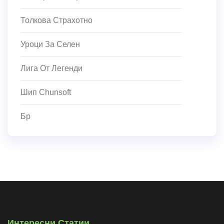
Толкова Страхотно
Уроци За Селен
Лига От Легенди
Шип Chunsoft
Бр
Интересни Статии