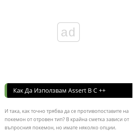
ad
Как Да Използвам Assert В C ++
И така, как точно трябва да се противопоставите на
покемон от отровен тип? В крайна сметка зависи от
въпросния покемон, но имате няколко опции.