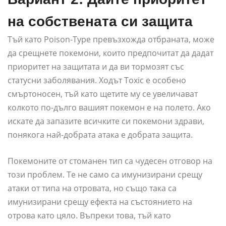
на собствената си защита
Тъй като Poison-Type превъзхожда отбраната, може
да срещнете покемони, които предпочитат да дадат
приоритет на защитата и да ви тормозят със
статусни заболявания. Ходът Toxic е особено
смъртоносен, тъй като щетите му се увеличават
колкото по-дълго вашият покемон е на полето. Ако
искате да запазите всичките си покемони здрави,
понякога най-добрата атака е добрата защита.
Покемоните от стоманен тип са чудесен отговор на
този проблем. Те не само са имунизирани срещу
атаки от типа на отровата, но също така са
имунизирани срещу ефекта на състоянието на
отрова като цяло. Въпреки това, тъй като