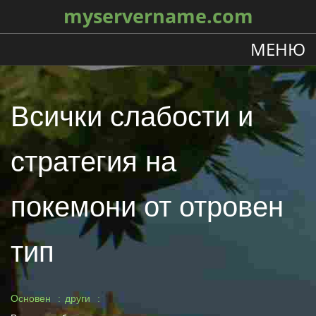
myservername.com
МЕНЮ
Всички слабости и
стратегия на
покемони от отровен
тип
Основен
други