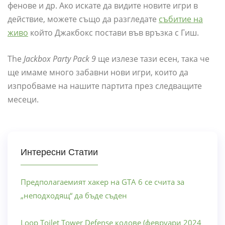
фенове и др. Ако искате да видите новите игри в
действие, можете също да разгледате
събитие на
живо
който Джакбокс постави във връзка с Гиш.
The
Jackbox Party Pack 9
ще излезе тази есен, така че
ще имаме много забавни нови игри, които да
изпробваме на нашите партита през следващите
месеци.
Интересни Статии
Предполагаемият хакер на GTA 6 се счита за
„неподходящ“ да бъде съден
Loop Toilet Tower Defense кодове (февруари 2024