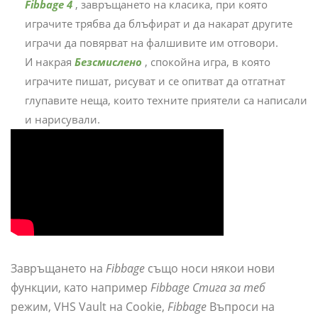
Fibbage 4
, завръщането на класика, при която
играчите трябва да блъфират и да накарат другите
играчи да повярват на фалшивите им отговори.
И накрая
Безсмислено
, спокойна игра, в която
играчите пишат, рисуват и се опитват да отгатнат
глупавите неща, които техните приятели са написали
и нарисували.
Завръщането на
Fibbage
също носи някои нови
функции, като например
Fibbage Стига за теб
режим, VHS Vault на Cookie,
Fibbage
Въпроси на