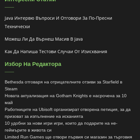
Java Интервю Въпроси И Отговори За По-Пресни
Технически
Можеш Ли Да Върнеш Масив В Java
Как Да Напиша Тестови Случаи От Изисквания
Избор На Редактора
Bethesda отговаря на отрицателните отзиви за Starfield в
Steam
Новата актуализация на Gotham Knights е насрочена за 10
май
Работниците на Ubisoft организират отворена петиция, за да
призоват за изпълнение на исканията
10 удобни за нови игри игри, които да подарите на не-
геймърите в живота си
Limited Run Games ще отвори първия си магазин за търговия