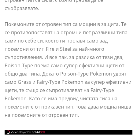
отровен тип са сила, с която трябва да се
съобразявате.
Покемоните от отровен тип са мощни в защита. Те
се противопоставят на огромни пет различни типа
сами по себе си, което ги поставя само зад
покемони от тип Fire и Steel за най-много
съпротивления. И все пак, за разлика от тези два,
Poison-Type поема само супер ефективни щети от
общо два типа. Докато Poison-Type Pokemon удрят
само Grass и Fairy-Type Pokemon за супер ефективни
щети, те също се съпротивляват на Fairy-Type
Pokemon. Като се има предвид чистата сила на
покемоните от приказен тип, това дава мощна ниша
на покемоните от отровен тип.