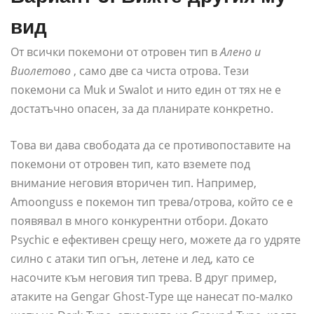
вид
От всички покемони от отровен тип в
Алено и
Виолетово
, само две са чиста отрова. Тези
покемони са Muk и Swalot и нито един от тях не е
достатъчно опасен, за да планирате конкретно.
Това ви дава свободата да се противопоставите на
покемони от отровен тип, като вземете под
внимание неговия вторичен тип. Например,
Amoonguss е покемон тип трева/отрова, който се е
появявал в много конкурентни отбори. Докато
Psychic е ефективен срещу него, можете да го удряте
силно с атаки тип огън, летене и лед, като се
насочите към неговия тип трева. В друг пример,
атаките на Gengar Ghost-Type ще нанесат по-малко