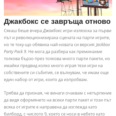
Джакбокс се завръща отново
Сякаш беше вчера
Джакбокс
игри излязоха за първи
път и революционизираха сцената на парти игрите,
но те току-що обявиха най-новата си версия:
Jackbox
Party Pack 9.
Не мога да разбера как преминахме
толкова бързо през толкова много парти пакети, но
имайки предвид колко много играя тези игри на
собствените си събития, се вълнувам, че имам още
един набор от игри, които да изпробвам.
Трябва да призная, че винаги очаквам с нетърпение
да видя оформянето на всеки парти пакет и този път
всяка от игрите е направена да изглежда като
билборд, с числото 9, което се носи в небето като