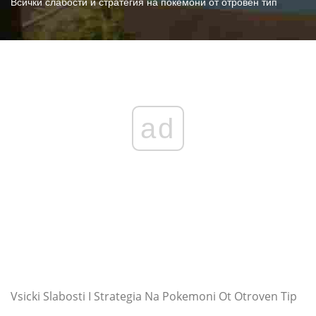
Всички слабости и стратегия на покемони от отровен тип
ad
Vsicki Slabosti I Strategia Na Pokemoni Ot Otroven Tip