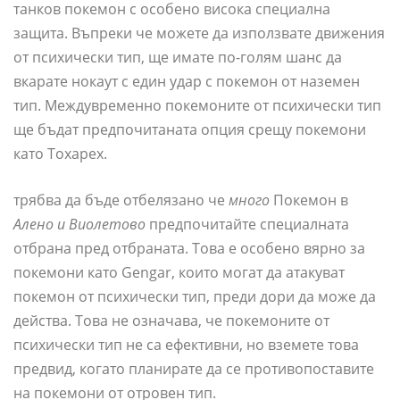
танков покемон с особено висока специална
защита. Въпреки че можете да използвате движения
от психически тип, ще имате по-голям шанс да
вкарате нокаут с един удар с покемон от наземен
тип. Междувременно покемоните от психически тип
ще бъдат предпочитаната опция срещу покемони
като Toxapex.
трябва да бъде отбелязано че
много
Покемон в
Алено и Виолетово
предпочитайте специалната
отбрана пред отбраната. Това е особено вярно за
покемони като Gengar, които могат да атакуват
покемон от психически тип, преди дори да може да
действа. Това не означава, че покемоните от
психически тип не са ефективни, но вземете това
предвид, когато планирате да се противопоставите
на покемони от отровен тип.