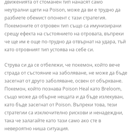
движенията от стоманен тип нанасят само
неутрални щети на Poison, може да ви е трудно да
разбиете обемист опонент с тази стратегия.
Покемоните от отровен тип също са имунизирани
срещу ефекта на състоянието на отровата, въпреки
че ще им е още по-трудно да отвърнат на удара, тъй
като отровният тип устоява на себе си.
Струва си да се отбележи, че покемон, който вече
страда от състояние на заболяване, не може да бъде
засегнат от друго заболяване, освен от объркване.
Покемон, който познава Poison Heal като Breloom,
също може да обърне нещата и да бъде излекуван,
като бъде засегнат от Poison. Въпреки това, тези
стратегии са изключително рискови и ненадеждни,
така че залагайте като тази само ако сте в
невероятно ниша ситуация.