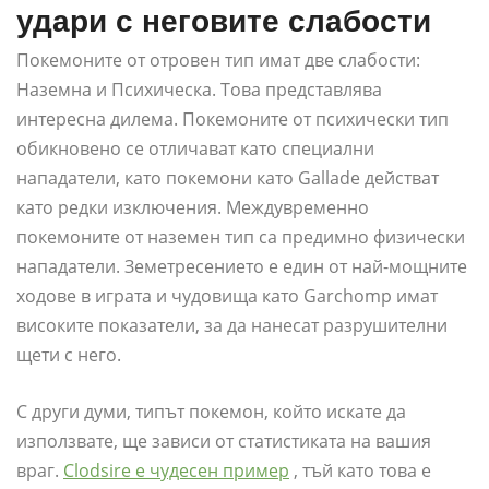
удари с неговите слабости
Покемоните от отровен тип имат две слабости:
Наземна и Психическа. Това представлява
интересна дилема. Покемоните от психически тип
обикновено се отличават като специални
нападатели, като покемони като Gallade действат
като редки изключения. Междувременно
покемоните от наземен тип са предимно физически
нападатели. Земетресението е един от най-мощните
ходове в играта и чудовища като Garchomp имат
високите показатели, за да нанесат разрушителни
щети с него.
С други думи, типът покемон, който искате да
използвате, ще зависи от статистиката на вашия
враг.
Clodsire е чудесен пример
, тъй като това е