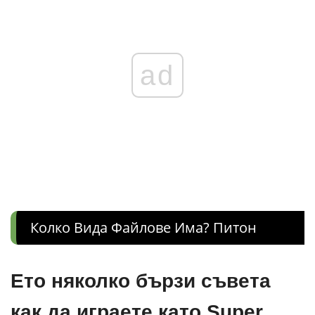
ad
Колко Вида Файлове Има? Питон
Ето няколко бързи съвета
как да играете като Super