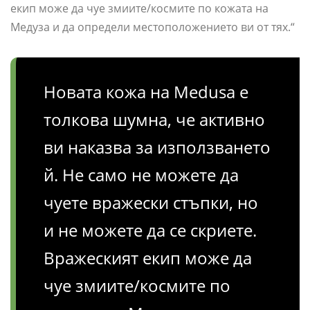
екип може да чуе змиите/космите по кожата на
Медуза и да определи местоположението ви от тях.“
Новата кожа на Medusa е
толкова шумна, че активно
ви наказва за използването
й. Не само не можете да
чуете вражески стъпки, но
и не можете да се скриете.
Вражеският екип може да
чуе змиите/космите по