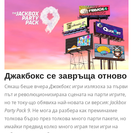
Джакбокс се завръща отново
Сякаш беше вчера
Джакбокс
игри излязоха за първи
път и революционизираха сцената на парти игрите,
но те току-що обявиха най-новата си версия:
Jackbox
Party Pack 9.
Не мога да разбера как преминахме
толкова бързо през толкова много парти пакети, но
имайки предвид колко много играя тези игри на