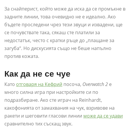
За снайперист, който може да иска да се промъкне в
задните линии, това очевидно не е идеално. Ако
бъдете проследени чрез тези звуци и извадени, ще
се почувствате така, сякаш сте платили за
недостатък, често с кратки ръце до „плащане за
загуба“. Но дискусията също не беше напълно
против кожата.
Как да не се чуе
Като
отговаря на Кефрий
посоча,
Overwatch 2
е
много силна игра при настройките си по
подразбиране. Ако сте играч на Reinhardt,
какофонията от замахвания на чук, взривове на
ракети и шеговити гласови линии
може да се удави
сравнително тих съскащ звук.