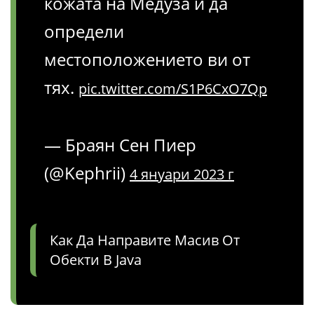
кожата на Медуза и да
определи
местоположението ви от
тях.
pic.twitter.com/S1P6CxO7Qp
— Браян Сен Пиер
(@Kephrii)
4 януари 2023 г
Как Да Направите Масив От
Обекти В Java