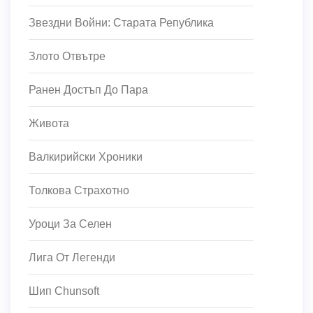
Звездни Войни: Старата Република
Злото Отвътре
Ранен Достъп До Пара
Живота
Валкирийски Хроники
Толкова Страхотно
Уроци За Селен
Лига От Легенди
Шип Chunsoft