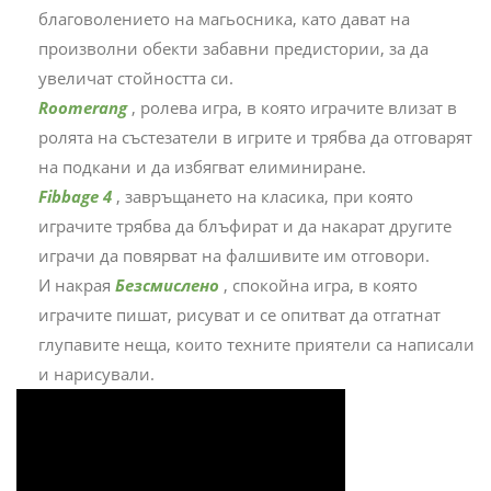
благоволението на магьосника, като дават на
произволни обекти забавни предистории, за да
увеличат стойността си.
Roomerang
, ролева игра, в която играчите влизат в
ролята на състезатели в игрите и трябва да отговарят
на подкани и да избягват елиминиране.
Fibbage 4
, завръщането на класика, при която
играчите трябва да блъфират и да накарат другите
играчи да повярват на фалшивите им отговори.
И накрая
Безсмислено
, спокойна игра, в която
играчите пишат, рисуват и се опитват да отгатнат
глупавите неща, които техните приятели са написали
и нарисували.