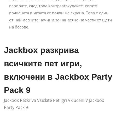
парирате, след това контраатакувайте, когато
подканата в играта се появи на екрана. Това е един
от най-лесните начини за нанасяне на части от щети
на босове.
Jackbox разкрива
всичките пет игри,
включени в Jackbox Party
Pack 9
Jackbox Razkriva Vsickite Pet Igri Vkluceni V Jackbox
Party Pack 9