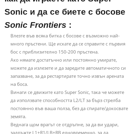
Sonic и да се биете с босове
Sonic Frontiers
:
Влезте във всяка битка с босове с възможно най-
много пръстени. Ще искате да се справите с първия
бос с приблизително 150-200 пръстена.
Ако нямате достатъчно или постоянно умирате,
можете да излезете и да заредите автоматичното си
запазване, за да рестартирате точно извън арената
на боса.
Винаги се движите като Super Sonic, така че можете
да използвате способността L2/LT за бърз стрелба
постоянно във ваша полза, без да спирате/докосвате
земята.
Веднага щом врагът се отдръпне, за да ви удари,
задръжте L1+R1/LB+RB едновременно, за да