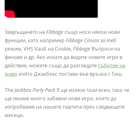
Завръщането на
Fibbage
също носи някои нови
функции, като например
Fibbage Стига за теб
режим, VHS Vault на Cookie,
Fibbage
Въпроси на
фенове и др. Ако искате да видите новите игри в
действие, можете също да разгледате
събитие на
живо
който Джакбокс постави във връзка с Гиш.
The
Jackbox Party Pack 9
ще излезе тази есен, така че
ще имаме много забавни нови игри, които да
изпробваме на нашите партита през следващите
месеци.