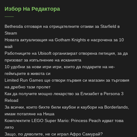
Избор На Редактора
Bethesda отговаря на отрицателните отзиви за Starfield в
Steam
Новата актуализация на Gotham Knights е насрочена за 10
май
Работниците на Ubisoft организират отворена петиция, за да
призоват за изпълнение на исканията
10 удобни за нови игри игри, които да подарите на не-
геймърите в живота си
Limited Run Games ще отвори първия си магазин за търговия
на дребно тази пролет
Как да получите мощно лекарство за Елизабет в Persona 3
Reload
За всички, които бихте били каубои и каубори на Borderlands,
имам потапяне на Ниша
Комплектите LEGO Super Mario: Princess Peach идват това
лято
Защо, по дяволите, не си играл Афро Самурай?