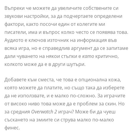
Въпреки че можете да увеличите собствените си
звукови настройки, за да подчертаете определени
фактори, както посочи един от колегите ми
писатели, има и въпрос колко често се появява това.
Аудиото е ключов източник на информация във
всяка игра, но е справедлив аргумент да се запитаме
дали чуването на някои стъпки е
като
критично,
колкото може да е в други шутъри.
Добавете към сместа, че това е опционална кожа,
която можете да платите, но също така да изберете
да не използвате, и е малко по-сложно. За играчите
от високо ниво това може да е проблем за скин. Но
за средния
Overwatch 2
играч? Може би да чуеш
съскането на змиите си струва малко по-малко
финес.