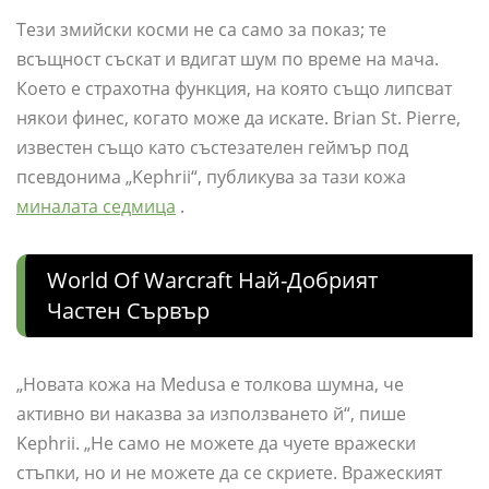
Тези змийски косми не са само за показ; те
всъщност съскат и вдигат шум по време на мача.
Което е страхотна функция, на която също липсват
някои финес, когато може да искате. Brian St. Pierre,
известен също като състезателен геймър под
псевдонима „Kephrii“, публикува за тази кожа
миналата седмица
.
World Of Warcraft Най-Добрият
Частен Сървър
„Новата кожа на Medusa е толкова шумна, че
активно ви наказва за използването й“, пише
Kephrii. „Не само не можете да чуете вражески
стъпки, но и не можете да се скриете. Вражеският