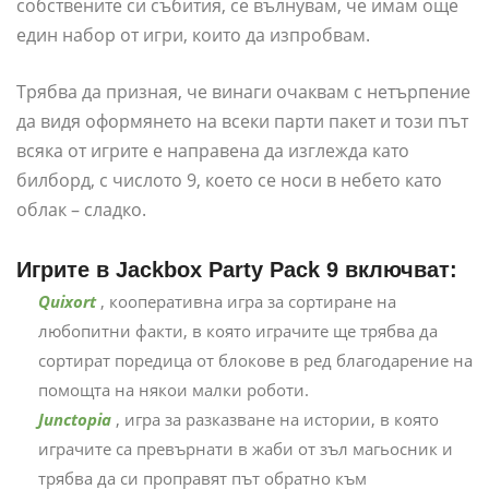
собствените си събития, се вълнувам, че имам още
един набор от игри, които да изпробвам.
Трябва да призная, че винаги очаквам с нетърпение
да видя оформянето на всеки парти пакет и този път
всяка от игрите е направена да изглежда като
билборд, с числото 9, което се носи в небето като
облак – сладко.
Игрите в Jackbox Party Pack 9 включват:
Quixort
, кооперативна игра за сортиране на
любопитни факти, в която играчите ще трябва да
сортират поредица от блокове в ред благодарение на
помощта на някои малки роботи.
Junctopia
, игра за разказване на истории, в която
играчите са превърнати в жаби от зъл магьосник и
трябва да си проправят път обратно към