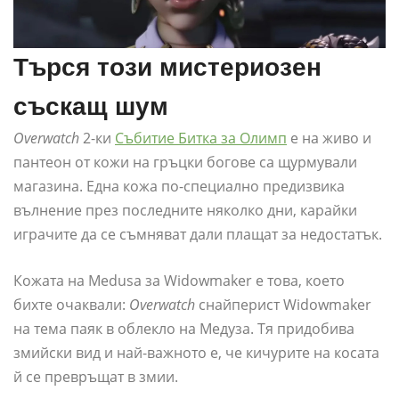
Търся този мистериозен
съскащ шум
Overwatch
2-ки
Събитие Битка за Олимп
е на живо и
пантеон от кожи на гръцки богове са щурмували
магазина. Една кожа по-специално предизвика
вълнение през последните няколко дни, карайки
играчите да се съмняват дали плащат за недостатък.
Кожата на Medusa за Widowmaker е това, което
бихте очаквали:
Overwatch
снайперист Widowmaker
на тема паяк в облекло на Медуза. Тя придобива
змийски вид и най-важното е, че кичурите на косата
й се превръщат в змии.