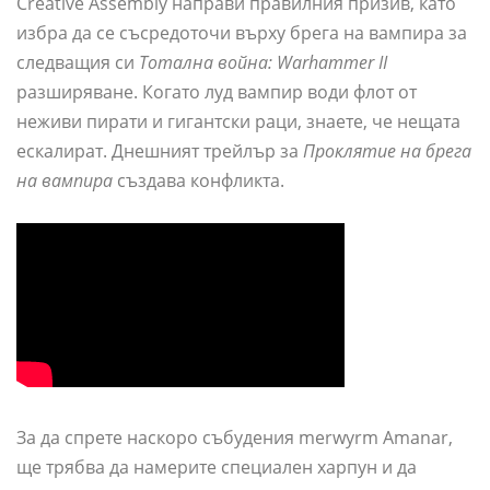
Creative Assembly направи правилния призив, като
избра да се съсредоточи върху брега на вампира за
следващия си
Тотална война: Warhammer II
разширяване. Когато луд вампир води флот от
неживи пирати и гигантски раци, знаете, че нещата
ескалират. Днешният трейлър за
Проклятие на брега
на вампира
създава конфликта.
За да спрете наскоро събудения merwyrm Amanar,
ще трябва да намерите специален харпун и да