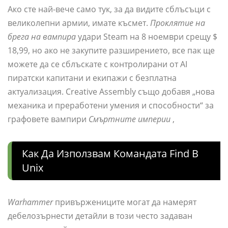
Ако сте най-вече само тук, за да видите сблъсъци с
великолепни армии, имате късмет.
Проклятие на
брега на вампира
удари Steam на 8 ноември срещу $
18,99, но ако не закупите разширението, все пак ще
можете да се сблъскате с контролирани от AI
пиратски капитани и екипажи с безплатна
актуализация. Creative Assembly също добавя „нова
механика и преработени умения и способности“ за
графовете вампири
Смъртните империи
,
Как Да Използвам Командата Find В
Unix
Warhammer
привържениците могат да намерят
дебелозърнести детайли в този често задаван