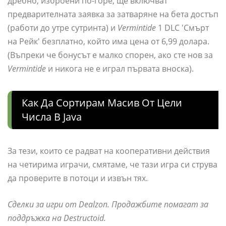
дребно, изброени по-горе, ще включват
предварителната заявка за затваряне на бета достъп
(работи до утре сутринта) и
Vermintide
1 DLC 'Смърт
на Рейк' безплатно, който има цена от 6,99 долара.
(Въпреки че бонусът е малко спорен, ако сте нов за
Vermintide
и никога не е играл първата вноска).
Как Да Сортирам Масив От Цели
Числа В Java
За тези, които се радват на кооперативни действия
на четирима играчи, смятаме, че тази игра си струва
да проверите в потоци и извън тях.
Сделки за игри от Dealzon. Продажбите помагат за
поддръжка на Destructoid.