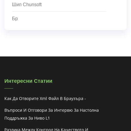
Шип Chunsoft
Бр
Интересни Статии
Как Да Отворите Xml Файл В Браузъра -
Въпроси И Отговори За Интервю За Настолна
Поддръжка За Ниво L1
Разлика Между Контрол На Качеството И