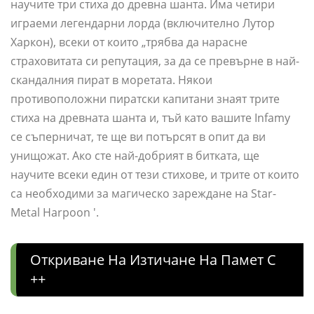
научите три стиха до древна шанта. Има четири
играеми легендарни лорда (включително Лутор
Харкон), всеки от които „трябва да нарасне
страховитата си репутация, за да се превърне в най-
скандалния пират в моретата. Някои
противоположни пиратски капитани знаят трите
стиха на древната шанта и, тъй като вашите Infamy
се съперничат, те ще ви потърсят в опит да ви
унищожат. Ако сте най-добрият в битката, ще
научите всеки един от тези стихове, и трите от които
са необходими за магическо зареждане на Star-
Metal Harpoon '.
Откриване На Изтичане На Памет C
++