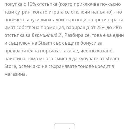
покупка с 10% отстъпка (която приключва по-късно
тази сутрин, когато играта се отключи напълно) - но
повечето други дигитални търговци на трети страни
имат собствена промоция, варираща от 25% до 28%
отстъпка за
Верминтид 2
, Разбира се, това е за един
и същ ключ на Steam със същите бонуси за
предварителна поръчка, така че, честно казано,
наистина няма много смисъл да купувате от Steam
Store, освен ако не съхранявате тонове кредит в
магазина.