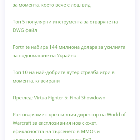
за момента, което вече е лош вид
Топ 5 популярни инструмента за отваряне на
DWG файл
Fortnite набира 144 милиона долара за усилията
за подпомагане на Украйна
Топ 10 на най-добрите лутер стрелба игри в
момента, класирани
Преглед: Virtua Fighter 5: Final Showdown
Разговаряхме с креативния директор на World of
Warcraft за експлозивния нов сюжет,
ефикасността на търсенето в MMOs и
драстичните промени в света PVP