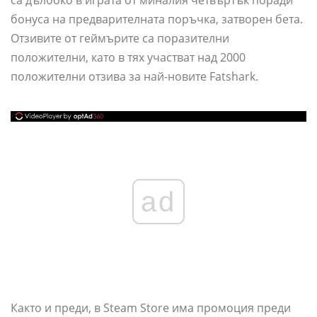
са дълбоко в играта от миналия четвъртък поради
бонуса на предварителната поръчка, затворен бета.
Отзивите от геймърите са поразителни
положителни, като в тях участват над 2000
положителни отзива за най-новите Fatshark.
ad
Както и преди, в Steam Store има промоция преди