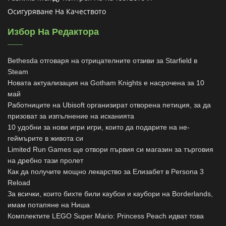
Осигуряване На Качеството
Избор На Редактора
Bethesda отговаря на отрицателните отзиви за Starfield в
Steam
Новата актуализация на Gotham Knights е насрочена за 10
май
Работниците на Ubisoft организират отворена петиция, за да
призоват за изпълнение на исканията
10 удобни за нови игри игри, които да подарите на не-
геймърите в живота си
Limited Run Games ще отвори първия си магазин за търговия
на дребно тази пролет
Как да получите мощно лекарство за Елизабет в Persona 3
Reload
За всички, които бихте били каубои и каубори на Borderlands,
имам потапяне на Ниша
Комплектите LEGO Super Mario: Princess Peach идват това