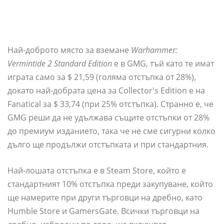
Най-доброто място за вземане
Warhammer:
Vermintide 2 Standard Edition
е в GMG, тъй като те имат
играта само за $ 21,59 (голяма отстъпка от 28%),
докато най-добрата цена за Collector's Edition е на
Fanatical за $ 33,74 (при 25% отстъпка). Странно е, че
GMG реши да не удължава същите отстъпки от 28%
до премиум изданието, така че не сме сигурни колко
дълго ще продължи отстъпката и при стандартния.
Най-лошата отстъпка е в Steam Store, който е
стандартният 10% отстъпка преди закупуване, който
ще намерите при други търговци на дребно, като
Humble Store и GamersGate. Всички търговци на