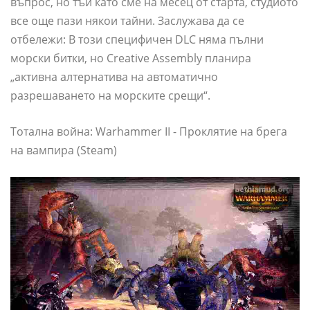
въпрос, но тъй като сме на месец от старта, студиото
все още пази някои тайни. Заслужава да се
отбележи: В този специфичен DLC няма пълни
морски битки, но Creative Assembly планира
„активна алтернатива на автоматично
разрешаването на морските срещи“.
Тотална война: Warhammer II - Проклятие на брега
на вампира (Steam)