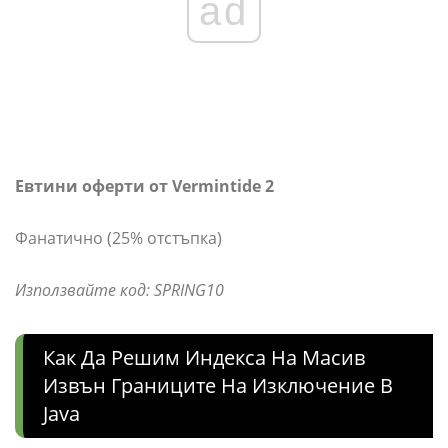
ad
Евтини оферти от Vermintide 2
Фанатично (25% отстъпка)
Използвайте код: SPRING10
Как Да Решим Индекса На Масив
Извън Границите На Изключение В
Java