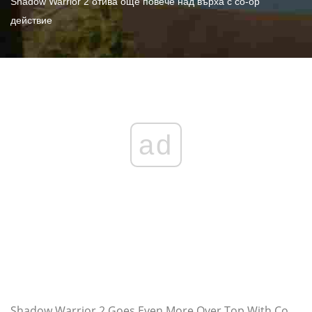
Shadow Warrior 2 отива още повече над върха с co-op
действие
ad
Shadow Warrior 2 Goes Even More Over Top With Co