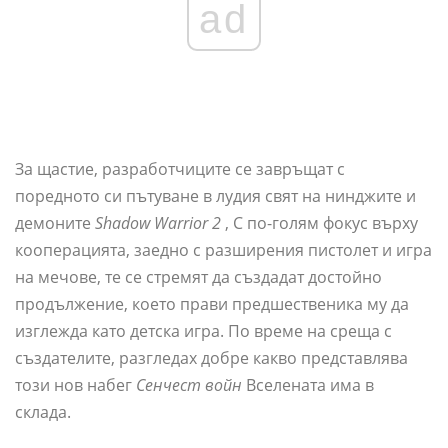
ad
За щастие, разработчиците се завръщат с
поредното си пътуване в лудия свят на нинджите и
демоните
Shadow Warrior 2
, С по-голям фокус върху
кооперацията, заедно с разширения пистолет и игра
на мечове, те се стремят да създадат достойно
продължение, което прави предшественика му да
изглежда като детска игра. По време на среща с
създателите, разгледах добре какво представлява
този нов набег
Сенчест войн
Вселената има в
склада.