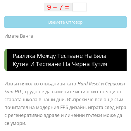
Вземете Отговор
Имате Ванга
Разлика Между Тестване На Бяла
Кутия И Тестване На Черна Кутия
Извън няколко отвъдници като
Hard Reset
и
Сериозен
Sam HD
, трудно е да намерите истински стрелци от
старата школа в наши дни. Въпреки че все още съм
почитател на модерния FPS дизайн, играта след игра
с регенеративно здраве и линейни пътеки може да
се умори.