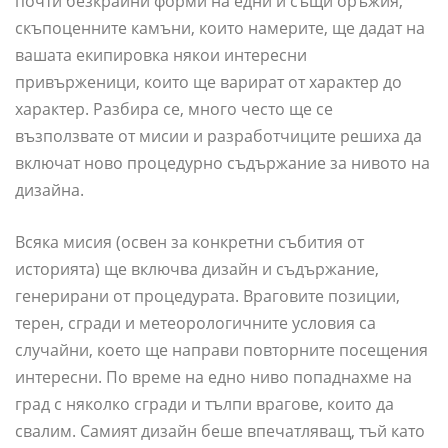
почти безкрайни форми на едни и същи оръжия,
скъпоценните камъни, които намерите, ще дадат на
вашата екипировка някои интересни
привърженици, които ще варират от характер до
характер. Разбира се, много често ще се
възползвате от мисии и разработчиците решиха да
включат ново процедурно съдържание за нивото на
дизайна.
Всяка мисия (освен за конкретни събития от
историята) ще включва дизайн и съдържание,
генерирани от процедурата. Враговите позиции,
терен, сгради и метеорологичните условия са
случайни, което ще направи повторните посещения
интересни. По време на едно ниво попаднахме на
град с няколко сгради и тълпи врагове, които да
свалим. Самият дизайн беше впечатляващ, тъй като