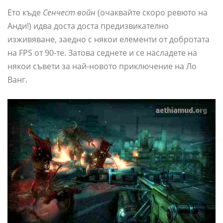
Ето къде
Сенчест войн
(очаквайте скоро ревюто на
Анди!) идва доста доста предизвикателно
изживяване, заедно с някои елементи от добротата
на FPS от 90-те. Затова седнете и се насладете на
някои съвети за най-новото приключение на Ло
Ванг.