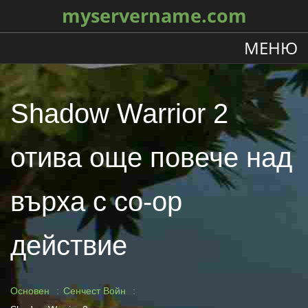
myservername.com
МЕНЮ
Shadow Warrior 2
отива още повече над
върха с co-op
действие
Основен
Сенчест Войн