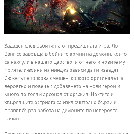
Зададен след събитията от предишната игра, Ло
Ванг се завръща в бойните армии на демони, които
са нахлули в нашето царство, и от него и новите му
приятели-воини на нинджа зависи да ги извадят.
Сюжетът е толкова смешен, колкото оригиналът, а
вероятно и повече с добавянето на нови герои и
много по-голям арсенал от оръжия. Ноктите и
хвърлящите остриета са изключително бързи и
правят бърза работа на демоните по невероятен
начин.