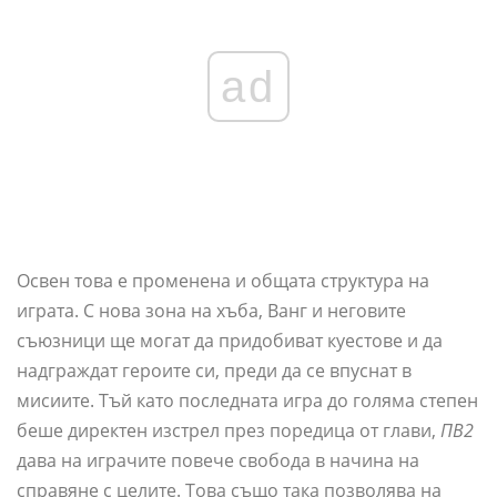
ad
Освен това е променена и общата структура на
играта. С нова зона на хъба, Ванг и неговите
съюзници ще могат да придобиват куестове и да
надграждат героите си, преди да се впуснат в
мисиите. Тъй като последната игра до голяма степен
беше директен изстрел през поредица от глави,
ПВ2
дава на играчите повече свобода в начина на
справяне с целите. Това също така позволява на