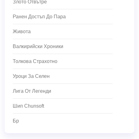
Злото Отвътре
Ранен Достъп До Пара
Живота
Валкирийски Хроники
Толкова Страхотно
Уроци За Селен
Лига От Легенди
Шип Chunsoft
Бр