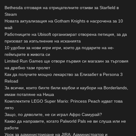
Bethesda отговаря на отрицателните отзиви за Starfield в
Steam
Новата актуализация на Gotham Knights е насрочена за 10
май
Работниците на Ubisoft организират отворена петиция, за да
призоват за изпълнение на исканията
10 удобни за нови игри игри, които да подарите на не-
геймърите в живота си
Limited Run Games ще отвори първия си магазин за търговия
на дребно тази пролет
Как да получите мощно лекарство за Елизабет в Persona 3
Reload
За всички, които бихте били каубои и каубори на Borderlands,
имам потапяне на Ниша
Комплектите LEGO Super Mario: Princess Peach идват това
лято
Защо, по дяволите, не си играл Афро Самурай?
Какво да направите, когато Palworld Pals не ви слуша или не
работи
Урок за администриране на JIRA: Администратор и