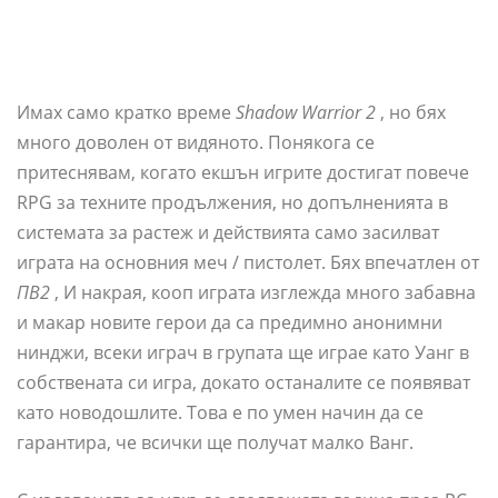
Имах само кратко време
Shadow Warrior 2
, но бях
много доволен от видяното. Понякога се
притеснявам, когато екшън игрите достигат повече
RPG за техните продължения, но допълненията в
системата за растеж и действията само засилват
играта на основния меч / пистолет. Бях впечатлен от
ПВ2
, И накрая, кооп играта изглежда много забавна
и макар новите герои да са предимно анонимни
нинджи, всеки играч в групата ще играе като Уанг в
собствената си игра, докато останалите се появяват
като новодошлите. Това е по умен начин да се
гарантира, че всички ще получат малко Ванг.