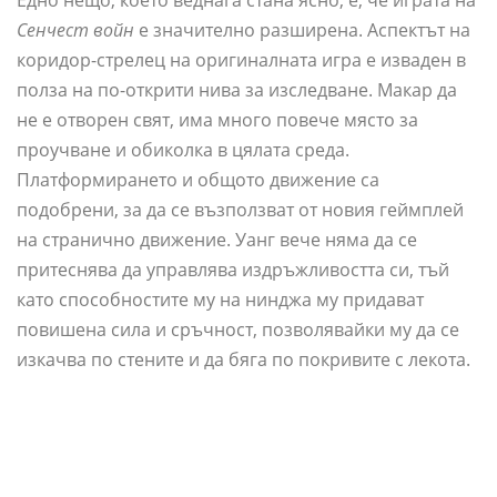
Едно нещо, което веднага стана ясно, е, че играта на
Сенчест войн
е значително разширена. Аспектът на
коридор-стрелец на оригиналната игра е изваден в
полза на по-открити нива за изследване. Макар да
не е отворен свят, има много повече място за
проучване и обиколка в цялата среда.
Платформирането и общото движение са
подобрени, за да се възползват от новия геймплей
на странично движение. Уанг вече няма да се
притеснява да управлява издръжливостта си, тъй
като способностите му на нинджа му придават
повишена сила и сръчност, позволявайки му да се
изкачва по стените и да бяга по покривите с лекота.