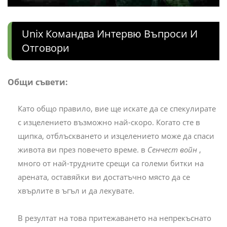
Unix Командва Интервю Въпроси И
Отговори
Общи съвети:
Като общо правило, вие ще искате да се спекулирате
с изцелението възможно най-скоро. Когато сте в
щипка, отблъскването и изцелението може да спаси
живота ви през повечето време. в
Сенчест войн
,
много от най-трудните срещи са големи битки на
арената, оставяйки ви достатъчно място да се
хвърлите в ъгъл и да лекувате.
В резултат на това притежаването на непрекъснато