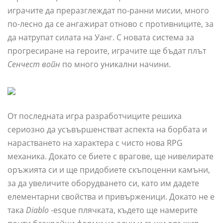
играчите да преразглеждат по-ранни мисии, много
по-лесно да се ангажират отново с противниците, за
да натрупат силата на Уанг. С новата система за
прогресиране на героите, играчите ще бъдат плът
Сенчест войн
по много уникални начини.
От последната игра разработчиците решиха
сериозно да усъвършенстват аспекта на борбата и
нарастването на характера с чисто нова RPG
механика. Докато се биете с врагове, ще нивелирате
оръжията си и ще придобиете скъпоценни камъни,
за да увеличите оборудването си, като им дадете
елементарни свойства и привърженици. Докато не е
така
Diablo
-esque плячката, където ще намерите