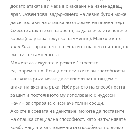
докато атаката ви чака в очакване на изненадващ
враг. Освен това, задържането на левия бутон може
да се постави на опашка до огромен наклонен черт.
Смесете атаките си на арени, за да спечелите повече
карма (валута за покупка на умения). Малко е като
Тони Хоук
- правенето на една и съща песен и танц ще
ви стигне само досега.
Можете да лекувате и режете / стреляте
едновременно. Всъщност всичките ви способности
на лявата ръка могат да се използват в тандем с
атаки на дясната ръка. Избирането на способността
за щит и постоянното му използване е чудесен
начин за справяне с незначителни срещи.
Ако сте в средата на действие, можете да поставите
на опашка специална способност, като изпълнявате
комбинацията за споменатата способност по всяко