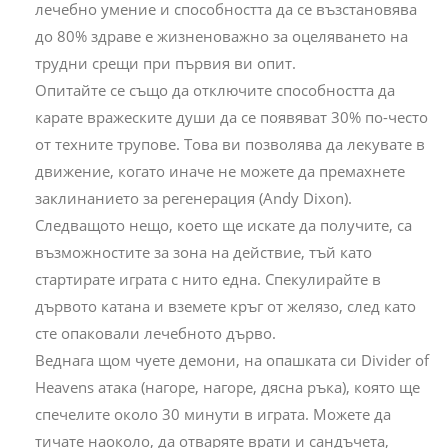
лечебно умение и способността да се възстановява
до 80% здраве е жизненоважно за оцеляването на
трудни срещи при първия ви опит.
Опитайте се също да отключите способността да
карате вражеските души да се появяват 30% по-често
от техните трупове. Това ви позволява да лекувате в
движение, когато иначе не можете да премахнете
заклинанието за регенерация (Andy Dixon).
Следващото нещо, което ще искате да получите, са
възможностите за зона на действие, тъй като
стартирате играта с нито една. Спекулирайте в
дървото катана и вземете кръг от желязо, след като
сте опаковали лечебното дърво.
Веднага щом чуете демони, на опашката си Divider of
Heavens атака (нагоре, нагоре, дясна ръка), която ще
спечелите около 30 минути в играта. Можете да
тичате наоколо, да отваряте врати и сандъчета,