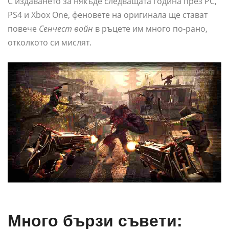
С издаването за някъде следващата година през PC,
PS4 и Xbox One, феновете на оригинала ще стават
повече
Сенчест войн
в ръцете им много по-рано,
отколкото си мислят.
Много бързи съвети: