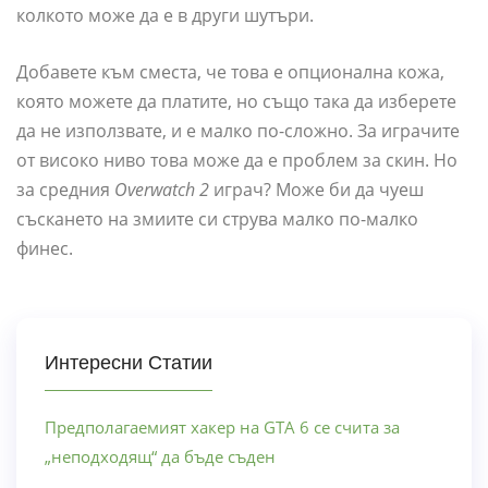
колкото може да е в други шутъри.
Добавете към сместа, че това е опционална кожа,
която можете да платите, но също така да изберете
да не използвате, и е малко по-сложно. За играчите
от високо ниво това може да е проблем за скин. Но
за средния
Overwatch 2
играч? Може би да чуеш
съскането на змиите си струва малко по-малко
финес.
Интересни Статии
Предполагаемият хакер на GTA 6 се счита за
„неподходящ“ да бъде съден