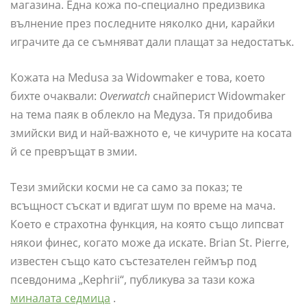
магазина. Една кожа по-специално предизвика
вълнение през последните няколко дни, карайки
играчите да се съмняват дали плащат за недостатък.
Кожата на Medusa за Widowmaker е това, което
бихте очаквали:
Overwatch
снайперист Widowmaker
на тема паяк в облекло на Медуза. Тя придобива
змийски вид и най-важното е, че кичурите на косата
й се превръщат в змии.
Тези змийски косми не са само за показ; те
всъщност съскат и вдигат шум по време на мача.
Което е страхотна функция, на която също липсват
някои финес, когато може да искате. Brian St. Pierre,
известен също като състезателен геймър под
псевдонима „Kephrii“, публикува за тази кожа
миналата седмица
.