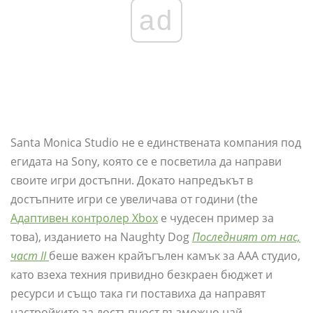
ad
Santa Monica Studio не е единствената компания под
егидата на Sony, която се е посветила да направи
своите игри достъпни. Докато напредъкът в
достъпните игри се увеличава от години (the
Адаптивен контролер Xbox
е чудесен пример за
това), изданието на Naughty Dog
Последният от нас,
част II
беше важен крайъгълен камък за AAA студио,
като взеха техния привидно безкраен бюджет и
ресурси и също така ги поставиха да направят
настройките за достъпност възможно най-