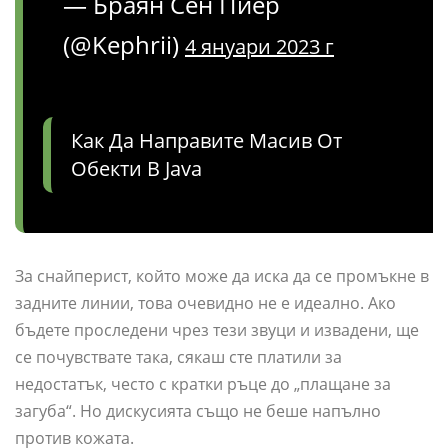
— Браян Сен Пиер
(@Kephrii)
4 януари 2023 г
Как Да Направите Масив От
Обекти В Java
За снайперист, който може да иска да се промъкне в
задните линии, това очевидно не е идеално. Ако
бъдете проследени чрез тези звуци и извадени, ще
се почувствате така, сякаш сте платили за
недостатък, често с кратки ръце до „плащане за
загуба“. Но дискусията също не беше напълно
против кожата.