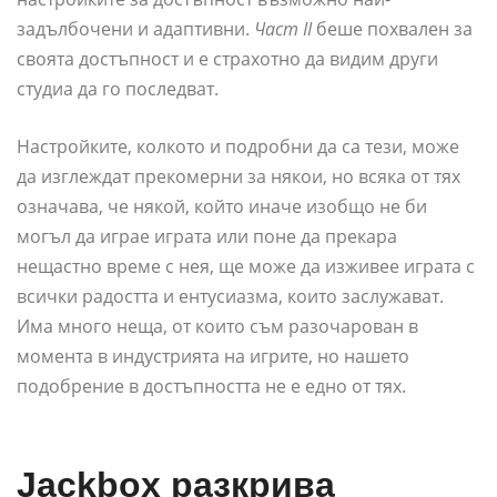
задълбочени и адаптивни.
Част II
беше похвален за
своята достъпност и е страхотно да видим други
студиа да го последват.
Настройките, колкото и подробни да са тези, може
да изглеждат прекомерни за някои, но всяка от тях
означава, че някой, който иначе изобщо не би
могъл да играе играта или поне да прекара
нещастно време с нея, ще може да изживее играта с
всички радостта и ентусиазма, които заслужават.
Има много неща, от които съм разочарован в
момента в индустрията на игрите, но нашето
подобрение в достъпността не е едно от тях.
Jackbox разкрива