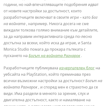
години, но най-впечатляващите подобрения идват
от новите настройки за достъпност, които
разработчиците включват в своите игри – като
Бог
на войната
, например. Никога досега не сме
виждали толкова голямо внимание към детайлите,
за да направим интерактивната среда по-лесно
достъпна за всеки, който иска да играе, и Santa
Monica Studio помага да прокара пътеката с
пускането на
Богът на войната Рагнарок
.
Разработчиците публикуваха
изчерпателен блог
на
уебсайта на PlayStation, който преминава през
всички възможни настройки за достъпност
Богът на
войната Рагнарок
, и според мен е страхотно да се
види. Има раздели в менюто за зрение, слух и
двигателна достъпност, както и намаляване на