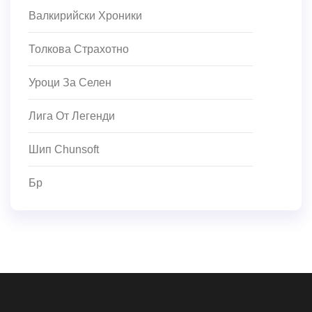
Валкирийски Хроники
Толкова Страхотно
Уроци За Селен
Лига От Легенди
Шип Chunsoft
Бр