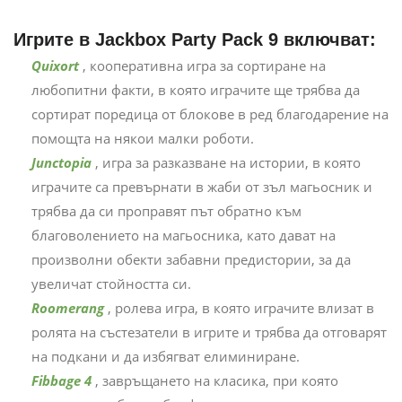
Игрите в Jackbox Party Pack 9 включват:
Quixort
, кооперативна игра за сортиране на
любопитни факти, в която играчите ще трябва да
сортират поредица от блокове в ред благодарение на
помощта на някои малки роботи.
Junctopia
, игра за разказване на истории, в която
играчите са превърнати в жаби от зъл магьосник и
трябва да си проправят път обратно към
благоволението на магьосника, като дават на
произволни обекти забавни предистории, за да
увеличат стойността си.
Roomerang
, ролева игра, в която играчите влизат в
ролята на състезатели в игрите и трябва да отговарят
на подкани и да избягват елиминиране.
Fibbage 4
, завръщането на класика, при която