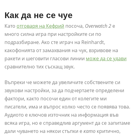
Как да не се чуе
Като
отговаря на Кефрий
посоча,
Overwatch 2
е
много силна игра при настройките си по
подразбиране. Ако сте играч на Reinhardt,
какофонията от замахвания на чук, взривове на
ракети и шеговити гласови линии
може да се удави
сравнително тих съскащ звук.
Въпреки че можете да увеличите собствените си
звукови настройки, за да подчертаете определени
фактори, както посочи един от колегите ми
писатели, има и въпрос колко често се появява това.
Аудиото е ключов източник на информация във
всяка игра, но е справедлив аргумент да се запитаме
дали чуването на някои стъпки е
като
критично,