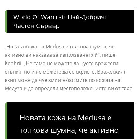
World Of Warcraft Най-Добрият
Частен Сървър
„Новата кожа на Medusa е толкова шумна, че
активно ви наказва за използването й“, пише
Kephrii. „Не само не можете да чуете вражески
стъпки, но и не можете да се скриете. Вражеският
екип може да чуе змиите/космите по кожата на
Медуза и да определи местоположението ви от тях.“
Новата кожа на Medusa е
толкова шумна, че активно