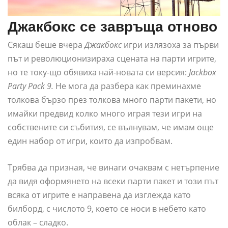
Джакбокс се завръща отново
Сякаш беше вчера
Джакбокс
игри излязоха за първи
път и революционизираха сцената на парти игрите,
но те току-що обявиха най-новата си версия:
Jackbox
Party Pack 9.
Не мога да разбера как преминахме
толкова бързо през толкова много парти пакети, но
имайки предвид колко много играя тези игри на
собствените си събития, се вълнувам, че имам още
един набор от игри, които да изпробвам.
Трябва да призная, че винаги очаквам с нетърпение
да видя оформянето на всеки парти пакет и този път
всяка от игрите е направена да изглежда като
билборд, с числото 9, което се носи в небето като
облак – сладко.