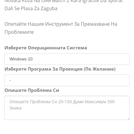
Novata Koza Na Overwatch 2 Kara Igracite Da Sporat
Dali Se Plasa Za Zaguba
Опитайте Нашия Инструмент За Премахване На
Проблемите
Изберете Операционната Система
Изберете Програма За Проекция (По Желание)
Опишете Проблема Си