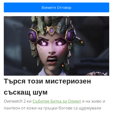
Вземете Отговор
Търся този мистериозен
съскащ шум
Overwatch
2-ки
Събитие Битка за Олимп
е на живо и
пантеон от кожи на гръцки богове са щурмували