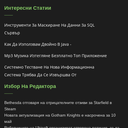
Интересни Статии
Инструменти За Маскиране На Данни За SQL
Сървър
Как Да Използвам Двойно В Java -
Mp3 Музика Изтегляне Безплатно Топ Приложение
Системно Тестване На Нова Информационна
Система Трябва Да Се Извършва От
Избор На Редактора
Bethesda отговаря на отрицателните отзиви за Starfield в
Steam
Новата актуализация на Gotham Knights е насрочена за 10
май
Работниците на Ubisoft организират отворена петиция, за да