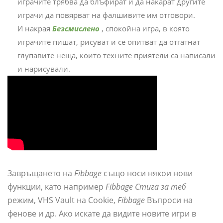
играчите трябва да блъфират и да накарат другите
играчи да повярват на фалшивите им отговори.
И накрая
Безсмислено
, спокойна игра, в която
играчите пишат, рисуват и се опитват да отгатнат
глупавите неща, които техните приятели са написали
и нарисували.
Завръщането на
Fibbage
също носи някои нови
функции, като например
Fibbage Стига за теб
режим, VHS Vault на Cookie,
Fibbage
Въпроси на
фенове и др. Ако искате да видите новите игри в