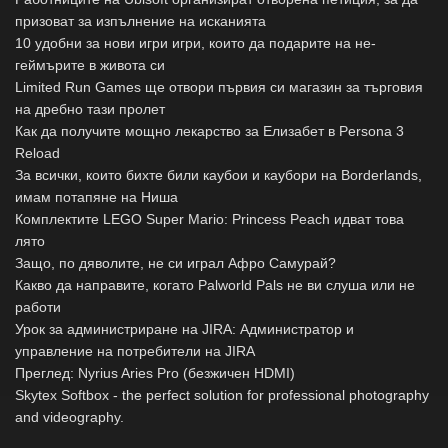
призоват за изпълнение на исканията
10 удобни за нови игри игри, които да подарите на не-
геймърите в живота си
Limited Run Games ще отвори първия си магазин за търговия
на дребно тази пролет
Как да получите мощно лекарство за Елизабет в Persona 3
Reload
За всички, които бихте били каубои и каубори на Borderlands,
имам потапяне на Ниша
Комплектите LEGO Super Mario: Princess Peach идват това
лято
Защо, по дяволите, не си играл Афро Самурай?
Какво да направите, когато Palworld Pals не ви слуша или не
работи
Урок за администриране на JIRA: Администратор и
управление на потребители на JIRA
Преглед: Nyrius Aries Pro (безжичен HDMI)
Skytex Softbox - the perfect solution for professional photography
and videography.