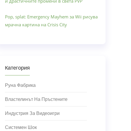
и драстичните промени в света PVP
Pop, splat: Emergency Mayhem за Wii рисува
мрачна картина на Crisis City
Категория
Руна Фабрика
Властелинът На Пръстените
Индустрия За Видеоигри
Системен Шок