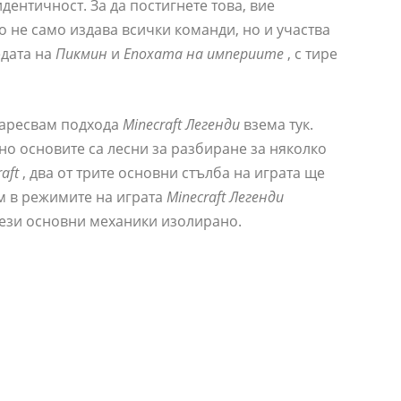
дентичност. За да постигнете това, вие
о не само издава всички команди, но и участва
едата на
Пикмин
и
Епохата на империите
, с тире
 харесвам подхода
Minecraft Легенди
взема тук.
но основите са лесни за разбиране за няколко
aft
, два от трите основни стълба на играта ще
ем в режимите на играта
Minecraft Легенди
 тези основни механики изолирано.