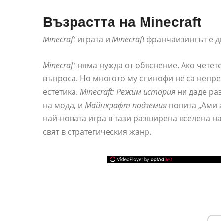
Възрастта на Minecraft
Minecraft
играта и
Minecraft
франчайзингът е дв
Minecraft
няма нужда от обяснение. Ако четете
въпроса. Но многото му спинофи не са непр
естетика.
Minecraft: Режим история
ни даде раз
на мода, и
Майнкрафт подземия
попита „Ами 
най-новата игра в тази разширена вселена н
свят в стратегическия жанр.