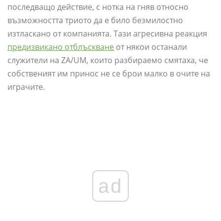
последващо действие, с нотка на гняв относно
възможността триото да е било безмилостно
изтласкано от компанията. Тази агресивна реакция
предизвикано отблъскване
от някои останали
служители на ZA/UM, които разбираемо смятаха, че
собственият им принос не се брои малко в очите на
играчите.
ad