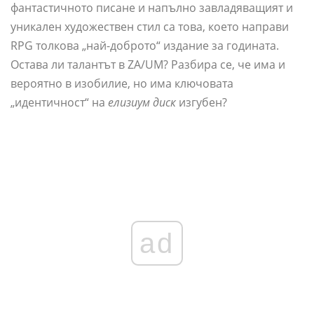
фантастичното писане и напълно завладяващият и
уникален художествен стил са това, което направи
RPG толкова „най-доброто“ издание за годината.
Остава ли талантът в ZA/UM? Разбира се, че има и
вероятно в изобилие, но има ключовата
„идентичност“ на
елизиум диск
изгубен?
ad