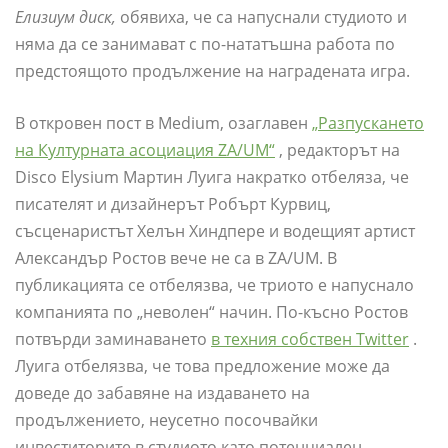
Елизиум диск,
обявиха, че са напуснали студиото и
няма да се занимават с по-нататъшна работа по
предстоящото продължение на наградената игра.
В откровен пост в Medium, озаглавен
„Разпускането
на Културната асоциация ZA/UM“
, редакторът на
Disco Elysium Мартин Луига накратко отбеляза, че
писателят и дизайнерът Робърт Курвиц,
съсценаристът Хелън Хиндпере и водещият артист
Александър Ростов вече не са в ZA/UM. В
публикацията се отбелязва, че триото е напуснало
компанията по „неволен“ начин. По-късно Ростов
потвърди заминаването
в техния собствен Twitter
.
Луига отбелязва, че това предложение може да
доведе до забавяне на издаването на
продължението, неусетно посочвайки
инвеститорите в студиото като потенциален