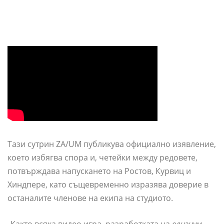
Тази сутрин ZA/UM публикува официално изявление,
което избягва спора и, четейки между редовете,
потвърждава напускането на Ростов, Курвиц и
Хиндпере, като същевременно изразява доверие в
останалите членове на екипа на студиото.
„Както всяка видео игра, разработката на
елизиум