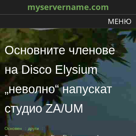
myservername.com
МЕНЮ
Основните членове
на Disco Elysium
„неволно“ напускат
студио ZA/UM
Основен
други