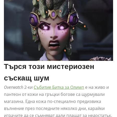
Търся този мистериозен
съскащ шум
Overwatch
2-ки
Събитие Битка за Олимп
е на живо и
пантеон от кожи на гръцки богове са щурмували
магазина. Една кожа по-специално предизвика
вълнение през последните няколко дни, карайки
играчите да се съмняват дали плащат за недостатък.