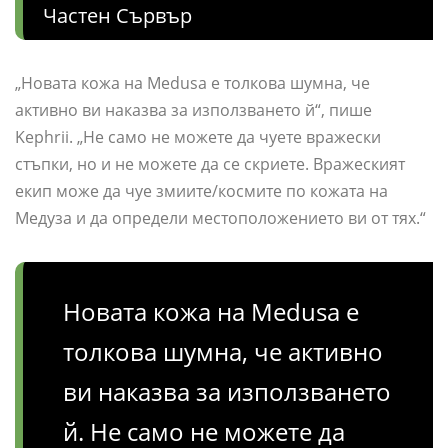
Частен Сървър
„Новата кожа на Medusa е толкова шумна, че
активно ви наказва за използването й“, пише
Kephrii. „Не само не можете да чуете вражески
стъпки, но и не можете да се скриете. Вражеският
екип може да чуе змиите/космите по кожата на
Медуза и да определи местоположението ви от тях.“
Новата кожа на Medusa е
толкова шумна, че активно
ви наказва за използването
й. Не само не можете да