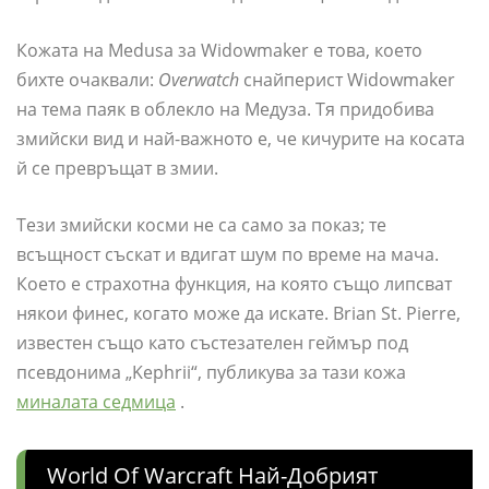
Кожата на Medusa за Widowmaker е това, което
бихте очаквали:
Overwatch
снайперист Widowmaker
на тема паяк в облекло на Медуза. Тя придобива
змийски вид и най-важното е, че кичурите на косата
й се превръщат в змии.
Тези змийски косми не са само за показ; те
всъщност съскат и вдигат шум по време на мача.
Което е страхотна функция, на която също липсват
някои финес, когато може да искате. Brian St. Pierre,
известен също като състезателен геймър под
псевдонима „Kephrii“, публикува за тази кожа
миналата седмица
.
World Of Warcraft Най-Добрият