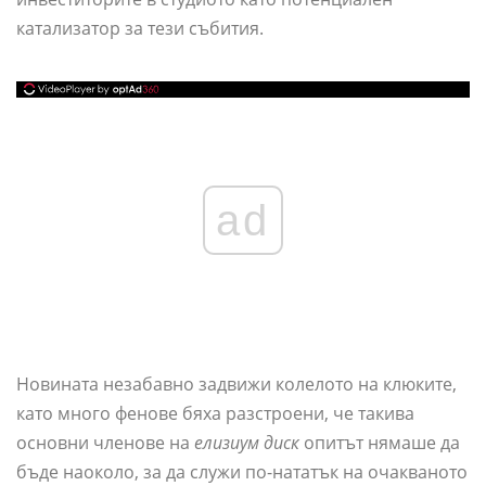
катализатор за тези събития.
ad
Новината незабавно задвижи колелото на клюките,
като много фенове бяха разстроени, че такива
основни членове на
елизиум диск
опитът нямаше да
бъде наоколо, за да служи по-нататък на очакваното