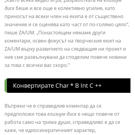
диск
беше и все още е колективно усилие, като
приносът на всеки член на екипа е от съществено
значение и се оценява като част от по-голямо цяло“,
пише ZA/UM. „Понастоящем нямаме други
коментари, освен фокусът на творческия екип на
ZA/UM върху развитието на следващия ни проект и
ние сме развълнувани да споделим повече новини
за това с всички вас скоро.“
Конвертирате Char * В Int C ++
Въпреки че е справедлив коментар да се
предположи това
елизиум диск
е нещо повече от
работа само на трима души, справедливо е да се
каже, че идиосинкратичният характер,