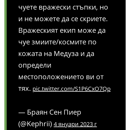
чуете вражески стъпки, но
и не можете да се скриете.
Вражеският екип може да
чуе змиите/космите по
кожата на Медуза и да
определи
местоположението ви от
тях.
pic.twitter.com/S1P6CxO7Qp
— Браян Сен Пиер
(@Kephrii)
4 януари 2023 г