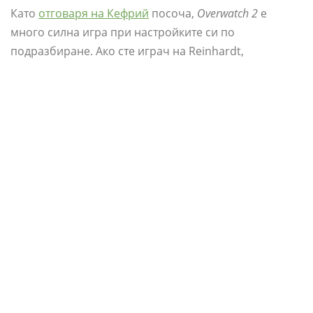
Като
отговаря на Кефрий
посоча,
Overwatch 2
е
много силна игра при настройките си по
подразбиране. Ако сте играч на Reinhardt,
какофонията от замахвания на чук, взривове на
ракети и шеговити гласови линии
може да се удави
сравнително тих съскащ звук.
Въпреки че можете да увеличите собствените си
звукови настройки, за да подчертаете определени
фактори, както посочи един от колегите ми
писатели, има и въпрос колко често се появява това.
Аудиото е ключов източник на информация във
всяка игра, но е справедлив аргумент да се запитаме
дали чуването на някои стъпки е
като
критично,
колкото може да е в други шутъри.
Добавете към сместа, че това е опционална кожа,