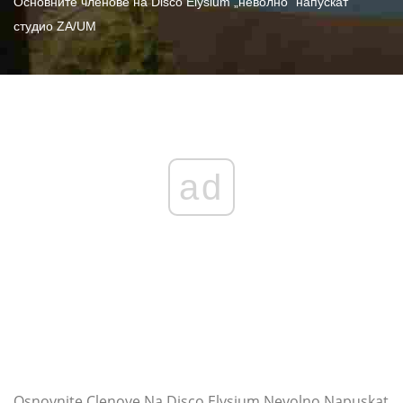
Основните членове на Disco Elysium „неволно“ напускат
студио ZA/UM
ad
Osnovnite Clenove Na Disco Elysium Nevolno Napuskat