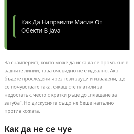
Как Да Направите Масив От
Обекти В Java
За снайперист, който може да иска да се промъкне в
задните линии, това очевидно не е идеално. Ако
бъдете проследени чрез тези звуци и извадени, ще
се почувствате така, сякаш сте платили за
недостатък, често с кратки ръце до „плащане за
загуба“. Но дискусията също не беше напълно
против кожата.
Как да не се чуе