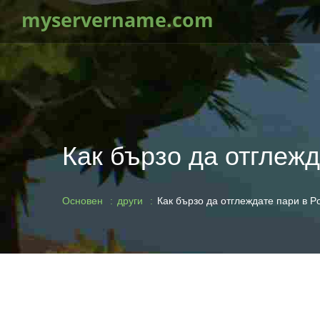
myservername.com
Как бързо да отглежд
Основен
други
Как бързо да отглеждате пари в Po