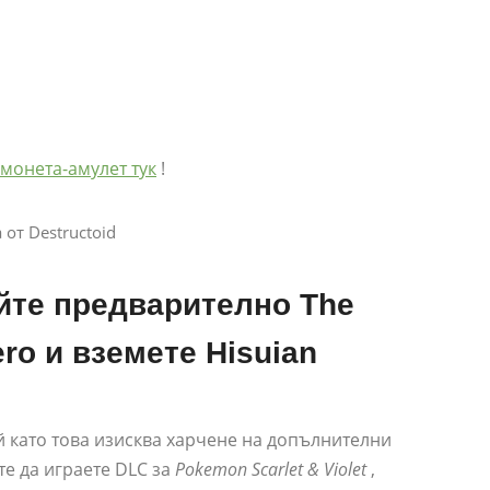
монета-амулет тук
!
от Destructoid
йте предварително The
ero и вземете Hisuian
й като това изисква харчене на допълнителни
те да играете DLC за
Pokemon Scarlet & Violet
,