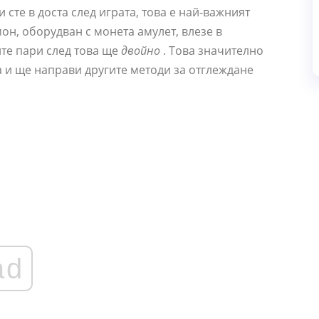
 сте в доста след играта, това е най-важният
мон, оборудван с монета амулет, влезе в
ите пари след това ще
двойно
. Това значително
 и ще направи другите методи за отглеждане
ad