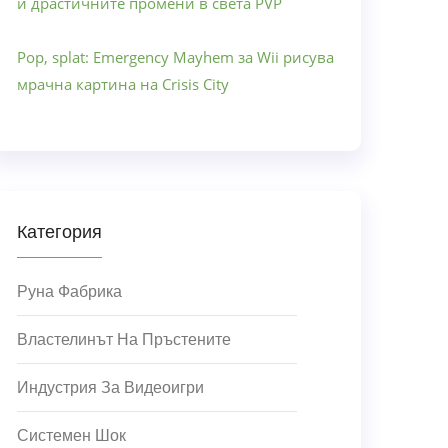
и драстичните промени в света PVP
Pop, splat: Emergency Mayhem за Wii рисува
мрачна картина на Crisis City
Категория
Руна Фабрика
Властелинът На Пръстените
Индустрия За Видеоигри
Системен Шок