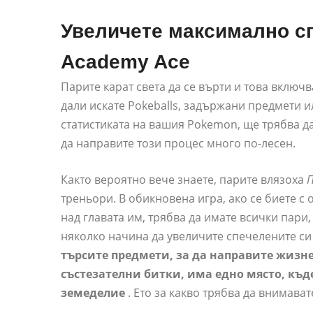
Увеличете максимално сп
Academy Ace
Парите карат света да се върти и това включ
дали искате Pokeballs, задържани предмети 
статистиката на вашия Pokemon, ще трябва д
да направите този процес много по-лесен.
Както вероятно вече знаете, парите влязоха
треньори. В обикновена игра, ако се биете с 
над главата им, трябва да имате всички пари,
няколко начина да увеличите спечелените си
търсите предмети, за да направите жизне
състезателни битки, има едно място, къд
земеделие
. Ето за какво трябва да внимават