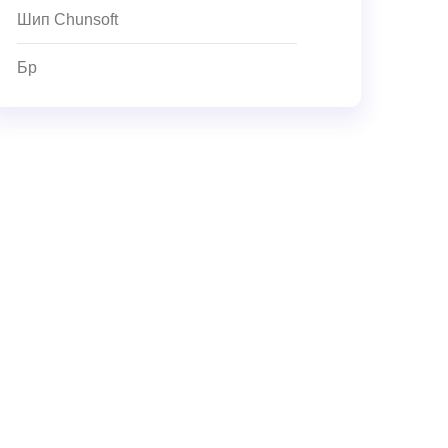
Шип Chunsoft
Бр