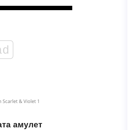
ad
ата амулет