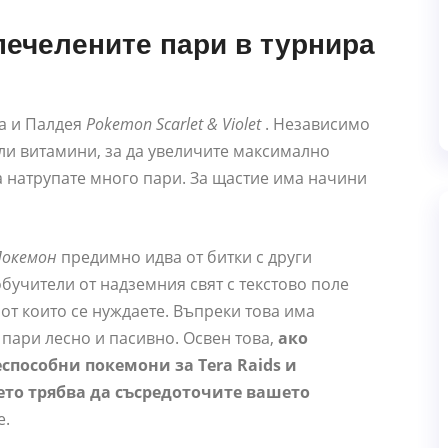
ечелените пари в турнира
ва и Палдея
Pokemon Scarlet & Violet
. Независимо
или витамини, за да увеличите максимално
а натрупате много пари. За щастие има начини
Покемон
предимно идва от битки с други
обучители от надземния свят с текстово поле
 от които се нуждаете. Въпреки това има
 пари лесно и пасивно. Освен това,
ако
способни покемони за Tera Raids и
ето трябва да съсредоточите вашето
е.