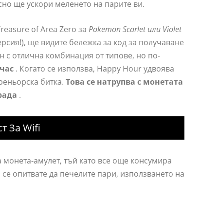
но ще ускори меленето на парите ви.
easure of Area Zero за
Pokemon Scarlet или Violet
ерсия!), ще видите бележка за код за получаване
он с отлична комбинация от типове, но по-
час
. Когато се използва, Happy Hour удвоява
треньорска битка.
Това се натрупва с монетата
рада
.
 За Wifi
а монета-амулет, тъй като все още консумира
о се опитвате да печелите пари, използването на