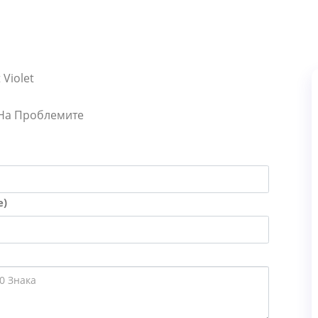
 Violet
 На Проблемите
е)