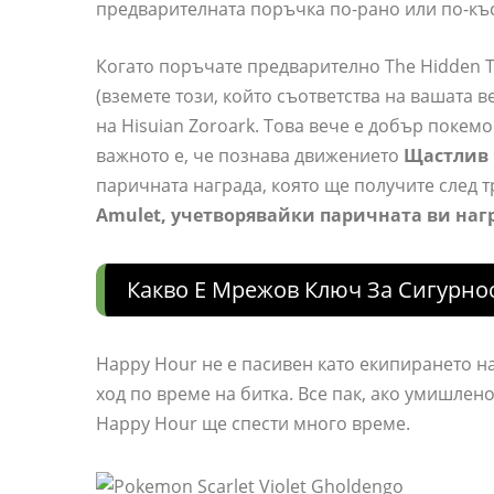
предварителната поръчка по-рано или по-къс
Когато поръчате предварително The Hidden Tr
(вземете този, който съответства на вашата в
на Hisuian Zoroark. Това вече е добър покем
важното е, че познава движението
Щастлив 
паричната награда, която ще получите след 
Amulet, учетворявайки паричната ви наг
Какво Е Мрежов Ключ За Сигурност
Happy Hour не е пасивен като екипирането н
ход по време на битка. Все пак, ако умишлен
Happy Hour ще спести много време.