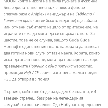
MOON, която никога не е била пусната в чужбина.
Беше достатъчно неясно, че някои фенове
спекулираха с Aniplex (мениджъри на
Съдбата /
Големият орден
английското издание) ще забави
или отмени събитието изцяло от притеснение, че
играчите няма да могат да се свържат с него. За
щастие, това не се случва, защото Guda Guda
Honnoji е единственият шанс на хората да изнесат
два готини нови слуги от тази манга. Хората, които
искат да знаят повече, могат да проверят наскоро
преведените
Поръчка с една поръчка
webcomic,
промоция
Heft-ACE
серия, изготвена малко преди
FGO да отвори в Япония.
Първият, който ще бъде раздаден безплатно, е 4-
звезден стрелец, базиран на легендарния
самурайски военачалник Ода Нобунага, представен