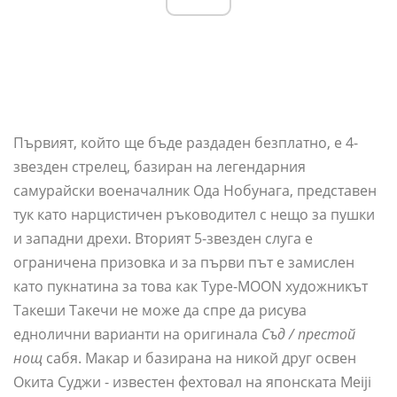
Първият, който ще бъде раздаден безплатно, е 4-
звезден стрелец, базиран на легендарния
самурайски военачалник Ода Нобунага, представен
тук като нарцистичен ръководител с нещо за пушки
и западни дрехи. Вторият 5-звезден слуга е
ограничена призовка и за първи път е замислен
като пукнатина за това как Type-MOON художникът
Такеши Такечи не може да спре да рисува
еднолични варианти на оригинала
Съд / престой
нощ
сабя. Макар и базирана на никой друг освен
Окита Суджи - известен фехтовал на японската Meiji