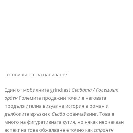
Готови ли сте за навиване?
Един от мобилните grindfest
Съдбата / Големият
орден
Големите продажни точки е неговата
продължителна визуална история в роман и
дълбоките връзки с
Съдба
франчайзинг. Това е
много на фигуративната кутия, но някак неочакван
аспект на това обжалване е точно как
странен