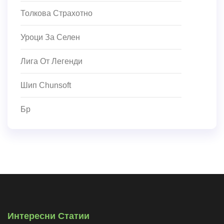
Толкова Страхотно
Уроци За Селен
Лига От Легенди
Шип Chunsoft
Бр
Интересни Статии