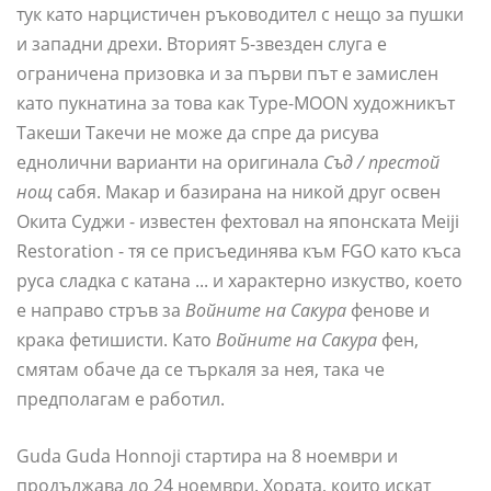
тук като нарцистичен ръководител с нещо за пушки
и западни дрехи. Вторият 5-звезден слуга е
ограничена призовка и за първи път е замислен
като пукнатина за това как Type-MOON художникът
Такеши Такечи не може да спре да рисува
еднолични варианти на оригинала
Съд / престой
нощ
сабя. Макар и базирана на никой друг освен
Окита Суджи - известен фехтовал на японската Meiji
Restoration - тя се присъединява към FGO като къса
руса сладка с катана ... и характерно изкуство, което
е направо стръв за
Войните на Сакура
фенове и
крака фетишисти. Като
Войните на Сакура
фен,
смятам обаче да се търкаля за нея, така че
предполагам е работил.
Guda Guda Honnoji стартира на 8 ноември и
продължава до 24 ноември. Хората, които искат