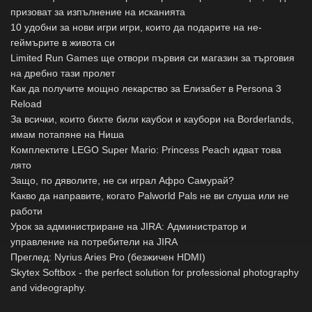
призоват за изпълнение на исканията
10 удобни за нови игри игри, които да подарите на не-
геймърите в живота си
Limited Run Games ще отвори първия си магазин за търговия
на дребно тази пролет
Как да получите мощно лекарство за Елизабет в Persona 3
Reload
За всички, които бихте били каубои и каубори на Borderlands,
имам потапяне на Ниша
Комплектите LEGO Super Mario: Princess Peach идват това
лято
Защо, по дяволите, не си играл Афро Самурай?
Какво да направите, когато Palworld Pals не ви слуша или не
работи
Урок за администриране на JIRA: Администратор и
управление на потребители на JIRA
Преглед: Nyrius Aries Pro (безжичен HDMI)
Skytex Softbox - the perfect solution for professional photography
and videography.