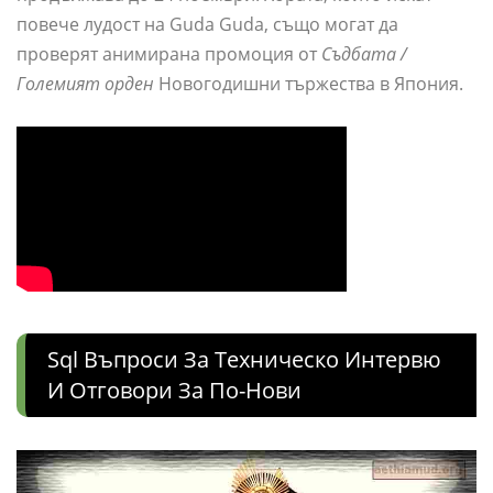
повече лудост на Guda Guda, също могат да
проверят анимирана промоция от
Съдбата /
Големият орден
Новогодишни тържества в Япония.
Sql Въпроси За Техническо Интервю
И Отговори За По-Нови