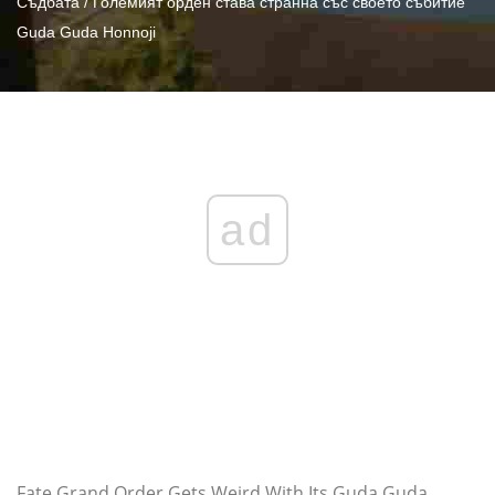
Съдбата / Големият орден става странна със своето събитие
Guda Guda Honnoji
ad
Fate Grand Order Gets Weird With Its Guda Guda