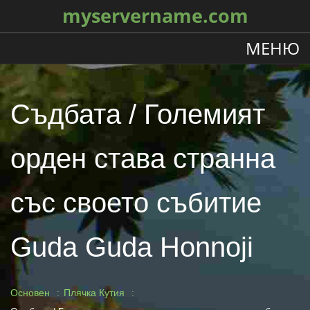
myservername.com
МЕНЮ
Съдбата / Големият
орден става странна
със своето събитие
Guda Guda Honnoji
Основен
Плячка Кутия