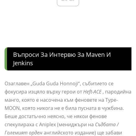
Въпроси За Интервю За Maven И
Jenkins
Озаглавен „Guda Guda Honnoji“, събитието се
фокусира изцяло върху герои от
Heft-ACE
, пародийна
манго, която е насочена към феновете на Type-
MOON, която никога не е била пусната в чужбина.
Беше достатъчно неясно, че някои фенове
спекулираха с Aniplex (мениджъри на
Съдбата /
Големият орден
английското издание) ще забави