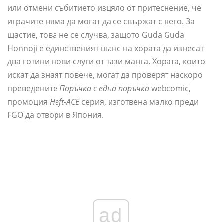
или отмени събитието изцяло от притеснение, че
играчите няма да могат да се свържат с него. За
щастие, това не се случва, защото Guda Guda
Honnoji е единственият шанс на хората да изнесат
два готини нови слуги от тази манга. Хората, които
искат да знаят повече, могат да проверят наскоро
преведените
Поръчка с една поръчка
webcomic,
промоция
Heft-ACE
серия, изготвена малко преди
FGO да отвори в Япония.
ad