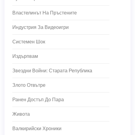
Властелинът На Пръстените
Индустрия За Видеоигри
Системен Шок
Издърпвам
Звездни Войни: Старата Република
Злото Отвътре
Ранен Достъп До Пара
Живота
Валкирийски Хроники