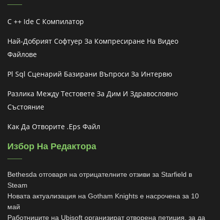
C ++ Ide С Компилатор
Най-Добрият Софтуер За Компресиране На Видео
Файлове
Pl Sql Сценарий Базирани Въпроси За Интервю
Разлика Между Тестовете За Дим И Здравословно
Състояние
Как Да Отворите .eps Файл
Избор На Редактора
Bethesda отговаря на отрицателните отзиви за Starfield в
Steam
Новата актуализация на Gotham Knights е насрочена за 10
май
Работниците на Ubisoft организират отворена петиция, за да