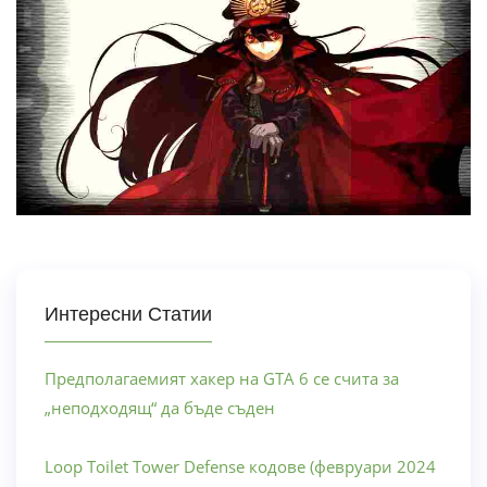
Интересни Статии
Предполагаемият хакер на GTA 6 се счита за
„неподходящ“ да бъде съден
Loop Toilet Tower Defense кодове (февруари 2024