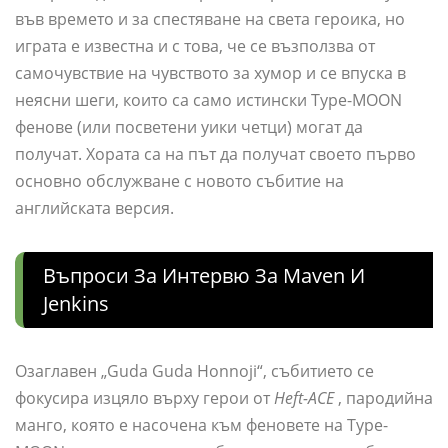
във времето и за спестяване на света героика, но
играта е известна и с това, че се възползва от
самочувствие на чувството за хумор и се впуска в
неясни шеги, които са само истински Type-MOON
фенове (или посветени уики четци) могат да
получат. Хората са на път да получат своето първо
основно обслужване с новото събитие на
английската версия.
Въпроси За Интервю За Maven И
Jenkins
Озаглавен „Guda Guda Honnoji“, събитието се
фокусира изцяло върху герои от
Heft-ACE
, пародийна
манго, която е насочена към феновете на Type-