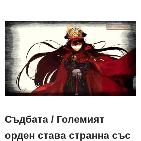
Съдбата / Големият
орден става странна със