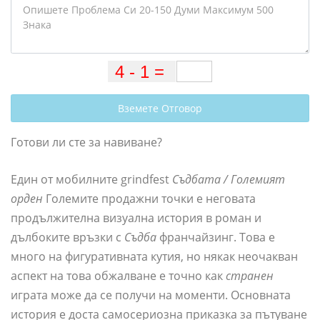
Вземете Отговор
Готови ли сте за навиване?
Един от мобилните grindfest
Съдбата / Големият
орден
Големите продажни точки е неговата
продължителна визуална история в роман и
дълбоките връзки с
Съдба
франчайзинг. Това е
много на фигуративната кутия, но някак неочакван
аспект на това обжалване е точно как
странен
играта може да се получи на моменти. Основната
история е доста самосериозна приказка за пътуване