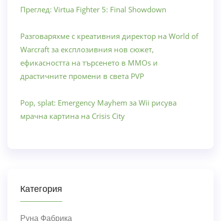
Преглед: Virtua Fighter 5: Final Showdown
Разговаряхме с креативния директор на World of
Warcraft за експлозивния нов сюжет,
ефикасността на търсенето в MMOs и
драстичните промени в света PVP
Pop, splat: Emergency Mayhem за Wii рисува
мрачна картина на Crisis City
Категория
Руна Фабрика