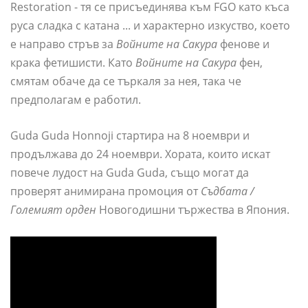
Restoration - тя се присъединява към FGO като къса
руса сладка с катана ... и характерно изкуство, което
е направо стръв за
Войните на Сакура
фенове и
крака фетишисти. Като
Войните на Сакура
фен,
смятам обаче да се търкаля за нея, така че
предполагам е работил.
Guda Guda Honnoji стартира на 8 ноември и
продължава до 24 ноември. Хората, които искат
повече лудост на Guda Guda, също могат да
проверят анимирана промоция от
Съдбата /
Големият орден
Новогодишни тържества в Япония.