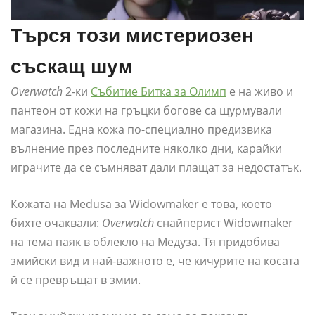
Търся този мистериозен
съскащ шум
Overwatch
2-ки
Събитие Битка за Олимп
е на живо и
пантеон от кожи на гръцки богове са щурмували
магазина. Една кожа по-специално предизвика
вълнение през последните няколко дни, карайки
играчите да се съмняват дали плащат за недостатък.
Кожата на Medusa за Widowmaker е това, което
бихте очаквали:
Overwatch
снайперист Widowmaker
на тема паяк в облекло на Медуза. Тя придобива
змийски вид и най-важното е, че кичурите на косата
й се превръщат в змии.