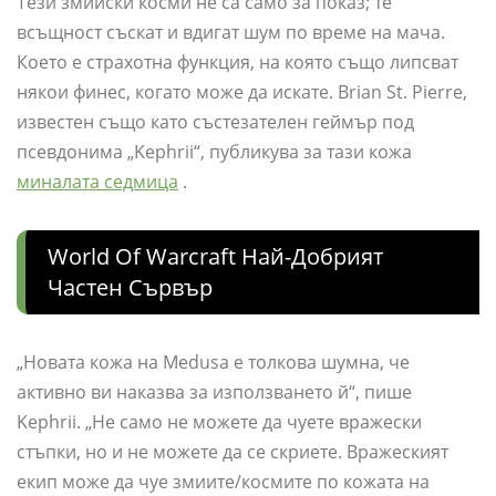
Тези змийски косми не са само за показ; те
всъщност съскат и вдигат шум по време на мача.
Което е страхотна функция, на която също липсват
някои финес, когато може да искате. Brian St. Pierre,
известен също като състезателен геймър под
псевдонима „Kephrii“, публикува за тази кожа
миналата седмица
.
World Of Warcraft Най-Добрият
Частен Сървър
„Новата кожа на Medusa е толкова шумна, че
активно ви наказва за използването й“, пише
Kephrii. „Не само не можете да чуете вражески
стъпки, но и не можете да се скриете. Вражеският
екип може да чуе змиите/космите по кожата на