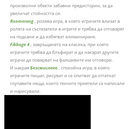
произволни обекти забавни предистории, за да
увеличат стойността си.
Roomerang
, ролева игра, в която играчите влизат в
ролята на състезатели в игрите и трябва да отговарят
на подкани и да избягват елиминиране.
Fibbage 4
, завръщането на класика, при която
играчите трябва да блъфират и да накарат другите
играчи да повярват на фалшивите им отговори.
И накрая
Безсмислено
, спокойна игра, в която
играчите пишат, рисуват и се опитват да отгатнат
глупавите неща, които техните приятели са написали
и нарисували.