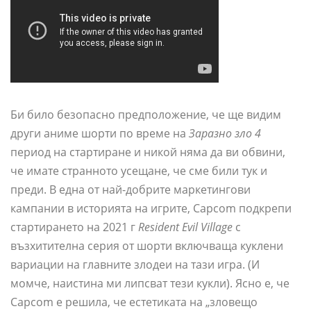
Би било безопасно предположение, че ще видим
други аниме шорти по време на
Заразно зло 4
период на стартиране и никой няма да ви обвини,
че имате странното усещане, че сме били тук и
преди. В една от най-добрите маркетингови
кампании в историята на игрите, Capcom подкрепи
стартирането на 2021 г
Resident Evil Village
с
възхитителна серия от шорти включваща куклени
вариации на главните злодеи на тази игра. (И
момче, наистина ми липсват тези кукли). Ясно е, че
Capcom е решила, че естетиката на „зловещо