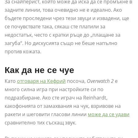
За снайперист, който може да иска да се промъкне в
задните линии, това очевидно не е идеално. Ако
бъдете проследени чрез тези звуци и извадени, ще
се почувствате така, сякаш сте платили за
недостатък, често с кратки ръце до „плащане за
загуба“. Но дискусията също не беше напълно
против кожата.
Как да не се чуе
Като
отговаря на Кефрий
посоча,
Overwatch 2
е
много силна игра при настройките си по
подразбиране. Ако сте играч на Reinhardt,
какофонията от замахвания на чук, взривове на
ракети и шеговити гласови линии
може да се удави
сравнително тих съскащ звук.