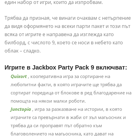
един набор от игри, които да изпробвам.
Трябва да призная, че винаги очаквам с нетърпение
да видя оформянето на всеки парти пакет и този път
всяка от игрите е направена да изглежда като
билборд, с числото 9, което се носи в небето като
облак – сладко.
Игрите в Jackbox Party Pack 9 включват:
Quixort
, кооперативна игра за сортиране на
любопитни факти, в която играчите ще трябва да
сортират поредица от блокове в ред благодарение на
помощта на някои малки роботи.
Junctopia
, игра за разказване на истории, в която
играчите са превърнати в жаби от зъл магьосник и
трябва да си проправят път обратно към
благоволението на магьосника, като дават на