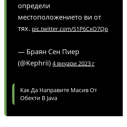
определи
местоположението ви от
тях.
pic.twitter.com/S1P6CxO7Qp
— Браян Сен Пиер
(@Kephrii)
4 януари 2023 г
Как Да Направите Масив От
Обекти В Java