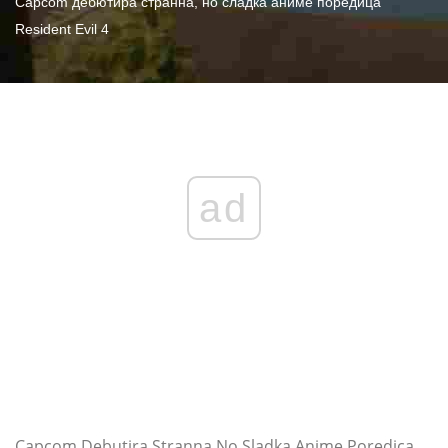
Capcom дебютира странна, но сладка аниме поредица
Resident Evil 4
ad
Capcom Debutira Stranna No Sladka Anime Poredica