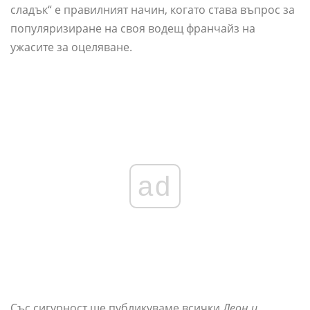
сладък“ е правилният начин, когато става въпрос за
популяризиране на своя водещ франчайз на
ужасите за оцеляване.
ad
Със сигурност ще публикуваме всички
Леон и