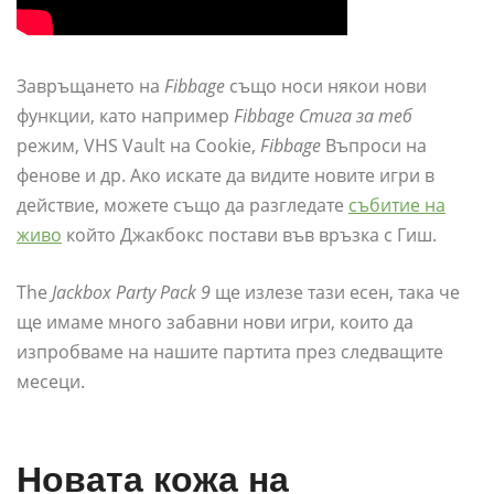
Завръщането на
Fibbage
също носи някои нови
функции, като например
Fibbage Стига за теб
режим, VHS Vault на Cookie,
Fibbage
Въпроси на
фенове и др. Ако искате да видите новите игри в
действие, можете също да разгледате
събитие на
живо
който Джакбокс постави във връзка с Гиш.
The
Jackbox Party Pack 9
ще излезе тази есен, така че
ще имаме много забавни нови игри, които да
изпробваме на нашите партита през следващите
месеци.
Новата кожа на