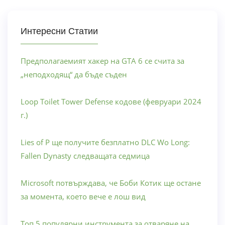
Интересни Статии
Предполагаемият хакер на GTA 6 се счита за
„неподходящ“ да бъде съден
Loop Toilet Tower Defense кодове (февруари 2024
г.)
Lies of P ще получите безплатно DLC Wo Long:
Fallen Dynasty следващата седмица
Microsoft потвърждава, че Боби Котик ще остане
за момента, което вече е лош вид
Топ 5 популярни инструмента за отваряне на