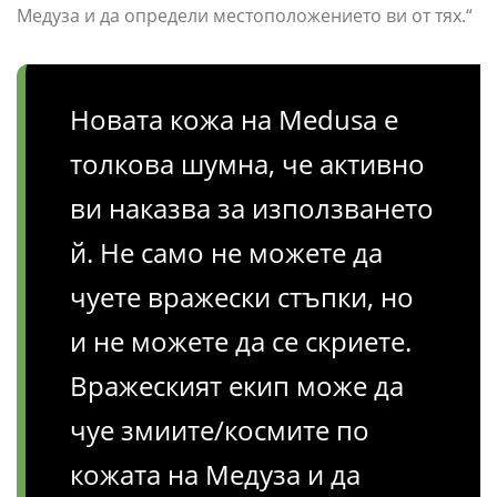
Медуза и да определи местоположението ви от тях.“
Новата кожа на Medusa е
толкова шумна, че активно
ви наказва за използването
й. Не само не можете да
чуете вражески стъпки, но
и не можете да се скриете.
Вражеският екип може да
чуе змиите/космите по
кожата на Медуза и да