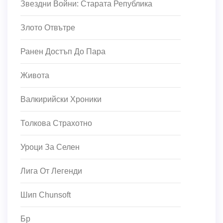
Звездни Войни: Старата Република
Злото Отвътре
Ранен Достъп До Пара
Живота
Валкирийски Хроники
Толкова Страхотно
Уроци За Селен
Лига От Легенди
Шип Chunsoft
Бр