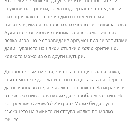
Въпреки че можете да увеличите собствените си
звукови настройки, за да подчертаете определени
фактори, както посочи един от колегите ми
писатели, има и въпрос колко често се появява това.
Аудиото е ключов източник на информация във
всяка игра, но е справедлив аргумент да се запитаме
дали чуването на някои стъпки е
като
критично,
колкото може да е в други шутъри.
Добавете към сместа, че това е опционална кожа,
която можете да платите, но също така да изберете
да не използвате, и е малко по-сложно. За играчите
от високо ниво това може да е проблем за скин. Но
за средния
Overwatch 2
играч? Може би да чуеш
съскането на змиите си струва малко по-малко
финес.