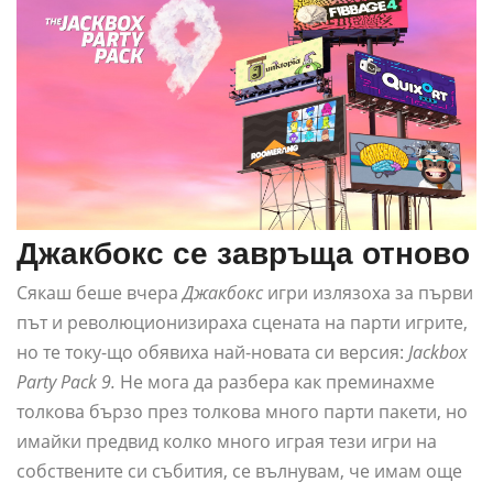
Джакбокс се завръща отново
Сякаш беше вчера
Джакбокс
игри излязоха за първи
път и революционизираха сцената на парти игрите,
но те току-що обявиха най-новата си версия:
Jackbox
Party Pack 9.
Не мога да разбера как преминахме
толкова бързо през толкова много парти пакети, но
имайки предвид колко много играя тези игри на
собствените си събития, се вълнувам, че имам още