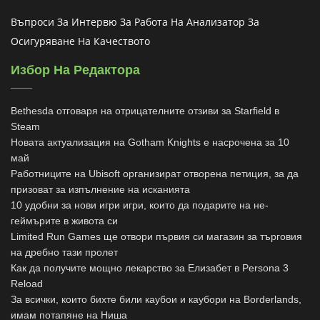
Въпроси За Интервю За Работа На Анализатор За
Осигуряване На Качеството
Избор На Редактора
Bethesda отговаря на отрицателните отзиви за Starfield в
Steam
Новата актуализация на Gotham Knights е насрочена за 10
май
Работниците на Ubisoft организират отворена петиция, за да
призоват за изпълнение на исканията
10 удобни за нови игри игри, които да подарите на не-
геймърите в живота си
Limited Run Games ще отвори първия си магазин за търговия
на дребно тази пролет
Как да получите мощно лекарство за Елизабет в Persona 3
Reload
За всички, които бихте били каубои и каубори на Borderlands,
имам потапяне на Ниша