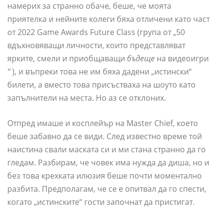
намерих за странно обаче, беше, че моята
приятелка и нейните колеги бяха отличени като част
от 2022 Game Awards Future Class (група от „50
вдъхновяващи личности, които представляват
ярките, смели и приобщаващи
бъдеще
на видеоигри
“
), и въпреки това не им бяха дадени „истински“
билети, а вместо това присъстваха на шоуто като
запълнители на места. Но аз се отклоних.
Отпред имаше и косплейър на Master Chief, което
беше забавно да се види. След известно време той
наистина свали маската си и ми стана странно да го
гледам. Разбирам, че човек има нужда да диша, но и
без това крехката илюзия беше почти моментално
разбита. Предполагам, че се е опитвал да го спести,
когато „истинските“ гости започнат да пристигат.