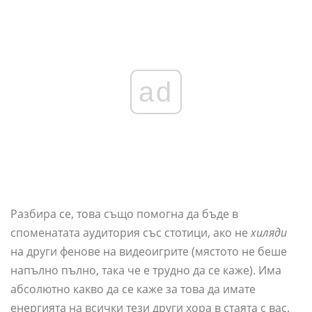
ad
Разбира се, това също помогна да бъде в
споменатата аудитория със стотици, ако не
хиляди
на други фенове на видеоигрите (мястото не беше
напълно пълно, така че е трудно да се каже). Има
абсолютно какво да се каже за това да имате
енергията на всички тези други хора в стаята с вас.