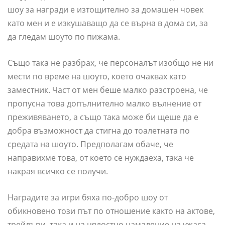
шоу за награди е изтощително за домашен човек
като мен и е изкушаващо да се върна в дома си, за
да гледам шоуто по пижама.
Също така не разбрах, че персоналът изобщо не ни
мести по време на шоуто, което очаквах като
заместник. Част от мен беше малко разстроена, че
пропусна това допълнително малко вълнение от
преживяването, а също така може би щеше да е
добра възможност да стигна до тоалетната по
средата на шоуто. Предполагам обаче, че
направихме това, от което се нуждаеха, така че
накрая всичко се получи.
Наградите за игри бяха по-добро шоу от
обикновено този път по отношение както на актове,
трейлъри, така и на цялостно намаление на ужаса,