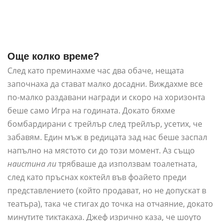
Още колко време?
След като преминахме час два обаче, нещата
започнаха да стават малко досадни. Виждахме все
по-малко раздавани награди и скоро на хоризонта
беше само Игра на годината. Докато бяхме
бомбардирани с трейлър след трейлър, усетих, че
забавям. Един мъж в редицата зад нас беше заспал
напълно на мястото си до този момент. Аз също
наистина ли
трябваше да използвам тоалетната,
след като пръснах коктейл във фоайето преди
представлението (който продават, но не допускат в
театъра), така че стигах до точка на отчаяние, докато
минутите тиктакаха. Джеф изрично каза, че шоуто