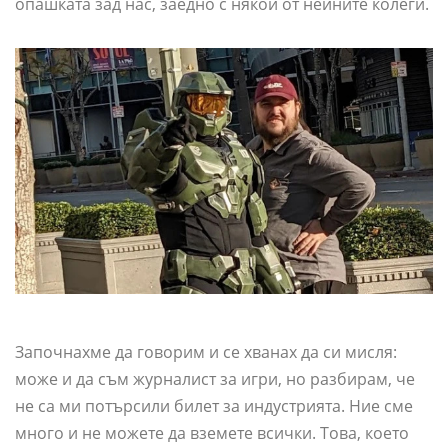
опашката зад нас, заедно с някои от нейните колеги.
Започнахме да говорим и се хванах да си мисля:
може и да съм журналист за игри, но разбирам, че
не са ми потърсили билет за индустрията. Ние сме
много и не можете да вземете всички. Това, което