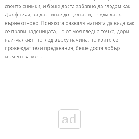
своите снимки, и беше доста забавно да гледам как
Джеф тича, за да стигне до целта си, преди да се
върне отново. Понякога разваля магията да видя как
се прави наденицата, но от моя гледна точка, дори
най-малкият поглед върху начина, по който се
провеждат тези предавания, беше доста добър
момент за мен.
ad