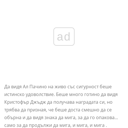
ad
Да видя Ал Пачино на живо със сигурност беше
истинско удоволствие. Беше много готино да видя
Кристофър Джъдж да получава наградата си, но
трябва да призная, че беше доста смешно да се
обърна и да видя знака да мига, за да го опакова...
само за да продължи да мига, и мига, и мига .