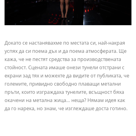
Докато се настанявахме по местата си, най-накрая
успях да си поема дъх и да поема атмосферата. Ще
кажа, че не пестят средства за производствената
стойност. Сцената имаше онези тунели отстрани с
екрани зад тях и можехте да видите от публиката, че
големите, привидно свободно плаващи метални
пръти, които изграждаха тунелите, всъщност бяха
окачени на метална жица… неща? Нямам идея как
да го нарека, но знам, че изглеждаше доста готино.