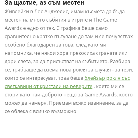
За щастие, аз съм местен
Живеейки в Лос Анджелис, имам късмета да бъда
местен на много събития в игрите и The Game
Awards е едно от тях. С трафика беше само
сравнително кратко пътуване до там и се почувствах
особено благодарен за това, след като ми
напомниха, че някои хора прекосиха страната или
дори света, за да присъстват на събитието. Разбира
се, трябваше да взема нова рокля за случая - за тези,
които се интересуват, това беше
блейзър рокля със
светкавици от кристали на реверите
, което ми се
стори като най-доброто нещо за Game Awards, което
можех да намеря. Приемам всяко извинение, за да
се облека с всичко възможно.