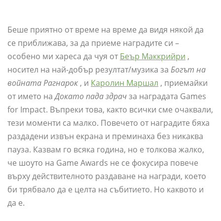
Беше приятно от време на време да видя някой да
се приближава, за да приеме наградите си –
особено ми хареса да чуя от
Беър Маккрийри
,
носител на най-добър резултат/музика за
Богът на
войната Рагнарок
, и
Каролин Маршал
, приемайки
от името на
Докато пада здрач
за наградата Games
for Impact. Въпреки това, както всички сме очаквали,
тези моменти са малко. Повечето от наградите бяха
раздадени извън екрана и преминаха без никаква
пауза. Казвам го всяка година, но е толкова жалко,
че шоуто на Game Awards не се фокусира повече
върху действителното раздаване на награди, което
би трябвало да е целта на събитието. Но каквото и
да е.