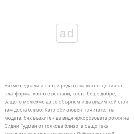
ad
Бяхме седнали и на три реда от малката сценична
платформа, която е встрани, което беше добре,
защото можехме да се обърнем и да видим кой стои
там доста близо. Като обикновен почитател на
модата, бях възхитен да видя яркорозовата рокля на
Сидни Гудман от толкова близо, а също така