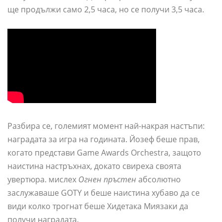
ще продължи само 2,5 часа, но се получи 3,5 часа.
Разбира се, големият момент най-накрая настъпи:
наградата за игра на годината. Йозеф беше прав,
когато представи Game Awards Orchestra, защото
наистина настръхнах, докато свиреха своята
увертюра. мислех
Огнен пръстен
абсолютно
заслужаваше GOTY и беше наистина хубаво да се
види колко трогнат беше Хидетака Миязаки да
получи наградата.