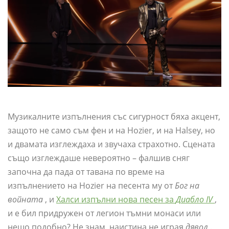
Музикалните изпълнения със сигурност бяха акцент,
защото не само съм фен и на Hozier, и на Halsey, но
и двамата изглеждаха и звучаха страхотно. Сцената
също изглеждаше невероятно – фалшив сняг
започна да пада от тавана по време на
изпълнението на Hozier на песента му от
Бог на
войната
, и
Халси изпълни нова песен за
Диабло IV
,
и е бил придружен от легион тъмни монаси или
нещо подобно? Не знам, наистина не играя
дявол
.