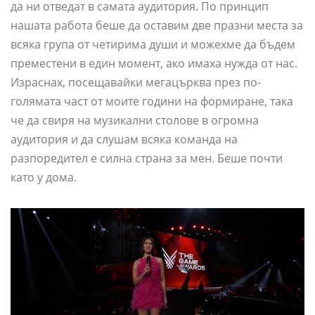
да ни отведат в самата аудитория. По принцип
нашата работа беше да оставим две празни места за
всяка група от четирима души и можехме да бъдем
преместени в един момент, ако имаха нужда от нас.
Израснах, посещавайки мегацърква през по-
голямата част от моите години на формиране, така
че да свиря на музикални столове в огромна
аудитория и да слушам всяка команда на
разпоредител е силна страна за мен. Беше почти
като у дома.