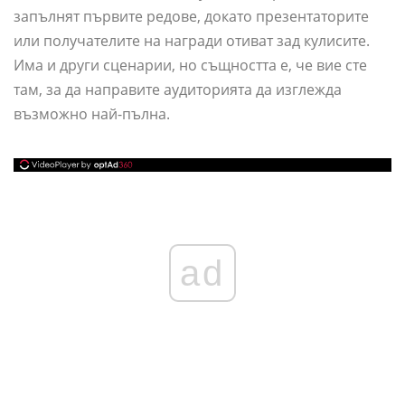
запълнят първите редове, докато презентаторите
или получателите на награди отиват зад кулисите.
Има и други сценарии, но същността е, че вие ​​сте
там, за да направите аудиторията да изглежда
възможно най-пълна.
ad