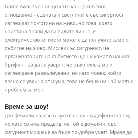
Game Awards са нещо като концерт в това
отношение – сцената и светлините със сигурност
изглеждат по-готини на живо, но това, което
наистина прави да ги видите лично, е
електричеството, което можете да получите само от
събитие на живо. Мислех със сигурност, че
организаторите на събитието ще ни кажат в нашия
брифинг, за да се уверят, че ръкопляскаме и
изглеждаме развълнувани, но като човек, който
лесно се увлича от шума, това не беше ни най-малък
проблем за мен.
Време за шоу!
Джеф Кийли излезе в луксозен син кадифен костюм,
но като се има предвид, че той е домакин, със
сигурност можеше да бъде по-добре ушит. Мразя да