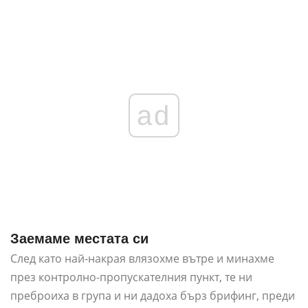
ad
Заемаме местата си
След като най-накрая влязохме вътре и минахме
през контролно-пропускателния пункт, те ни
преброиха в група и ни дадоха бърз брифинг, преди