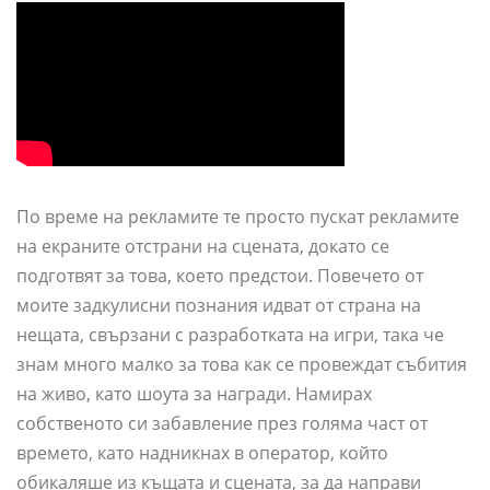
По време на рекламите те просто пускат рекламите
на екраните отстрани на сцената, докато се
подготвят за това, което предстои. Повечето от
моите задкулисни познания идват от страна на
нещата, свързани с разработката на игри, така че
знам много малко за това как се провеждат събития
на живо, като шоута за награди. Намирах
собственото си забавление през голяма част от
времето, като надникнах в оператор, който
обикаляше из къщата и сцената, за да направи