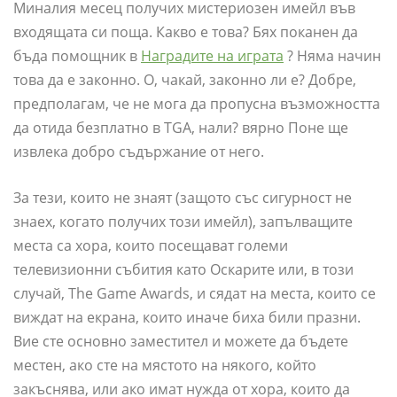
Миналия месец получих мистериозен имейл във
входящата си поща. Какво е това? Бях поканен да
бъда помощник в
Наградите на играта
? Няма начин
това да е законно. О, чакай, законно ли е? Добре,
предполагам, че не мога да пропусна възможността
да отида безплатно в TGA, нали? вярно Поне ще
извлека добро съдържание от него.
За тези, които не знаят (защото със сигурност не
знаех, когато получих този имейл), запълващите
места са хора, които посещават големи
телевизионни събития като Оскарите или, в този
случай, The Game Awards, и сядат на места, които се
виждат на екрана, които иначе биха били празни.
Вие сте основно заместител и можете да бъдете
местен, ако сте на мястото на някого, който
закъснява, или ако имат нужда от хора, които да