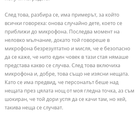
След това, разбира се, има примерът, за който
всички говореха: онова случайно дете, което се
приближи до микрофона. Последва момент на
неловко мълчание, докато той говореше в
микрофона безрезултатно и мисля, че е безопасно
да се каже, че нито един човек в тази стая нямаше
представа какво се случва. След това включиха
микрофона и, добре, това също не изясни нещата.
Като се има предвид, че персоналът беше над
нещата през цялата нощ от моя гледна точка, аз съм
шокиран, че той дори успя да се качи там, но хей,
такива неща се случват.