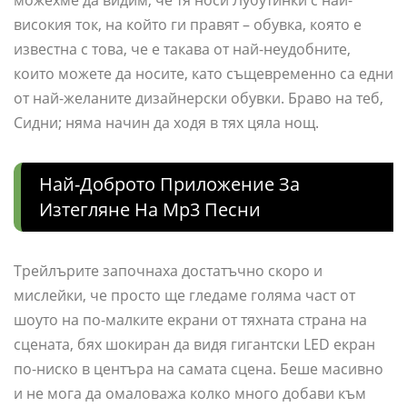
можехме да видим, че тя носи Лубутинки с най-
високия ток, на който ги правят – обувка, която е
известна с това, че е такава от най-неудобните,
които можете да носите, като същевременно са едни
от най-желаните дизайнерски обувки. Браво на теб,
Сидни; няма начин да ходя в тях цяла нощ.
Най-Доброто Приложение За
Изтегляне На Mp3 Песни
Трейлърите започнаха достатъчно скоро и
мислейки, че просто ще гледаме голяма част от
шоуто на по-малките екрани от тяхната страна на
сцената, бях шокиран да видя гигантски LED екран
по-ниско в центъра на самата сцена. Беше масивно
и не мога да омаловажа колко много добави към