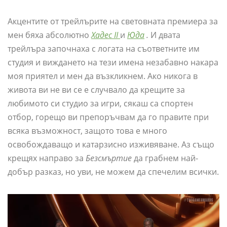
Акцентите от трейлърите на световната премиера за
мен бяха абсолютно
Хадес II
и
Юда
.
И двата
трейлъра започнаха с логата на съответните им
студия и виждането на тези имена незабавно накара
моя приятел и мен да възкликнем. Ако никога в
живота ви не ви се е случвало да крещите за
любимото си студио за игри, сякаш са спортен
отбор, горещо ви препоръчвам да го правите при
всяка възможност, защото това е много
освобождаващо и катарзисно изживяване. Аз също
крещях направо за
Безсмъртие
да грабнем най-
добър разказ, но уви, не можем да спечелим всички.