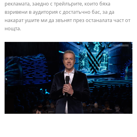
рекламата, заедно с трейлърите, които бяха
взривени в аудитория с достатъчно бас, за да
накарат ушите ми да звънят през останалата част от
нощта.