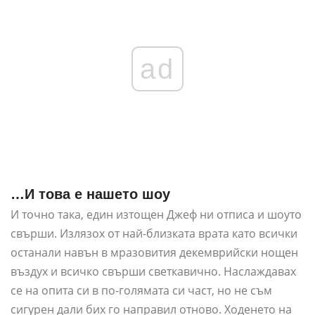
ad
…И това е нашето шоу
И точно така, един изтощен Джеф ни отписа и шоуто
свърши. Излязох от най-близката врата като всички
останали навън в мразовития декемврийски нощен
въздух и всичко свърши светкавично. Наслаждавах
се на опита си в по-голямата си част, но не съм
сигурен дали бих го направил отново. Ходенето на