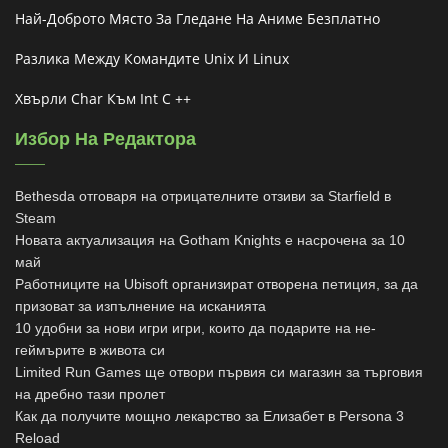
Най-Доброто Място За Гледане На Аниме Безплатно
Разлика Между Командите Unix И Linux
Хвърли Char Към Int C ++
Избор На Редактора
Bethesda отговаря на отрицателните отзиви за Starfield в
Steam
Новата актуализация на Gotham Knights е насрочена за 10
май
Работниците на Ubisoft организират отворена петиция, за да
призоват за изпълнение на исканията
10 удобни за нови игри игри, които да подарите на не-
геймърите в живота си
Limited Run Games ще отвори първия си магазин за търговия
на дребно тази пролет
Как да получите мощно лекарство за Елизабет в Persona 3
Reload