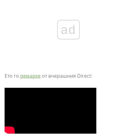
ad
Ето го
ремарке
от вчерашния Direct: