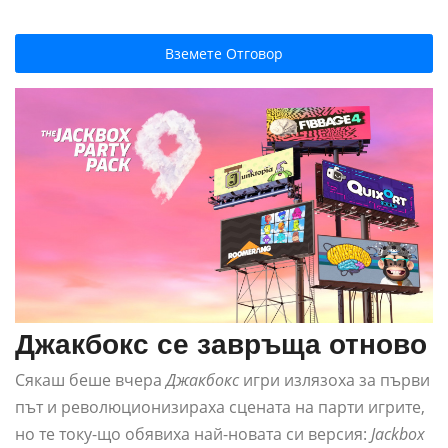
Вземете Отговор
Джакбокс се завръща отново
Сякаш беше вчера
Джакбокс
игри излязоха за първи
път и революционизираха сцената на парти игрите,
но те току-що обявиха най-новата си версия:
Jackbox