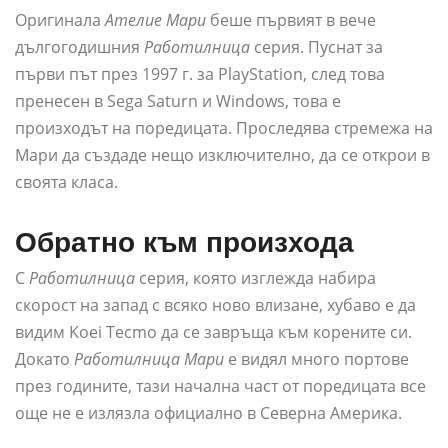
Оригинала
Ателие Мари
беше първият в вече
дългогодишния
Работилница
серия. Пуснат за
първи път през 1997 г. за PlayStation, след това
пренесен в Sega Saturn и Windows, това е
произходът на поредицата. Проследява стремежа на
Мари да създаде нещо изключително, да се открои в
своята класа.
Обратно към произхода
С
Работилница
серия, която изглежда набира
скорост на запад с всяко ново влизане, хубаво е да
видим Koei Tecmo да се завръща към корените си.
Докато
Работилница
Мари
е видял много портове
през годините, тази начална част от поредицата все
още не е излязла официално в Северна Америка.