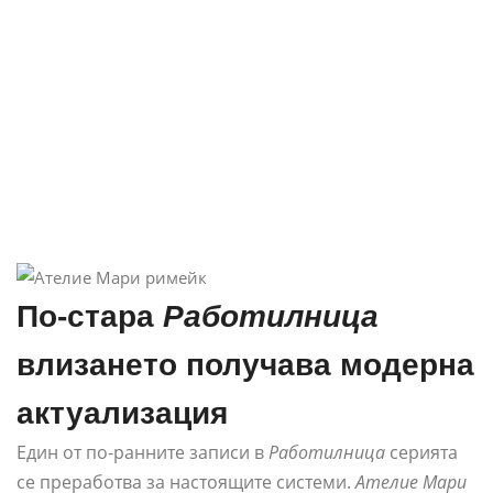
По-стара
Работилница
влизането получава модерна
актуализация
Един от по-ранните записи в
Работилница
серията
се преработва за настоящите системи.
Ателие Мари