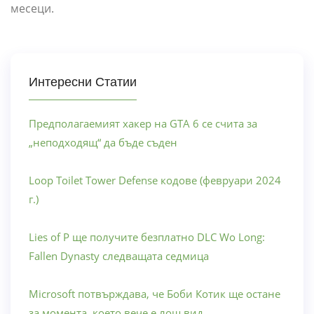
месеци.
Интересни Статии
Предполагаемият хакер на GTA 6 се счита за
„неподходящ“ да бъде съден
Loop Toilet Tower Defense кодове (февруари 2024
г.)
Lies of P ще получите безплатно DLC Wo Long:
Fallen Dynasty следващата седмица
Microsoft потвърждава, че Боби Котик ще остане
за момента, което вече е лош вид