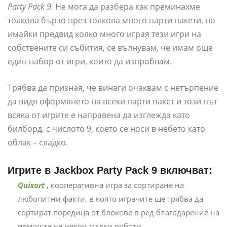
Party Pack 9.
Не мога да разбера как преминахме
толкова бързо през толкова много парти пакети, но
имайки предвид колко много играя тези игри на
собствените си събития, се вълнувам, че имам още
един набор от игри, които да изпробвам.
Трябва да призная, че винаги очаквам с нетърпение
да видя оформянето на всеки парти пакет и този път
всяка от игрите е направена да изглежда като
билборд, с числото 9, което се носи в небето като
облак – сладко.
Игрите в Jackbox Party Pack 9 включват:
Quixort
, кооперативна игра за сортиране на
любопитни факти, в която играчите ще трябва да
сортират поредица от блокове в ред благодарение на
помощта на някои малки роботи.