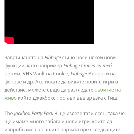
Завръщането на
Fibbage
също носи някои нови
функции, като например
Fibbage Стига за теб
режим, VHS Vault на Cookie,
Fibbage
Въпроси на
фенове и др. Ако искате да видите новите игри в
действие, можете също да разгледате
събитие на
живо
който Джакбокс постави във връзка с Гиш.
The
Jackbox Party Pack 9
ще излезе тази есен, така че
ще имаме много забавни нови игри, които да
изпробваме на нашите партита през следващите