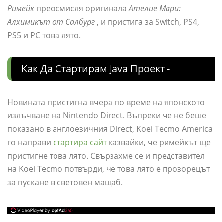
Римейк
преосмисля оригинала
Ателие Мари:
Алхимикът от Салбург
, и пристига за Switch, PS4,
PS5 и PC това лято.
Как Да Стартирам Java Проект -
Новината пристигна вчера по време на японското
излъчване на Nintendo Direct. Въпреки че не беше
показано в англоезичния Direct, Koei Tecmo America
го направи
стартира сайт
казвайки, че римейкът ще
пристигне това лято. Свързахме се и представител
на Koei Tecmo потвърди, че това лято е прозорецът
за пускане в световен мащаб.