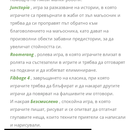
Junctopia
, игра за разказване на истории, в която
играчите са превърнати в жаби от зъл магьосник и
трябва да си проправят път обратно към
благоволението на магьосника, като дават на
произволни обекти забавни предистории, за да
увеличат стойността си.
Roomerang
, ролева игра, в която играчите влизат в
ролята на състезатели в игрите и трябва да отговарят
на подкани и да избягват елиминиране.
Fibbage 4
, завръщането на класика, при която
играчите трябва да блъфират и да накарат другите
играчи да повярват на фалшивите им отговори.
И накрая
Безсмислено
, спокойна игра, в която
играчите пишат, рисуват и се опитват да отгатнат
глупавите неща, които техните приятели са написали
и нарисували.