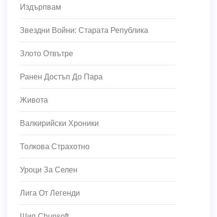
Издърпвам
Звездни Войни: Старата Република
Злото Отвътре
Ранен Достъп До Пара
Живота
Валкирийски Хроники
Толкова Страхотно
Уроци За Селен
Лига От Легенди
Шип Chunsoft