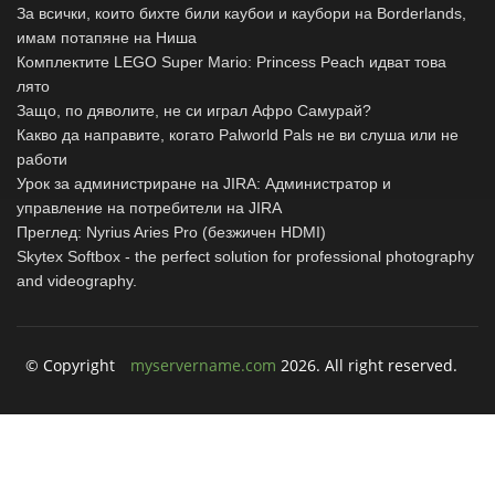
За всички, които бихте били каубои и каубори на Borderlands,
имам потапяне на Ниша
Комплектите LEGO Super Mario: Princess Peach идват това
лято
Защо, по дяволите, не си играл Афро Самурай?
Какво да направите, когато Palworld Pals не ви слуша или не
работи
Урок за администриране на JIRA: Администратор и
управление на потребители на JIRA
Преглед: Nyrius Aries Pro (безжичен HDMI)
Skytex Softbox - the perfect solution for professional photography
and videography.
© Copyright
myservername.com
2026. All right reserved.