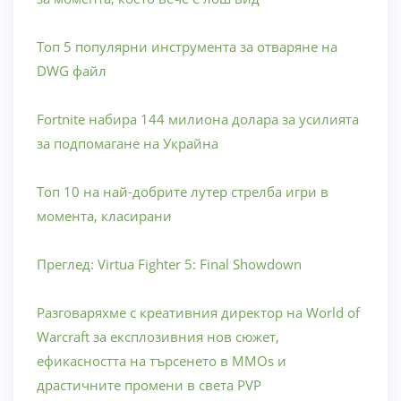
Топ 5 популярни инструмента за отваряне на
DWG файл
Fortnite набира 144 милиона долара за усилията
за подпомагане на Украйна
Топ 10 на най-добрите лутер стрелба игри в
момента, класирани
Преглед: Virtua Fighter 5: Final Showdown
Разговаряхме с креативния директор на World of
Warcraft за експлозивния нов сюжет,
ефикасността на търсенето в MMOs и
драстичните промени в света PVP