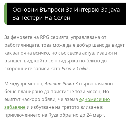
Основни Въпроси За Интервю За Java
За Тестери На Селен
За феновете на RPG серията, управлявана от
работилницата, това може да е добър шанс да видят
как започна всичко, но със свежа актуализация и
външен вид, който се придържа по-близо до
скорошните записи като
Риза
и
Софи
.
Междувременно,
Ателие Рижа 3
първоначално
беше планирано да пристигне този месец. Но
екипът наскоро обяви, че взема
едномесечно
забавяне
и избутване на третото влизане в
приключението на Ryza обратно до 24 март.