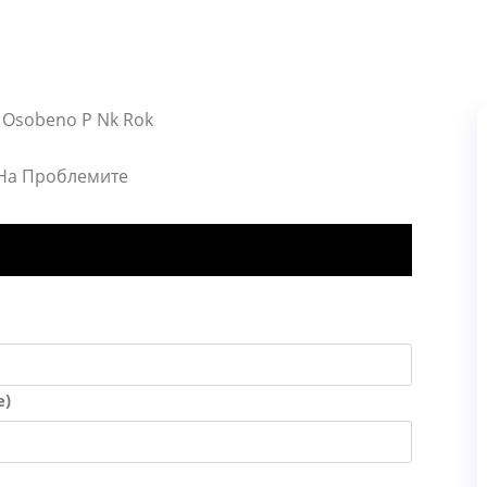
se Osobeno P Nk Rok
 На Проблемите
е)