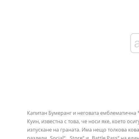
Капитан Бумеранг и неговата емблематична 
Куин, известна с това, че носи яке, което ос
изпускане на граната. Има нещо толкова ков
раздели „Social“, „Store“ и „Battle Pass“ на 