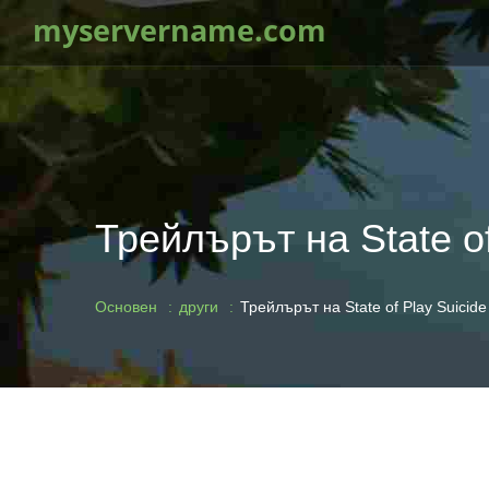
myservername.com
Трейлърът на State o
Основен
други
Трейлърът на State of Play Suici