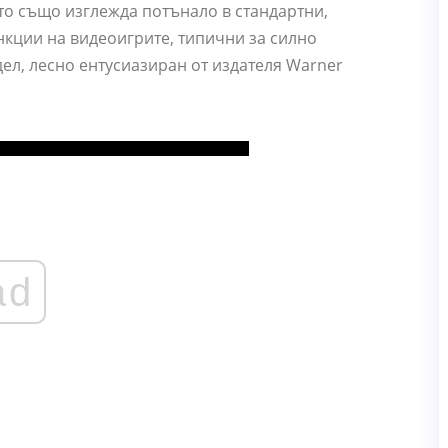
 то също изглежда потънало в стандартни,
нкции на видеоигрите, типични за силно
дел, лесно ентусиазиран от издателя Warner
ad