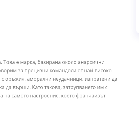
. Това е марка, базирана около анархични
оворим за прецизни командоси от най-високо
и с оръжия, аморални неудачници, изпратени да
ска да върши. Като такова, затрупването им с
за на самото настроение, което франчайзът