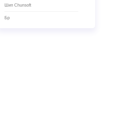
Шип Chunsoft
Бр