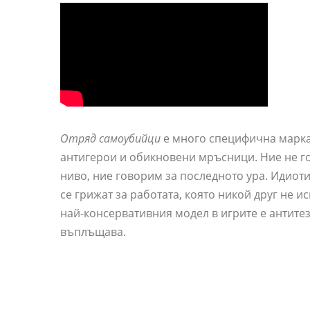
Отряд самоубийци
е много специфична марка
антигерои и обикновени мръсници. Ние не г
ниво, ние говорим за последното ура. Идиот
се грижат за работата, която никой друг не и
най-консервативния модел в игрите е антите
въплъщава.