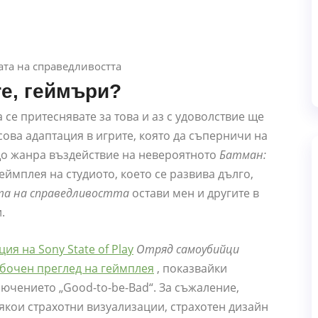
re, геймъри?
 се притеснявате за това и аз с удоволствие ще
ова адаптация в игрите, която да съперничи на
що жанра въздействие на невероятното
Батман:
ймплея на студиото, което се развива дълго,
та на справедливостта
остави мен и другите в
.
ия на Sony State of Play
Отряд самоубийци
бочен преглед на геймплея
, показвайки
лючението „Good-to-be-Bad“. За съжаление,
кои страхотни визуализации, страхотен дизайн