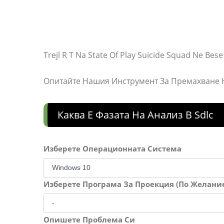
Trejl R T Na State Of Play Suicide Squad Ne Be
Опитайте Нашия Инструмент За Премахване
Каква Е Фазата На Анализ В Sdlc
Изберете Операционната Система
Изберете Програма За Проекция (По Желани
Опишете Проблема Си