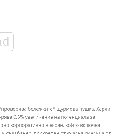
ad
*проверява бележките* щурмова пушка, Харли
игурява 0,6% увеличение на потенциала за
арно корпоративно в екран, който включва
един и същ банер, подкрепен от ужасна смесица от