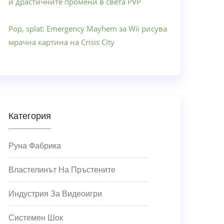
и драстичните промени в света PVP
Pop, splat: Emergency Mayhem за Wii рисува
мрачна картина на Crisis City
Категория
Руна Фабрика
Властелинът На Пръстените
Индустрия За Видеоигри
Системен Шок