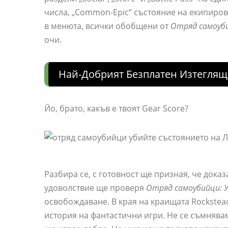
числа, „Common-Epic“ състояние на екипиро
в менюта, всички обобщени от
Отряд самоуб
очи.
Най-Добрият Безплатен Изтегля
Йо, брато, какъв е твоят Gear Score?
Разбира се, с готовност ще призная, че доказа
удоволствие ще проверя
Отряд самоубийци: 
освобождаване. В края на краищата Rockstead
история на фантастични игри. Не се съмнява