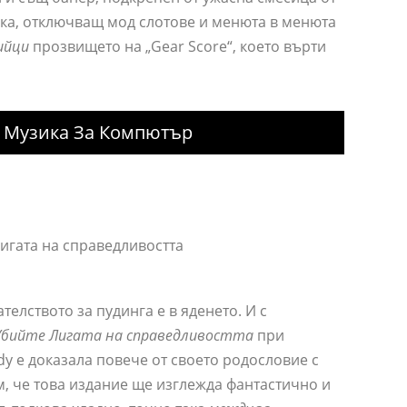
вка, отключващ мод слотове и менюта в менюта
ийци
прозвището на „Gear Score“, което върти
щ Музика За Компютър
телството за пудинга е в яденето. И с
Убийте Лигата на справедливостта
при
y е доказала повече от своето родословие с
м, че това издание ще изглежда фантастично и