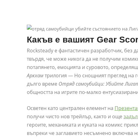
Какъв е вашият Gear Sco
Rocksteady е фантастичен разработчик, без да
твърдя, че може никога да не получим комикс
потапянето, емоцията и суровото, определя
Аркхам
трилогия — Но снощният преглед на ге
дълго време
Отряд самоубийци: Убийте Лига
общността на игрите по-малко ентусиазирани
Осветен като централен елемент на
Презентац
получи чисто нов трейлър, както и още
задъл
героите, механиката и куката на комикс прик
въпреки че заглавието несъмнено включва ня