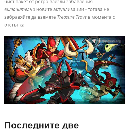
чист пакет от ретро влезли забавления -
включително
новите актуализации - тогава не
забравяйте да вземете
Treasure Trove
в момента с
отстъпка.
Последните две