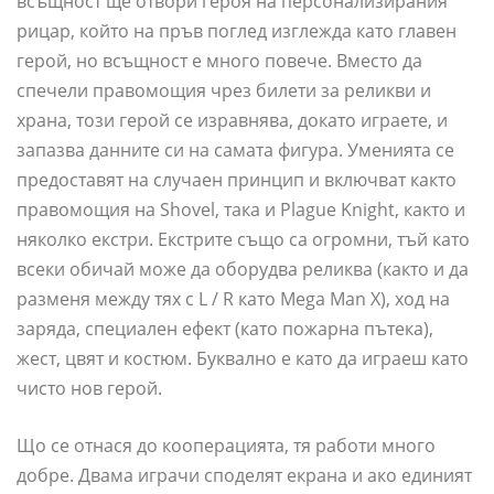
всъщност ще отвори героя на персонализирания
рицар, който на пръв поглед изглежда като главен
герой, но всъщност е много повече. Вместо да
спечели правомощия чрез билети за реликви и
храна, този герой се изравнява, докато играете, и
запазва данните си на самата фигура. Уменията се
предоставят на случаен принцип и включват както
правомощия на Shovel, така и Plague Knight, както и
няколко екстри. Екстрите също са огромни, тъй като
всеки обичай може да оборудва реликва (както и да
разменя между тях с L / R като Mega Man X), ход на
заряда, специален ефект (като пожарна пътека),
жест, цвят и костюм. Буквално е като да играеш като
чисто нов герой.
Що се отнася до кооперацията, тя работи много
добре. Двама играчи споделят екрана и ако единият