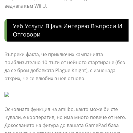
веднага към Wii U.
Уеб Услуги В Java Интервю Въпроси И
Отговори
Въпреки факта, че приключих кампанията
приблизително 10 пъти от нейното стартиране (без
да се брои добавката Plague Knight), с изненада
открих, че се влюбих в нея отново.
Основната функция на amiibo, както може би сте
чували, е кооператив, но има много повече от него.
Докосването на фигура до вашата GamePad база