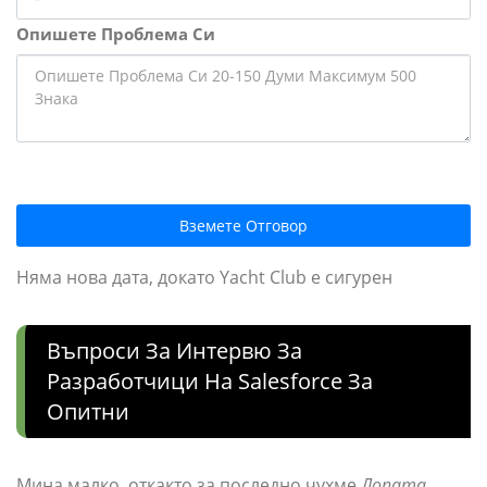
Опишете Проблема Си
Вземете Отговор
Няма нова дата, докато Yacht Club е сигурен
Въпроси За Интервю За
Разработчици На Salesforce За
Опитни
Мина малко, откакто за последно чухме
Лопата