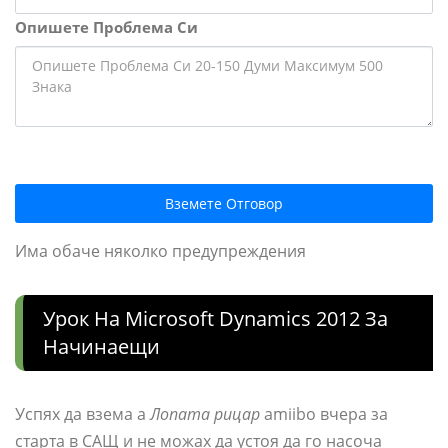
Опишете Проблема Си
Вземете Отговор
Има обаче няколко предупреждения
Урок На Microsoft Dynamics 2012 За
Начинаещи
Успях да взема а
Лопата рицар
amiibo вчера за
старта в САЩ и не можах да устоя да го насоча