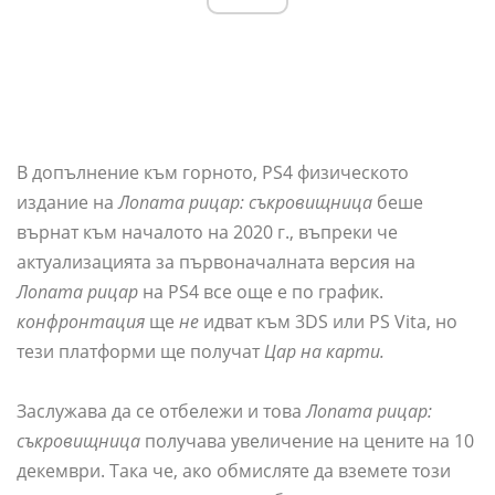
В допълнение към горното, PS4 физическото
издание на
Лопата рицар: съкровищница
беше
върнат към началото на 2020 г., въпреки че
актуализацията за първоначалната версия на
Лопата рицар
на PS4 все още е по график.
конфронтация
ще
не
идват към 3DS или PS Vita, но
тези платформи ще получат
Цар на карти.
Заслужава да се отбележи и това
Лопата рицар:
съкровищница
получава увеличение на цените на 10
декември. Така че, ако обмисляте да вземете този