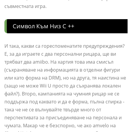
съвместната игра.
Символ Към Низ C ++
И така, какви са гореспоменатите предупреждения?
Е, за да играете с два персонални рицара, ще ви
трябват два amiibo. На хартия това има смисъл
(съхраняване на информацията в отделни фигури
или като форма на DRM), но на друга, тя наистина не
(защо не може Wii U просто да съхранява локален
файл?). Второ, кампанията на чумния рицар не се
поддържа под каквато и да е форма, пълна спирка -
така че не се вълнувайте твърде много от
перспективата за присъединяване на персонала и
чумата. Макар че е безспорно, че ако amvelo на