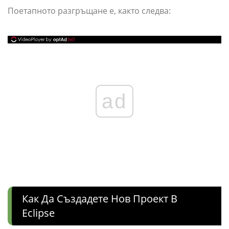
Поетапното разгръщане е, както следва:
ad
Как Да Създадете Нов Проект В
Eclipse