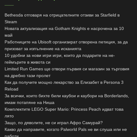
Bethesda отговаря на отрицателните отзиви за Starfield в
Steam
Новата актуализация на Gotham Knights е насрочена за 10
май
Работниците на Ubisoft организират отворена петиция, за да
призоват за изпълнение на исканията
10 удобни за нови игри игри, които да подарите на не-
геймърите в живота си
Limited Run Games ще отвори първия си магазин за търговия
на дребно тази пролет
Как да получите мощно лекарство за Елизабет в Persona 3
Reload
За всички, които бихте били каубои и каубори на Borderlands,
имам потапяне на Ниша
Комплектите LEGO Super Mario: Princess Peach идват това
лято
Защо, по дяволите, не си играл Афро Самурай?
Какво да направите, когато Palworld Pals не ви слуша или не
работи