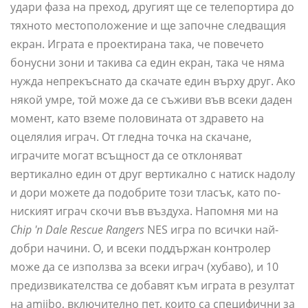
удари фаза на преход, другият ще се телепортира до
тяхното местоположение и ще започне следващия
екран. Играта е проектирана така, че повечето
бонусни зони и такива са един екран, така че няма
нужда непрекъснато да скачате един върху друг. Ако
някой умре, той може да се съживи във всеки даден
момент, като вземе половината от здравето на
оцелялия играч. От гледна точка на скачане,
играчите могат всъщност да се отклоняват
вертикално един от друг вертикално с натиск надолу
и дори можете да подобрите този тласък, като по-
ниският играч скочи във въздуха. Напомня ми на
Chip 'n Dale Rescue Rangers
NES игра по всички най-
добри начини. О, и всеки поддържан контролер
може да се използва за всеки играч (хубаво), и 10
предизвикателства се добавят към играта в резултат
на amiibo, включително пет, които са специфични за