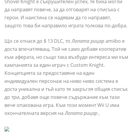
Shovel Knight е съкрушителен успех, те биха могли
да направят повече, за да отговарят на списъка с
герои. И наистина се надявам да го направят,
защото това би направило играта толкова по-добра.
Що се отнася до $ 13 DLC, то
Лопата рицар
amiibo е
доста впечатляващ. Той не само добавя кооператив
към аферата, но също така възбуди интереса ми към
кампанията за един играч с Custom Knight.
Концепцията за предоставяне на един
индивидуален персонаж на ниво ниво система е
доста уникална и тъй като тя закръгля общия списък
до три, добавя още повече съдържание към тази
вече опакована игра. Към този момент Wii U има
окончателната версия на
Лопата рицар
,