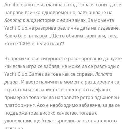
Amiibo също се изтласква назад. Това е в опит да се
направи всичко едновременно, завършване на
Лопата рицар
история с един замах. За момента
Yacht Club не разкрива различна дата на издаване.
Както блогът казва: „Ще го обявим завинаги, след
като е 100% в целия план“!
Въпреки че със сигурност е разочароващо да чуете
как всяка игра се забавя, не може да се разсърди с
Yacht Club Games за това как се справи.
Лопата
рицар
, И двете налични в момента разширения са
страхотни и заглавието се превърна в дефакто
пример за това как да направите ретро вдъхновен
платформинг. Ако е необходимо забавяне, за да се
поддържа това високо качество, тогава с
удоволствие ще бъда търпелив за окончателното
издание.