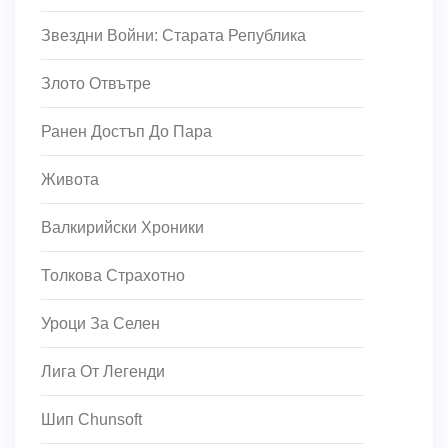
Звездни Войни: Старата Република
Злото Отвътре
Ранен Достъп До Пара
Живота
Валкирийски Хроники
Толкова Страхотно
Уроци За Селен
Лига От Легенди
Шип Chunsoft