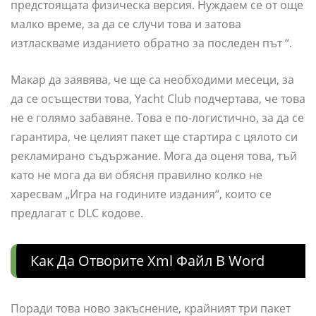
предстоящата физическа версия. Нуждаем се от още
малко време, за да се случи това и затова
изтласкваме изданието обратно за последен път “.
Макар да заявява, че ще са необходими месеци, за
да се осъществи това, Yacht Club подчертава, че това
не е голямо забавяне. Това е по-логистично, за да се
гарантира, че целият пакет ще стартира с цялото си
рекламирано съдържание. Мога да оценя това, тъй
като не мога да ви обясня правилно колко не
харесвам „Игра на годините издания“, които се
предлагат с DLC кодове.
Как Да Отворите Xml Файл В Word
Поради това ново закъснение, крайният три пакет