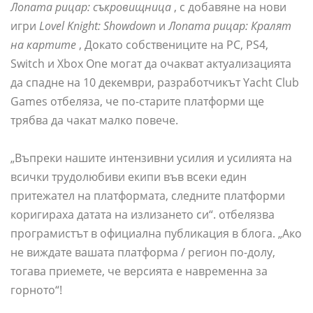
Лопата рицар: съкровищница
, с добавяне на нови
игри
Lovel Knight: Showdown
и
Лопата рицар: Кралят
на картите
, Докато собствениците на PC, PS4,
Switch и Xbox One могат да очакват актуализацията
да спадне на 10 декември, разработчикът Yacht Club
Games отбеляза, че по-старите платформи ще
трябва да чакат малко повече.
„Въпреки нашите интензивни усилия и усилията на
всички трудолюбиви екипи във всеки един
притежател на платформата, следните платформи
коригираха датата на излизането си“. отбелязва
програмистът в официална публикация в блога. „Ако
не виждате вашата платформа / регион по-долу,
тогава приемете, че версията е навременна за
горното“!