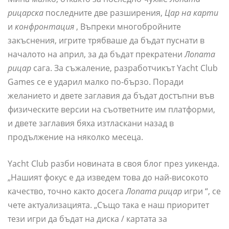
рицарска
последните две разширения,
Цар на карти
и
конфронтация
, Въпреки многобройните
закъснения, игрите трябваше да бъдат пуснати в
началото на април, за да бъдат прекратени
Лопата
рицар
сага. За съжаление, разработчикът Yacht Club
Games се е ударил малко по-бързо. Поради
желанието и двете заглавия да бъдат достъпни във
физическите версии на съответните им платформи,
и двете заглавия бяха изтласкани назад в
продължение на няколко месеца.
Yacht Club разби новината в своя блог през уикенда.
„Нашият фокус е да изведем това до най-високото
качество, точно както досега
Лопата рицар
игри “, се
чете актуализацията. „Също така е наш приоритет
тези игри да бъдат на диска / картата за