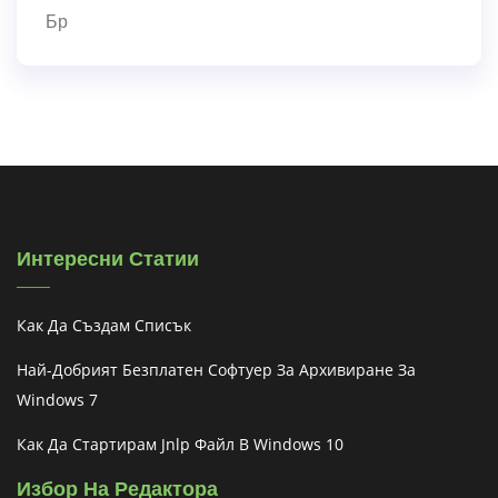
Бр
Интересни Статии
Как Да Създам Списък
Най-Добрият Безплатен Софтуер За Архивиране За
Windows 7
Как Да Стартирам Jnlp Файл В Windows 10
Избор На Редактора