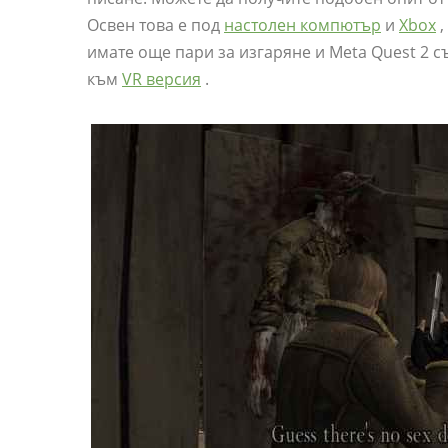
Освен това е под
настолен компютър
и
Xbox
,
имате още пари за изгаряне и Meta Quest 2 с
към
VR версия
.