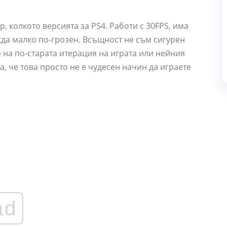
, колкото версията за PS4. Работи с 30FPS, има
да малко по-грозен. Всъщност не съм сигурен
 на по-старата итерация на играта или нейния
а, че това просто не е чудесен начин да играете
ad