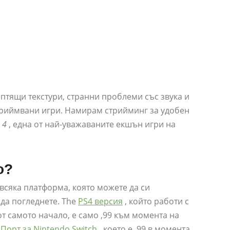
ептящи текстури, странни проблеми със звука и
стриймвани игри. Намирам стрийминг за удобен
 4
, една от най-уважаваните екшън игри на
о?
всяка платформа, която можете да си
 да погледнете. The
PS4 версия
, който работи с
т самото начало, е само ,99 към момента на
т
Порт за Nintendo Switch
, което е ,99 в момента.