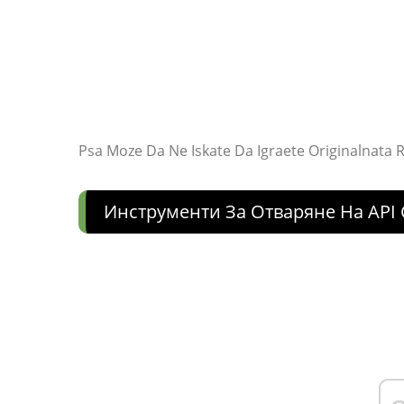
Psa Moze Da Ne Iskate Da Igraete Originalnata R
Инструменти За Отваряне На API 