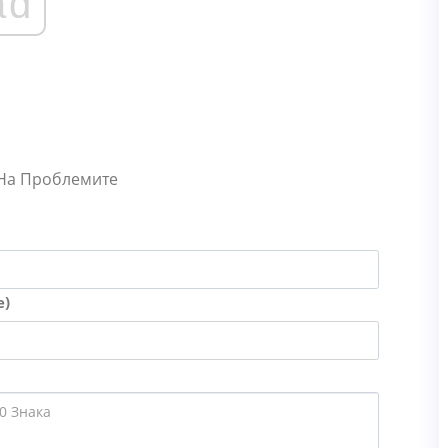
ad
 На Проблемите
е)