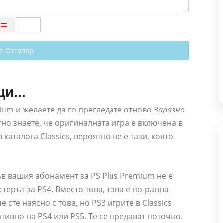
е Отговор
и...
mium и желаете да го прегледате отново
Заразно
тно знаете, че оригиналната игра е включена в
каталога Classics, вероятно не е тази, която
в вашия абонамент за PS Plus Premium не е
астерът за PS4. Вместо това, това е по-ранна
 сте наясно с това, но PS3 игрите в Classics
ативно на PS4 или PS5. Те се предават поточно.