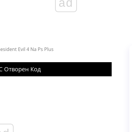
ad
esident Evil 4 Na Ps Plus
С Отворен Код