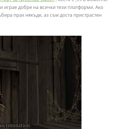
 и играе добре на всички тези платформи. Ако
ъбира прах някъде, аз съм доста пристрастен