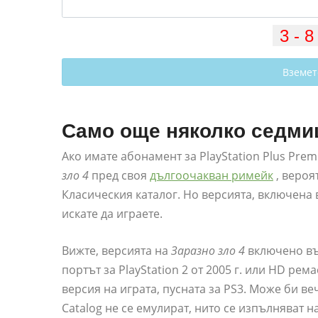
Вземет
Само още няколко седмиц
Ако имате абонамент за PlayStation Plus Pre
зло 4
пред своя
дългоочакван римейк
, вероя
Класическия каталог. Но версията, включена в 
искате да играете.
Вижте, версията на
Заразно зло 4
включено въ
портът за PlayStation 2 от 2005 г. или HD рем
версия на играта, пусната за PS3. Може би вече
Catalog не се емулират, нито се изпълняват н