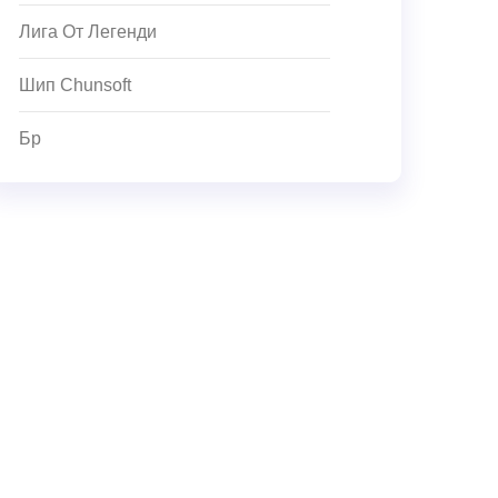
Лига От Легенди
Шип Chunsoft
Бр