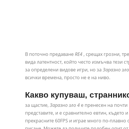
В поточно предаване
RE4
, срещах грозни, тр
вида латентност, който често измъчва тези 
за определени видове игри, но за
Заразно зло
всички времена, просто не е на ниво.
Какво купуваш, странник
за щастие,
Заразно зло 4
е пренесен на почти 
представите, и е сравнително евтин, където и
прекрасните 60FPS и играе много по-плавно о
писане. Можете да получите подобен опит о