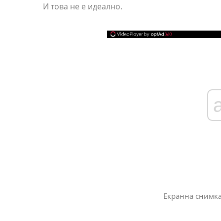
И това не е идеално.
Екранна снимка 