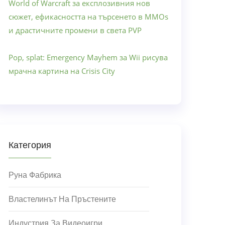
World of Warcraft за експлозивния нов
сюжет, ефикасността на търсенето в MMOs
и драстичните промени в света PVP
Pop, splat: Emergency Mayhem за Wii рисува
мрачна картина на Crisis City
Категория
Руна Фабрика
Властелинът На Пръстените
Индустрия За Видеоигри