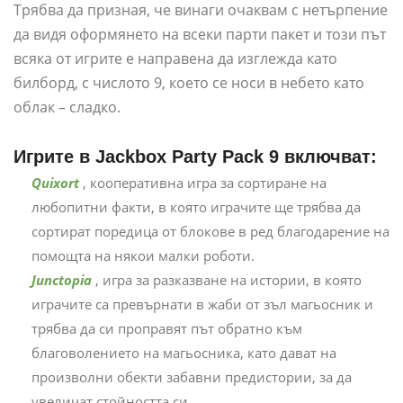
Трябва да призная, че винаги очаквам с нетърпение
да видя оформянето на всеки парти пакет и този път
всяка от игрите е направена да изглежда като
билборд, с числото 9, което се носи в небето като
облак – сладко.
Игрите в Jackbox Party Pack 9 включват:
Quixort
, кооперативна игра за сортиране на
любопитни факти, в която играчите ще трябва да
сортират поредица от блокове в ред благодарение на
помощта на някои малки роботи.
Junctopia
, игра за разказване на истории, в която
играчите са превърнати в жаби от зъл магьосник и
трябва да си проправят път обратно към
благоволението на магьосника, като дават на
произволни обекти забавни предистории, за да
увеличат стойността си.