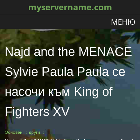
myservername.com
МЕНЮ
Najd and the MENACE
Sylvie Paula Paula се
насочи към King of
Fighters XV
Основен
други