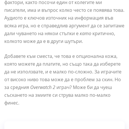
фактори, както посочи един от колегите ми
писатели, има и въпрос колко често се появява това.
Аудиото е ключов източник на информация във
всяка игра, но е справедлив аргумент да се запитаме
дали чуването на някои стъпки е
като
критично,
колкото може да е в други шутъри.
Добавете към сместа, че това е опционална кожа,
която можете да платите, но също така да изберете
да не използвате, и е малко по-сложно. За играчите
от високо ниво това може да е проблем за скин. Но
за средния
Overwatch 2
играч? Може би да чуеш
съскането на змиите си струва малко по-малко
финес.