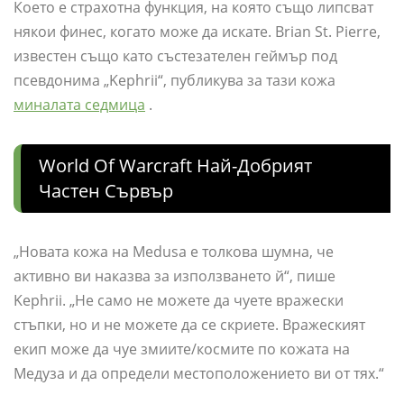
Което е страхотна функция, на която също липсват
някои финес, когато може да искате. Brian St. Pierre,
известен също като състезателен геймър под
псевдонима „Kephrii“, публикува за тази кожа
миналата седмица
.
World Of Warcraft Най-Добрият
Частен Сървър
„Новата кожа на Medusa е толкова шумна, че
активно ви наказва за използването й“, пише
Kephrii. „Не само не можете да чуете вражески
стъпки, но и не можете да се скриете. Вражеският
екип може да чуе змиите/космите по кожата на
Медуза и да определи местоположението ви от тях.“