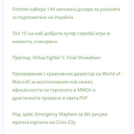
Fortnite набира 144 милиона долара за усилията
за подпомагане на Украйна
Топ 10 на най-добрите лутер стрелба игри в
момента, класирани
Преглед: Virtua Fighter 5: Final Showdown
Разговаряхме с креативния директор на World of
Warcraft за експлозивния нов сюжет,
ефикасността на търсенето в MMOs и
драстичните промени в света PVP
Pop, splat: Emergency Mayhem за Wii рисува
мрачна картина на Crisis City