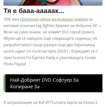
Тя е бааа-ааааак...
SNK има
предложи някои вълнуващи новини
за
неговия отличен tag-fighter
Кралят на бойците XV
—
Вече не само знаем, че новият DLC герой Шинго
Ябуки ще се завърне още следващата седмица, но
разработчикът също разкри още два персонажа,
които идват по пътя ни през 2023 г.: борещият се с
престъпността бдител Найд и ужасяващата Силви
Пола Паула!
Най-Добрият DVD Софтуер За
Копиране За
В актуализация на
KoF XV
Пътната карта на Сезон 2