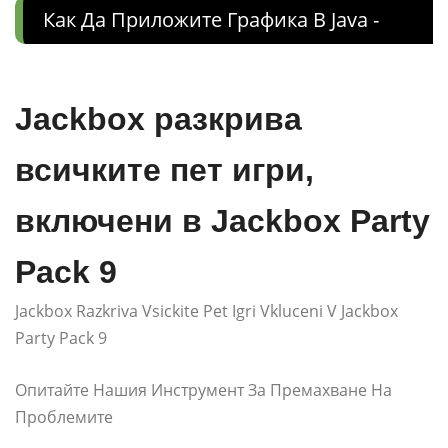
Как Да Приложите Графика В Java -
Jackbox разкрива
всичките пет игри,
включени в Jackbox Party
Pack 9
Jackbox Razkriva Vsickite Pet Igri Vkluceni V Jackbox
Party Pack 9
Опитайте Нашия Инструмент За Премахване На
Проблемите