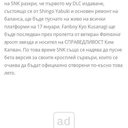
на SNK разкри, че първото му DLC издаване,
състоящо се от Shingo Yabuki и основен ремонт на
баланса, ще бъде пуснато на живо на всички
платформи на 17 януари. Fanboy Kyo Kusanagi ще
бъде последван през пролетта от ветеран
Фатална
ярост
звезда и носител на СПРАВЕДЛИВОСТ Ким
Капван. По това време SNK също се надява да пусне
бета версия за своите кросплей сървъри, които се
очаква да бъдат официално отворени по-късно това
лято.
ad