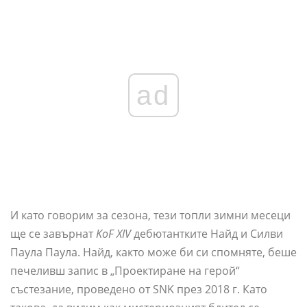
ad
И като говорим за сезона, тези топли зимни месеци
ще се завърнат
KoF XIV
дебютантките Найд и Силви
Паула Паула. Найд, както може би си спомняте, беше
печеливш запис в „Проектиране на герой“
състезание, проведено от SNK през 2018 г. Като