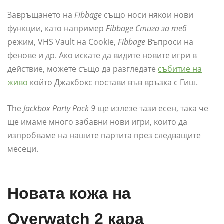
Завръщането на
Fibbage
също носи някои нови
функции, като например
Fibbage Стига за теб
режим, VHS Vault на Cookie,
Fibbage
Въпроси на
фенове и др. Ако искате да видите новите игри в
действие, можете също да разгледате
събитие на
живо
който Джакбокс постави във връзка с Гиш.
The
Jackbox Party Pack 9
ще излезе тази есен, така че
ще имаме много забавни нови игри, които да
изпробваме на нашите партита през следващите
месеци.
Новата кожа на
Overwatch 2 кара