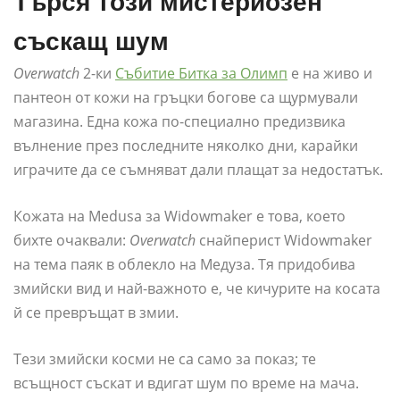
Търся този мистериозен
съскащ шум
Overwatch
2-ки
Събитие Битка за Олимп
е на живо и
пантеон от кожи на гръцки богове са щурмували
магазина. Една кожа по-специално предизвика
вълнение през последните няколко дни, карайки
играчите да се съмняват дали плащат за недостатък.
Кожата на Medusa за Widowmaker е това, което
бихте очаквали:
Overwatch
снайперист Widowmaker
на тема паяк в облекло на Медуза. Тя придобива
змийски вид и най-важното е, че кичурите на косата
й се превръщат в змии.
Тези змийски косми не са само за показ; те
всъщност съскат и вдигат шум по време на мача.