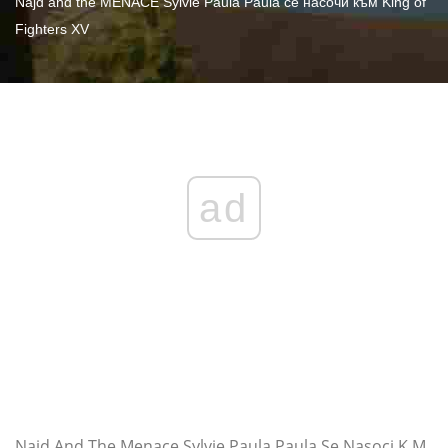
Najd and the MENACE Sylvie Paula Paula се насочи към King of
Fighters XV
ad
Najd And The Menace Sylvie Paula Paula Se Nasoci K M