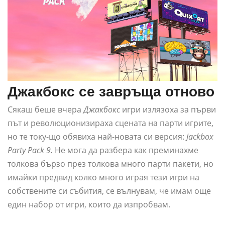
Джакбокс се завръща отново
Сякаш беше вчера
Джакбокс
игри излязоха за първи
път и революционизираха сцената на парти игрите,
но те току-що обявиха най-новата си версия:
Jackbox
Party Pack 9.
Не мога да разбера как преминахме
толкова бързо през толкова много парти пакети, но
имайки предвид колко много играя тези игри на
собствените си събития, се вълнувам, че имам още
един набор от игри, които да изпробвам.