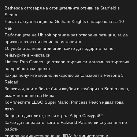
Bethesda отговаря на отрицателните отзиви за Starfield в
Steam
Новата актуализация на Gotham Knights е насрочена за 10
май
Работниците на Ubisoft организират отворена петиция, за да
призоват за изпълнение на исканията
10 удобни за нови игри игри, които да подарите на не-
геймърите в живота си
Limited Run Games ще отвори първия си магазин за търговия
на дребно тази пролет
Как да получите мощно лекарство за Елизабет в Persona 3
Reload
За всички, които бихте били каубои и каубори на Borderlands,
имам потапяне на Ниша
Комплектите LEGO Super Mario: Princess Peach идват това
лято
Защо, по дяволите, не си играл Афро Самурай?
Какво да направите, когато Palworld Pals не ви слуша или не
работи
Урок за администриране на JIRA: Администратор и