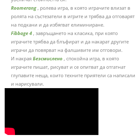
Roomerang
, ролева игра, в която играчите влизат в
ролята на състезатели в игрите и трябва да отговарят
на подкани и да избягват елиминиране.
Fibbage 4
, завръщането на класика, при която
играчите трябва да блъфират и да накарат другите
играчи да повярват на фалшивите им отговори.
И накрая
Безсмислено
, спокойна игра, в която
играчите пишат, рисуват и се опитват да отгатнат
глупавите неща, които техните приятели са написали
и нарисували.