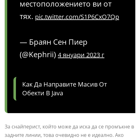
местоположението ви от
тях.
pic.twitter.com/S1P6CxO7Qp
— Браян Сен Пиер
(@Kephrii)
4 януари 2023 г
Как Да Направите Масив От
Обекти В Java
За снайперист, който може да иска да се промъкне в
задните линии, това очевидно не е идеално. Ако