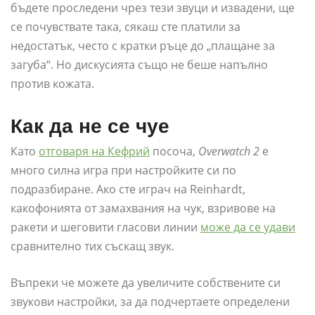
бъдете проследени чрез тези звуци и извадени, ще
се почувствате така, сякаш сте платили за
недостатък, често с кратки ръце до „плащане за
загуба“. Но дискусията също не беше напълно
против кожата.
Как да не се чуе
Като
отговаря на Кефрий
посоча,
Overwatch 2
е
много силна игра при настройките си по
подразбиране. Ако сте играч на Reinhardt,
какофонията от замахвания на чук, взривове на
ракети и шеговити гласови линии
може да се удави
сравнително тих съскащ звук.
Въпреки че можете да увеличите собствените си
звукови настройки, за да подчертаете определени