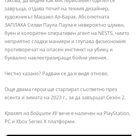
такова, да видим как мистериозният бдител се
завръща, отдава почит на техния дизайнер,
художникът Машаел Ал-Барак. Абсолютната
ЗАПЛАХА Силви Паула Паула е невероятно шумен,
буен и колоритен оперативен агент на NESTS, чиито
неприятно сладки маниери и глупава физиономия
противоречат на опасен инстинкт на убиец и
буквално наелектризиращи бойни умения.
Честно казано? Радвам се да я видя отново.
Още двама герои ще стартират съответно през
есента и зимата на 2023 г., за да завършат Сезон 2.
Кралят на бойците XV
вече е наличен на PlayStation,
PC и Xbox Series X платформи.