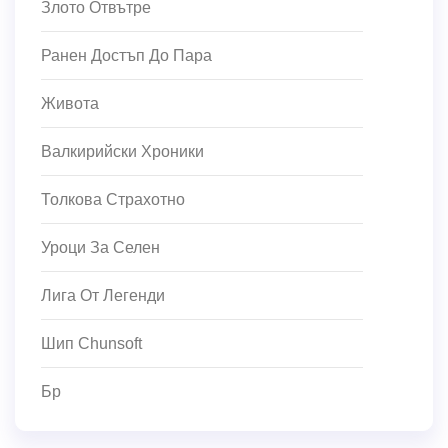
Злото Отвътре
Ранен Достъп До Пара
Живота
Валкирийски Хроники
Толкова Страхотно
Уроци За Селен
Лига От Легенди
Шип Chunsoft
Бр