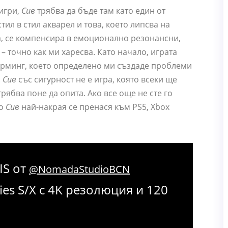
 игри,
Сив
трябва да бъде там като един от
ил в стил акварел и това, което липсва на
а, се компенсира в емоционално резонансни,
– точно как ми харесва. Като начало, играта
орминг, което определено ми създаде проблеми
.
Сив
със сигурност не е игра, която всеки ще
 трябва поне да опита. Ако все още не сте го
то
Сив
най-накрая се пренася към PS5, Xbox
IS от
@NomadaStudioBCN
ies S/X с 4K резолюция и 120