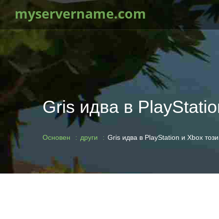
myservername.com
Gris идва в PlayStati
Основен
други
Gris идва в PlayStation и Xbox тоз