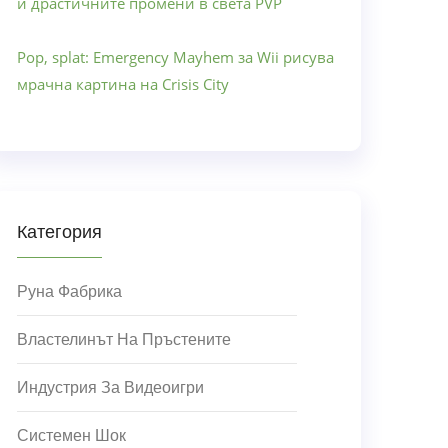
и драстичните промени в света PVP
Pop, splat: Emergency Mayhem за Wii рисува
мрачна картина на Crisis City
Категория
Руна Фабрика
Властелинът На Пръстените
Индустрия За Видеоигри
Системен Шок