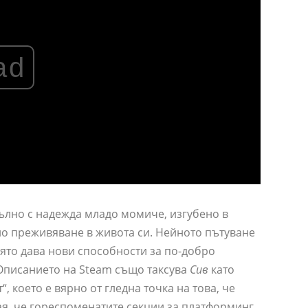
ad
пълно с надежда младо момиче, изгубено в
но преживяване в живота си. Нейното пътуване
оято дава нови способности за по-добро
 Описанието на Steam също таксува
Сив
като
, което е вярно от гледна точка на това, че
ая, че гореспоменатите секции за платформинг