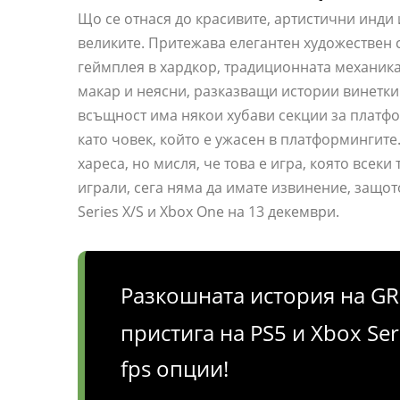
Що се отнася до красивите, артистични инди
великите. Притежава елегантен художествен ст
геймплея в хардкор, традиционната механик
макар и неясни, разказващи истории винетки 
всъщност има някои хубави секции за платф
като човек, който е ужасен в платформингите
хареса, но мисля, че това е игра, която всеки
играли, сега няма да имате извинение, защо
Series X/S и Xbox One на 13 декември.
Разкошната история на GR
пристига на PS5 и Xbox Ser
fps опции!