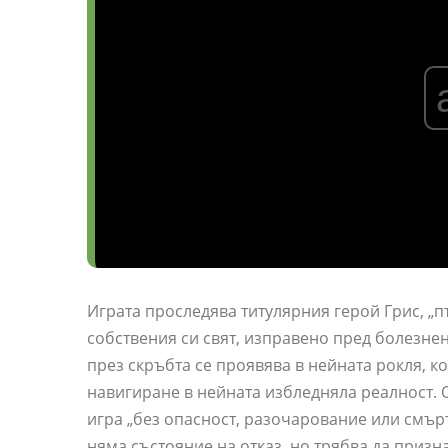
Играта проследява титулярния герой Грис, „
собствения си свят, изправено пред болезне
през скръбта се проявява в нейната рокля, к
навигиране в нейната избледняла реалност.
игра „без опасност, разочарование или смърт“
няма състояние на отказ, но трябва да призн