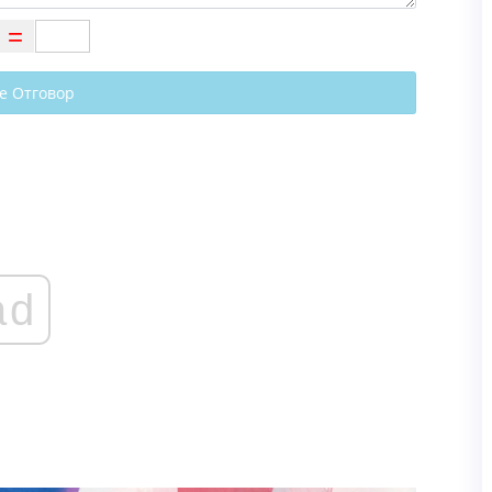
е Отговор
ad