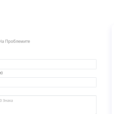
 На Проблемите
е)