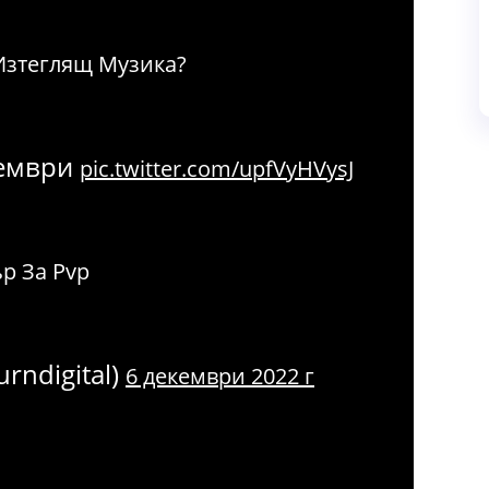
Изтеглящ Музика?
екември
pic.twitter.com/upfVyHVysJ
р За Pvp
rndigital)
6 декември 2022 г