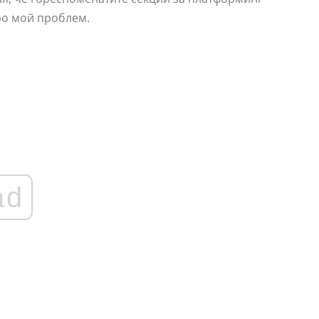
ро мой проблем.
ad