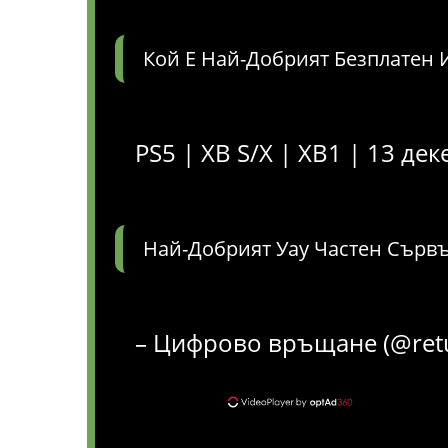
Кой Е Най-Добрият Безплатен 
PS5 | XB S/X | XB1 | 13 д
Най-Добрият Уау Частен Сървъ
– Цифрово връщане (@retu