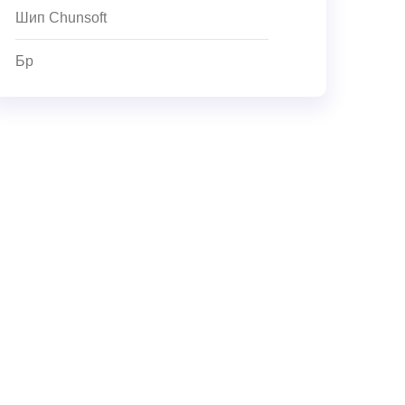
Шип Chunsoft
Бр