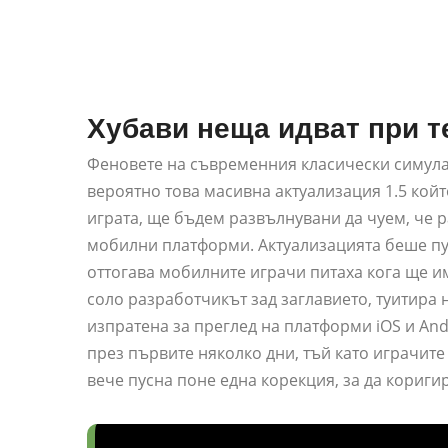
Хубави неща идват при те
Феновете на съвременния класически симула
вероятно това масивна актуализация 1.5 кой
играта, ще бъдем развълнувани да чуем, че 
мобилни платформи. Актуализацията беше пус
оттогава мобилните играчи питаха кога ще и
соло разработчикът зад заглавието, туитира н
изпратена за преглед на платформи iOS и An
през първите няколко дни, тъй като играчит
вече пусна поне една корекция, за да кориги