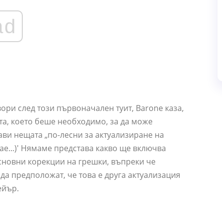
ad
вори след този първоначален туит, Barone каза,
а, което беше необходимо, за да може
рави нещата „по-лесни за актуализиране на
ае...)' Нямаме представа какво ще включва
основни корекции на грешки, въпреки че
 да предположат, че това е друга актуализация
ейър.