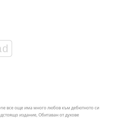
ad
rone все още има много любов към дебютното си
едстоящо издание, Обитаван от духове