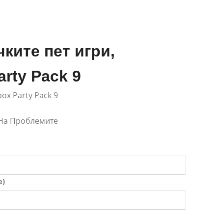
ките пет игри,
rty Pack 9
kbox Party Pack 9
 На Проблемите
е)