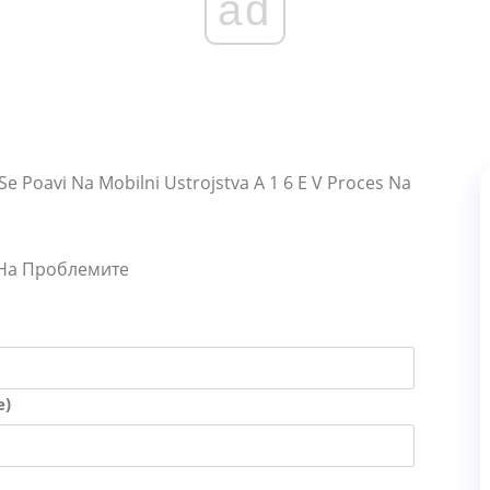
ad
Se Poavi Na Mobilni Ustrojstva A 1 6 E V Proces Na
 На Проблемите
е)