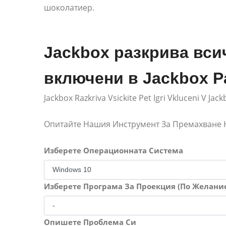
шоколатиер.
Jackbox разкрива всич
включени в Jackbox Pa
Jackbox Razkriva Vsickite Pet Igri Vkluceni V Jac
Опитайте Нашия Инструмент За Премахване
Изберете Операционната Система
Изберете Програма За Проекция (По Желани
Опишете Проблема Си