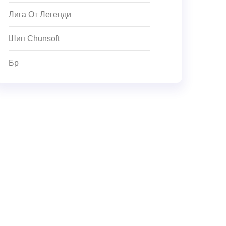
Лига От Легенди
Шип Chunsoft
Бр