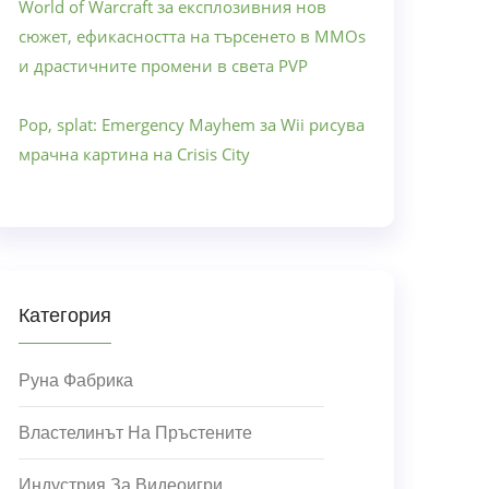
World of Warcraft за експлозивния нов
сюжет, ефикасността на търсенето в MMOs
и драстичните промени в света PVP
Pop, splat: Emergency Mayhem за Wii рисува
мрачна картина на Crisis City
Категория
Руна Фабрика
Властелинът На Пръстените
Индустрия За Видеоигри