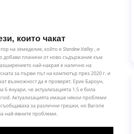
зи, които чакат
тор на земеделие, който е
Stardew Valley
, и
то добави планини от ново съдържание към
разширението най-накрая е налично на
ната за първи път на компютър през 2020 г. и
мат възможност да я проверят. Ерик Бароун,
а 6 януари, че актуализацията 1.5 е била
droid. Актуализацията имаше някои проблеми
е съобщаваха за различни грешки, но Barone
ра най-явните проблеми.