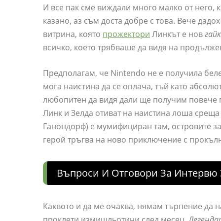
И все пак сме виждали много малко от него, 
казано, аз съм доста добре с това. Вече дад
витрина, която
прожектори
Линкът е нов
гай
всичко, което трябваше да видя на продълже
Предполагам, че Nintendo не е получила беле
мога наистина да се оплача, тъй като абсолю
любопитен да видя дали ще получим повече п
Линк и Зелда отиват на наистина лоша среща
Ганондорф) е мумифициран там, островите за
герой тръгва на ново приключение с прокълн
Въпроси И Отговори За Интервю 
Каквото и да ме очаква, нямам търпение да н
проклети измишльотини след месец.
Легенда