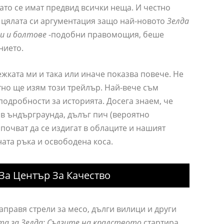
като се имат предвид всички неща. И честно
ох цялата си аргументация защо най-новото
Зелда
ки и болтове
-подобни правомощия, беше
нието.
жката ми и така или иначе показва повече. Не
тно ще изям този трейлър. Най-вече съм
одробности за историята. Досега знаем, че
 в ъндърграунда, дълъг пич (вероятно
почват да се издигат в облаците и нашият
ата ръка и освободена коса.
За Център За Качество
аправя стрели за месо, дълги вилици и други
та за Зелда: Сълзите на кралството
стартира