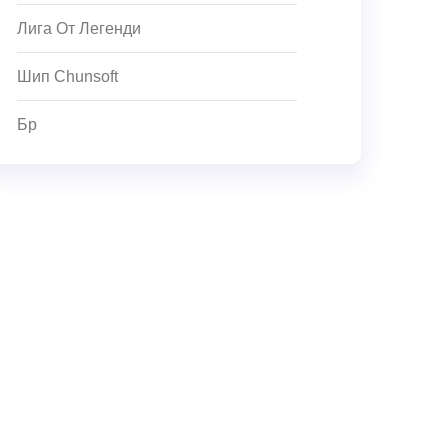
Лига От Легенди
Шип Chunsoft
Бр