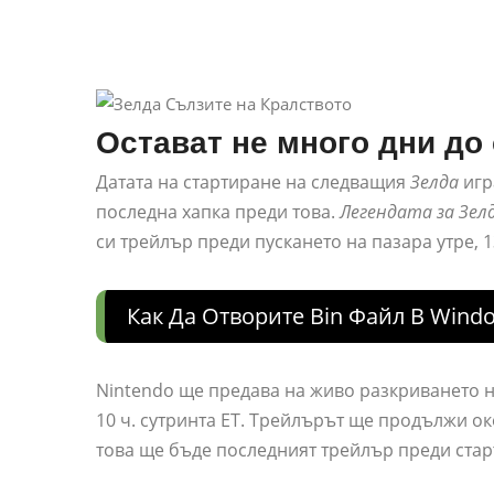
Остават не много дни до 
Датата на стартиране на следващия
Зелда
игр
последна хапка преди това.
Легендата за Зел
си трейлър преди пускането на пазара утре, 1
Как Да Отворите Bin Файл В Wind
Nintendo ще предава на живо разкриването н
10 ч. сутринта ET. Трейлърът ще продължи о
това ще бъде последният трейлър преди старт