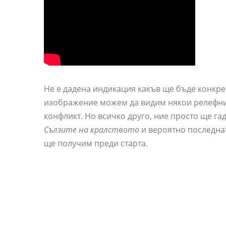
Не е дадена индикация какъв ще бъде конкре
изображение можем да видим някои релефни 
конфликт. Но всичко друго, ние просто ще га
Сълзите на кралството
и вероятно последнат
ще получим преди старта.