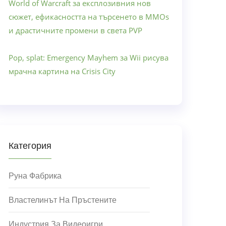
World of Warcraft за експлозивния нов
сюжет, ефикасността на търсенето в MMOs
и драстичните промени в света PVP
Pop, splat: Emergency Mayhem за Wii рисува
мрачна картина на Crisis City
Категория
Руна Фабрика
Властелинът На Пръстените
Индустрия За Видеоигри