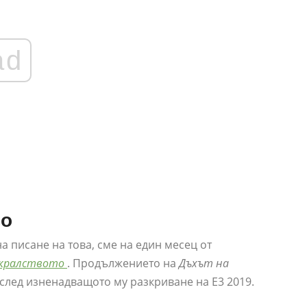
ad
во
на писане на това, сме на един месец от
а кралството
. Продължението на
Дъхът на
 след изненадващото му разкриване на E3 2019.