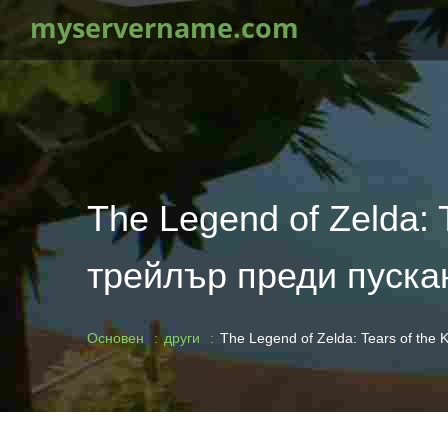
myservername.com
The Legend of Zelda:
трейлър преди пуска
Основен
други
The Legend of Zelda: Tears of th