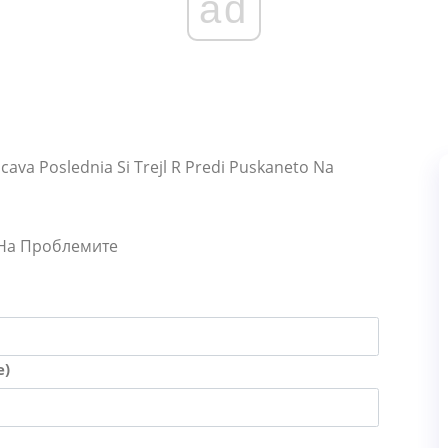
ad
ava Poslednia Si Trejl R Predi Puskaneto Na
 На Проблемите
е)