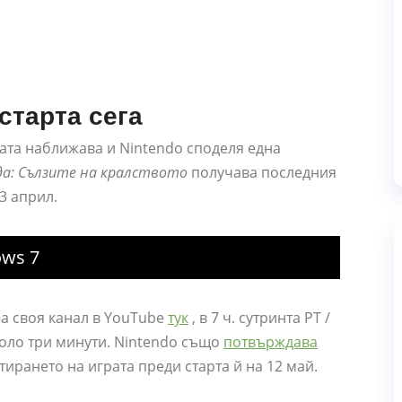
старта сега
ата наближава и Nintendo споделя една
да: Сълзите на кралството
получава последния
3 април.
ows 7
а своя канал в YouTube
тук
, в 7 ч. сутринта PT /
коло три минути. Nintendo също
потвърждава
ирането на играта преди старта й на 12 май.