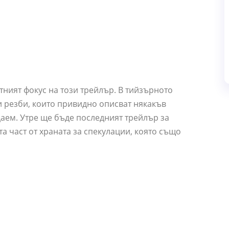
тният фокус на този трейлър. В тийзърното
резби, които привидно описват някакъв
даем. Утре ще бъде последният трейлър за
а част от храната за спекулации, която също