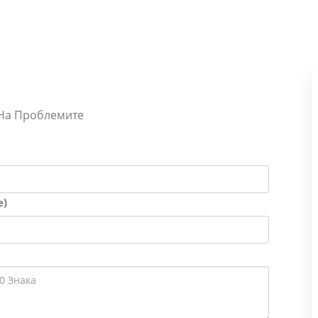
 На Проблемите
е)