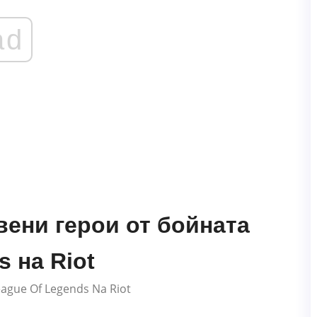
ad
явени герои от бойната
s на Riot
League Of Legends Na Riot