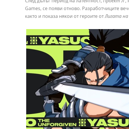
След дълъг период на латентност,
Проект Л
,
Games, се появи отново. Разработчиците веч
както и показа някои от героите от
Лигата на