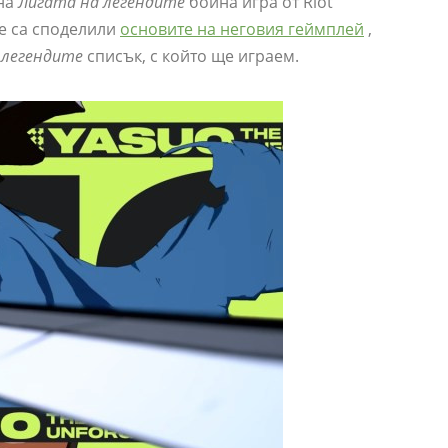
 на
Лигата на легендите
бойна игра от Riot
е са споделили
основите на неговия геймплей
,
 легендите
списък, с който ще играем.