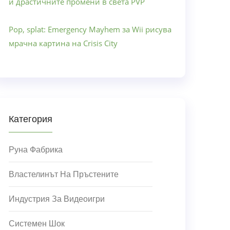
и драстичните промени в света PVP
Pop, splat: Emergency Mayhem за Wii рисува
мрачна картина на Crisis City
Категория
Руна Фабрика
Властелинът На Пръстените
Индустрия За Видеоигри
Системен Шок