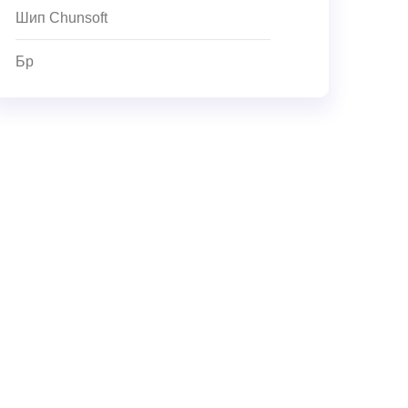
Шип Chunsoft
Бр