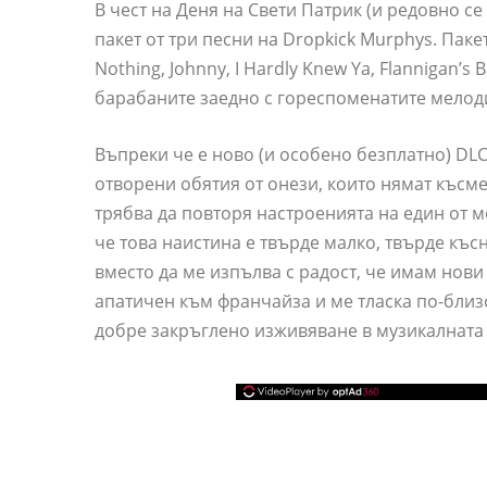
В чест на Деня на Свети Патрик (и редовно се
пакет от три песни на Dropkick Murphys. Паке
Nothing, Johnny, I Hardly Knew Ya, Flannigan’s
барабаните заедно с гореспоменатите мелод
Въпреки че е ново (и особено безплатно) DL
отворени обятия от онези, които нямат късм
трябва да повторя настроенията на един от 
че това наистина е твърде малко, твърде къс
вместо да ме изпълва с радост, че имам нови 
апатичен към франчайза и ме тласка по-близо
добре закръглено изживяване в музикалната 