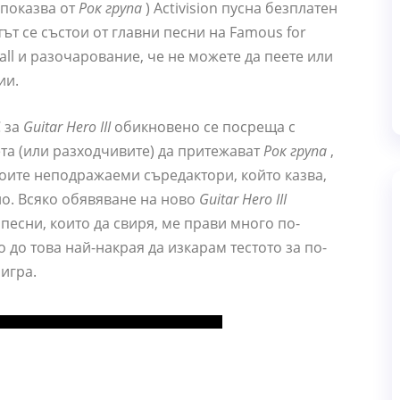
 показва от
Рок група
) Activision пусна безплатен
тът се състои от главни песни на Famous for
 Ball и разочарование, че не можете да пеете или
ии.
C за
Guitar Hero III
обикновено се посреща с
ета (или разходчивите) да притежават
Рок група
,
моите неподражаеми съредактори, който казва,
но. Всяко обявяване на ново
Guitar Hero III
песни, които да свиря, ме прави много по-
 до това най-накрая да изкарам тестото за по-
игра.