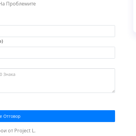
 На Проблемите
е)
е Отговор
и от Project L.