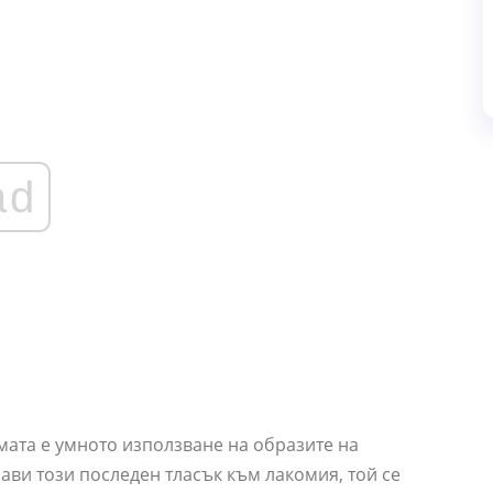
ad
мата е умното използване на образите на
рави този последен тласък към лакомия, той се