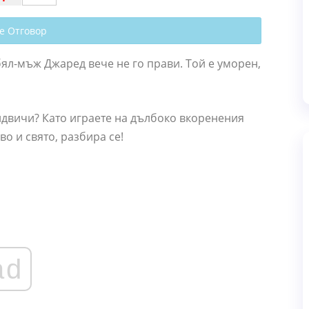
е Отговор
ял-мъж Джаред вече не го прави. Той е уморен,
ндвичи? Като играете на дълбоко вкоренения
о и свято, разбира се!
ad