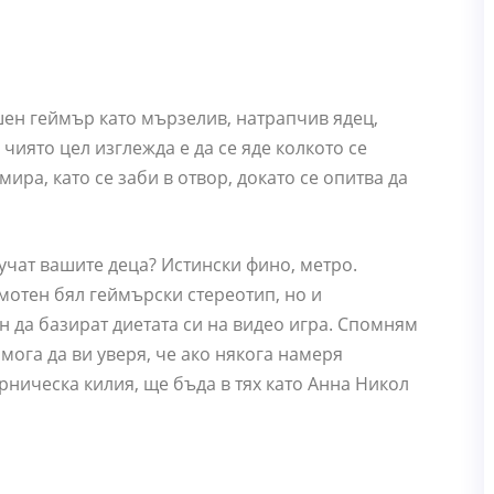
ен геймър като мързелив, натрапчив ядец,
 чиято цел изглежда е да се яде колкото се
ира, като се заби в отвор, докато се опитва да
учат вашите деца? Истински фино, метро.
амотен бял геймърски стереотип, но и
н да базират диетата си на видео игра. Спомням
 мога да ви уверя, че ако някога намеря
ническа килия, ще бъда в тях като Анна Никол