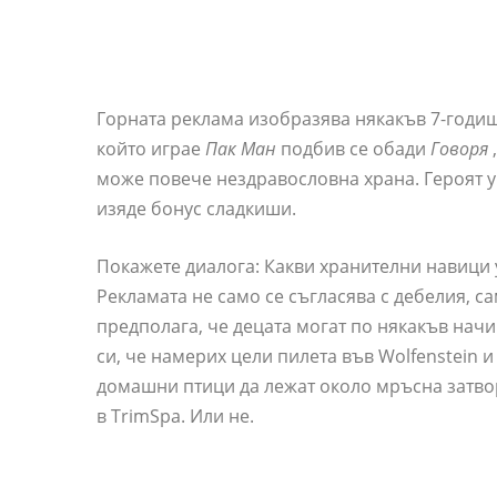
Горната реклама изобразява някакъв 7-годиш
който играе
Пак Ман
подбив се обади
Говоря
,
може повече нездравословна храна. Героят ум
изяде бонус сладкиши.
Покажете диалога: Какви хранителни навици 
Рекламата не само се съгласява с дебелия, с
предполага, че децата могат по някакъв начи
си, че намерих цели пилета във Wolfenstein и
домашни птици да лежат около мръсна затвор
в TrimSpa. Или не.