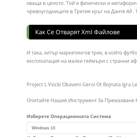
хваща в цялото. Той е физически и метафори
чревоугодниците в Третия кръг на Данте
Ад
. 
Как Се Отварят Xml Файлове
И така, хитър маркетингов трик, в който футб
експлоатация на малки геймъри с странни а
Project L Vsicki Obaveni Geroi Ot Bojnata Igra 
Опитайте Нашия Инструмент За Премахване
Изберете Операционната Система