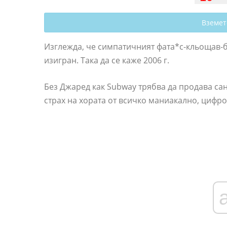
Вземет
Изглежда, че симпатичният фата*с-кльощав-б
изигран. Така да се каже 2006 г.
Без Джаред как Subway трябва да продава са
страх на хората от всичко маниакално, цифров