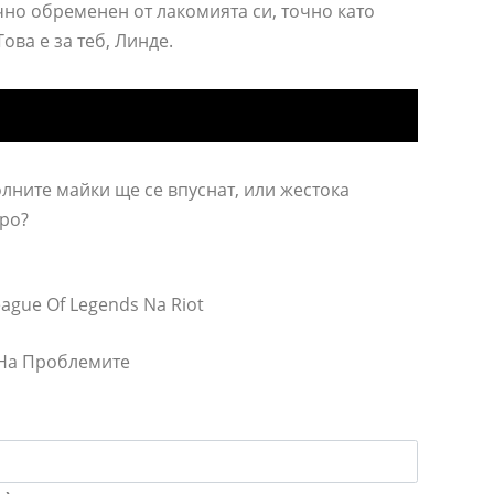
чно обременен от лакомията си, точно като
Това е за теб, Линде.
олните майки ще се впуснат, или жестока
фро?
League Of Legends Na Riot
 На Проблемите