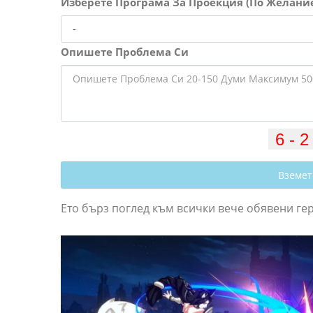
Изберете Програма За Проекция (По Желани
Опишете Проблема Си
Вземет
Ето бърз поглед към всички вече обявени геро