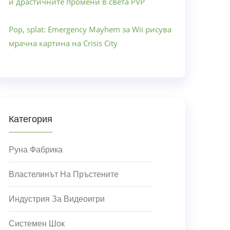
и драстичните промени в света PVP
Pop, splat: Emergency Mayhem за Wii рисува
мрачна картина на Crisis City
Категория
Руна Фабрика
Властелинът На Пръстените
Индустрия За Видеоигри
Системен Шок