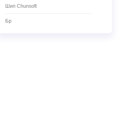
Шип Chunsoft
Бр