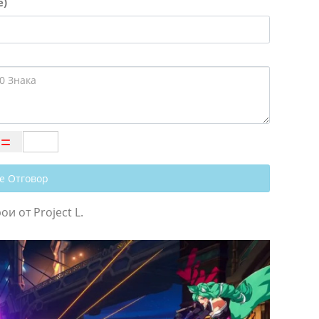
е)
е Отговор
и от Project L.