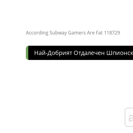
According Subway Gamers Are Fat 118729
Най-Добрият Отдалечен Шпионск