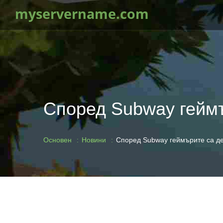
myservername.com
Според Subway гейм
Основен
Новини
Според Subway геймърите са д