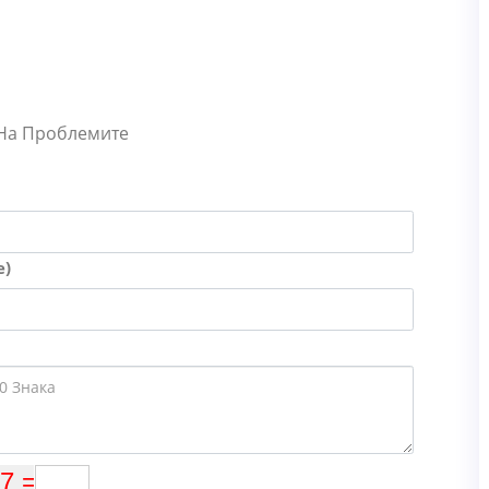
 На Проблемите
е)